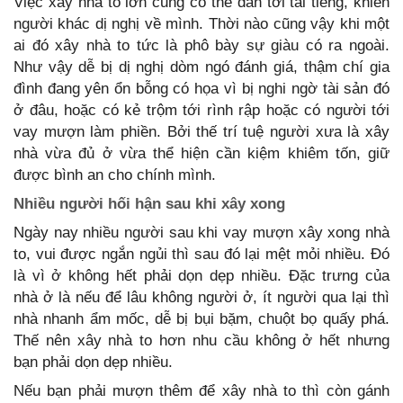
Việc xây nhà to lớn cũng có thể dẫn tới tai tiếng, khiến
người khác dị nghị về mình. Thời nào cũng vậy khi một
ai đó xây nhà to tức là phô bày sự giàu có ra ngoài.
Như vậy dễ bị dị nghị dòm ngó đánh giá, thậm chí gia
đình đang yên ổn bỗng có họa vì bị nghi ngờ tài sản đó
ở đâu, hoặc có kẻ trộm tới rình rập hoặc có người tới
vay mượn làm phiền. Bởi thế trí tuệ người xưa là xây
nhà vừa đủ ở vừa thể hiện cần kiệm khiêm tốn, giữ
được bình an cho chính mình.
Nhiều người hối hận sau khi xây xong
Ngày nay nhiều người sau khi vay mượn xây xong nhà
to, vui được ngắn ngủi thì sau đó lại mệt mỏi nhiều. Đó
là vì ở không hết phải dọn dẹp nhiều. Đặc trưng của
nhà ở là nếu để lâu không người ở, ít người qua lại thì
nhà nhanh ẩm mốc, dễ bị bụi bặm, chuột bọ quấy phá.
Thế nên xây nhà to hơn nhu cầu không ở hết nhưng
bạn phải dọn dẹp nhiều.
Nếu bạn phải mượn thêm để xây nhà to thì còn gánh