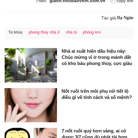
Theo:
giaitri.thoibaovhnt.com.vn
copy link
Tác giả:
Dạ Ngân
phong thủy nhà ở
nhà to
phòng lơn
Từ khóa:
Nhà ai xuất hiện dấu hiệu này:
Chúc mừng vì ở trong mảnh đất
có kho báu phong thủy, cực giàu
Nốt ruồi trên môi phụ nữ tiết lộ
điều gì về tính cách và số mệnh?
7 nốt ruồi quý hơn vàng, ai có
được 3/7 cũng đủ phát tài hơn