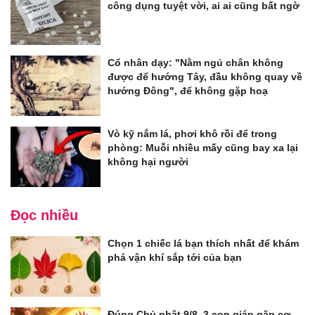
công dụng tuyệt vời, ai ai cũng bất ngờ
Cổ nhân dạy: "Nằm ngủ chân không
được để hướng Tây, đầu không quay về
hướng Đông", để không gặp hoạ
Vò kỹ nắm lá, phơi khô rồi để trong
phòng: Muỗi nhiều mấy cũng bay xa lại
không hại người
Đọc nhiều
Chọn 1 chiếc lá bạn thích nhất để khám
phá vận khí sắp tới của bạn
Đúng Chủ nhật 9/8, 3 con giáp gặp cơ