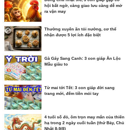
hội bất ngờ, càng giao lưu càng dễ mở
ra vận may
Thường xuyên ăn tỏi nướng, cơ thể
nhận được 5 lợi ích đặc biệt
Gà Gáy Sang Canh: 3 con giáp Ăn Lộc
Mẫu giàu to
Từ mai tới Tết: 3 con giáp đời sang
trang mới, đếm tiền mỏi tay
4 tuổi số đỏ, ôm trọn may mắn của thiên
hạ trong 2 ngày cuối tuần (thứ Bảy, Chủ
Nhật 8-9/8)