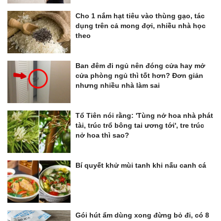
Cho 1 nắm hạt tiêu vào thùng gạo, tác
dụng trên cả mong đợi, nhiều nhà học
theo
Ban đêm đi ngủ nên đóng cửa hay mở
cửa phòng ngủ thì tốt hơn? Đơn giản
nhưng nhiều nhà làm sai
Tổ Tiên nói rằng: 'Tùng nở hoa nhà phát
tài, trúc trổ bông tai ương tới', tre trúc
nở hoa thì sao?
Bí quyết khử mùi tanh khi nấu canh cá
Gói hút ẩm dùng xong đừng bỏ đi, có 8