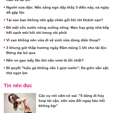
Người xưa dặn: Nếu sáng ngủ dậy thấy 3 điều này, cả ngày
dễ gặp lộc
Tại sao bạn không nên gấp chăn gối khi rời khách sạn?
Đổ một cốc nước nóng xuống cống: Mẹo hay giúp nhà bếp
hết sạch mùi hôi chỉ trong vài phút
Vì sao không nên vừa đi vệ sinh vừa dùng điện thoại?
3 khung giờ thắp hương ngày Rằm mùng 1 tốt cho tài lộc:
Đừng dại bỏ qua
Nên vo gạo mấy lần khi nấu cơm là tốt nhất?
Bí quyết "luộc gà không cần 1 giọt nước": Da giòn sần sật,
thịt ngọt lịm
Tin nên đọc
Các cụ nói cấm có sai: "5 dáng đi hủy
hoại tài vận, nên sửa đổi ngay kẻo hối
không kịp"