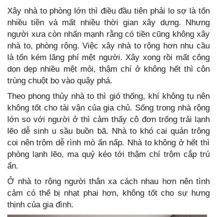
Xây nhà to phòng lớn thì điều đầu tiên phải lo sợ là tốn
nhiều tiền và mất nhiều thời gian xây dựng. Nhưng
người xưa còn nhấn mạnh rằng có tiền cũng không xây
nhà to, phòng rộng. Việc xây nhà to rộng hơn nhu cầu
là tốn kém lãng phí mệt người. Xây xong rồi mất công
dọn dẹp nhiều mệt mỏi, thậm chí ở không hết thì côn
trùng chuột bọ vào quậy phá.
Theo phong thủy nhà to thì gió thống, khí không tụ nên
không tốt cho tài vận của gia chủ. Sống trong nhà rộng
lớn so với người ở thì cảm thấy cô đơn trống trải lạnh
lẽo dễ sinh u sầu buồn bã. Nhà to khó cai quản trông
coi nên trộm dễ rình mò ẩn nấp. Nhà to không ở hết thì
phòng lạnh lẽo, ma quỷ kéo tới thậm chí trộm cắp trú
ẩn.
Ở nhà to rộng người thân xa cách nhau hơn nên tình
cảm có thể bị nhạt phai hơn, không tốt cho sự hưng
thịnh của gia đình.