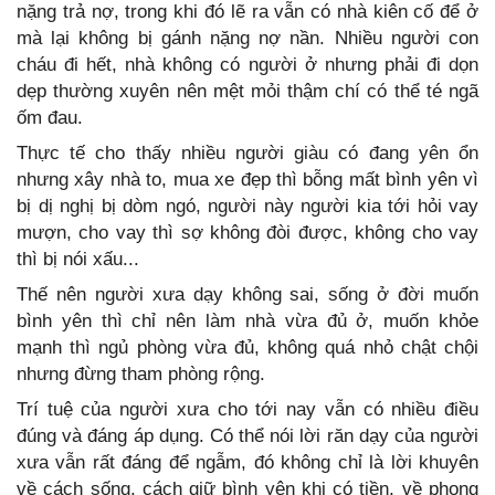
nặng trả nợ, trong khi đó lẽ ra vẫn có nhà kiên cố để ở
mà lại không bị gánh nặng nợ nần. Nhiều người con
cháu đi hết, nhà không có người ở nhưng phải đi dọn
dẹp thường xuyên nên mệt mỏi thậm chí có thể té ngã
ốm đau.
Thực tế cho thấy nhiều người giàu có đang yên ổn
nhưng xây nhà to, mua xe đẹp thì bỗng mất bình yên vì
bị dị nghị bị dòm ngó, người này người kia tới hỏi vay
mượn, cho vay thì sợ không đòi được, không cho vay
thì bị nói xấu...
Thế nên người xưa dạy không sai, sống ở đời muốn
bình yên thì chỉ nên làm nhà vừa đủ ở, muốn khỏe
mạnh thì ngủ phòng vừa đủ, không quá nhỏ chật chội
nhưng đừng tham phòng rộng.
Trí tuệ của người xưa cho tới nay vẫn có nhiều điều
đúng và đáng áp dụng. Có thể nói lời răn dạy của người
xưa vẫn rất đáng để ngẫm, đó không chỉ là lời khuyên
về cách sống, cách giữ bình yên khi có tiền, về phong