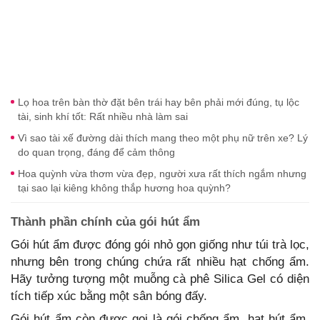
Lọ hoa trên bàn thờ đặt bên trái hay bên phải mới đúng, tụ lộc
tài, sinh khí tốt: Rất nhiều nhà làm sai
Vì sao tài xế đường dài thích mang theo một phụ nữ trên xe? Lý
do quan trọng, đáng để cảm thông
Hoa quỳnh vừa thơm vừa đẹp, người xưa rất thích ngắm nhưng
tại sao lại kiêng không thắp hương hoa quỳnh?
Thành phần chính của gói hút ẩm
Gói hút ẩm được đóng gói nhỏ gọn giống như túi trà lọc,
nhưng bên trong chúng chứa rất nhiều hạt chống ẩm.
Hãy tưởng tượng một muỗng cà phê Silica Gel có diện
tích tiếp xúc bằng một sân bóng đấy.
Gói hút ẩm còn được gọi là gói chống ẩm, hạt hút ẩm,