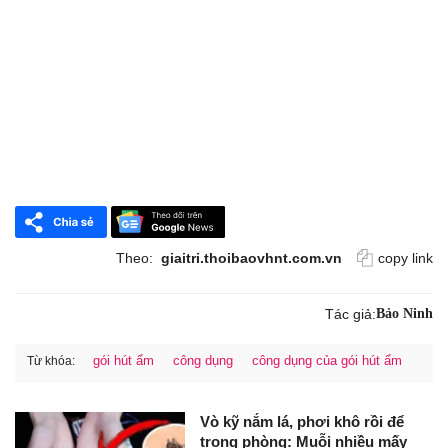
Theo:
giaitri.thoibaovhnt.com.vn
copy link
Tác giả:
Bảo Ninh
gói hút ẩm
công dụng
công dụng của gói hút ẩm
Từ khóa:
Vò kỹ nắm lá, phơi khô rồi để
trong phòng: Muỗi nhiều mấy