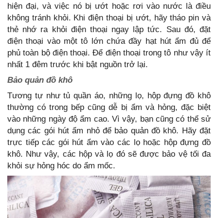
hiện đại, và việc nó bị ướt hoặc rơi vào nước là điều
không tránh khỏi. Khi điện thoại bị ướt, hãy tháo pin và
thẻ nhớ ra khỏi điện thoại ngay lập tức. Sau đó, đặt
điện thoại vào một tô lớn chứa đầy hạt hút ẩm đủ để
phủ toàn bộ điện thoại. Để điện thoại trong tô như vậy ít
nhất 1 đêm trước khi bật nguồn trở lại.
Bảo quản đồ khô
Tương tự như tủ quần áo, những lọ, hộp đựng đồ khô
thường có trong bếp cũng dễ bị ẩm và hỏng, đặc biệt
vào những ngày độ ẩm cao. Vì vậy, bạn cũng có thể sử
dụng các gói hút ẩm nhỏ để bảo quản đồ khô. Hãy đặt
trực tiếp các gói hút ẩm vào các lọ hoặc hộp đựng đồ
khô. Như vậy, các hộp và lọ đó sẽ được bảo vệ tối đa
khỏi sự hỏng hóc do ẩm mốc.