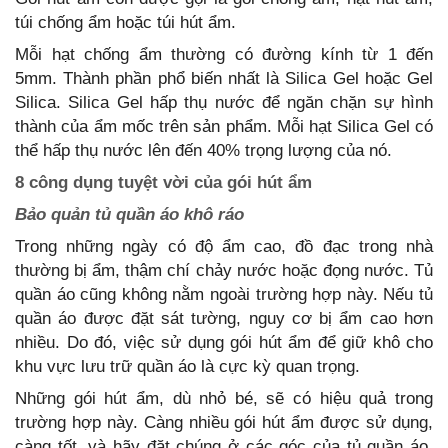
túi chống ẩm hoặc túi hút ẩm.
Mỗi hạt chống ẩm thường có đường kính từ 1 đến
5mm. Thành phần phổ biến nhất là Silica Gel hoặc Gel
Silica. Silica Gel hấp thụ nước để ngăn chặn sự hình
thành của ẩm mốc trên sản phẩm. Mỗi hạt Silica Gel có
thể hấp thụ nước lên đến 40% trọng lượng của nó.
8 công dụng tuyệt vời của gói hút ẩm
Bảo quản tủ quần áo khô ráo
Trong những ngày có độ ẩm cao, đồ đạc trong nhà
thường bị ẩm, thậm chí chảy nước hoặc đọng nước. Tủ
quần áo cũng không nằm ngoài trường hợp này. Nếu tủ
quần áo được đặt sát tường, nguy cơ bị ẩm cao hơn
nhiều. Do đó, việc sử dụng gói hút ẩm để giữ khô cho
khu vực lưu trữ quần áo là cực kỳ quan trọng.
Những gói hút ẩm, dù nhỏ bé, sẽ có hiệu quả trong
trường hợp này. Càng nhiều gói hút ẩm được sử dụng,
càng tốt, và hãy đặt chúng ở các góc của tủ quần áo.