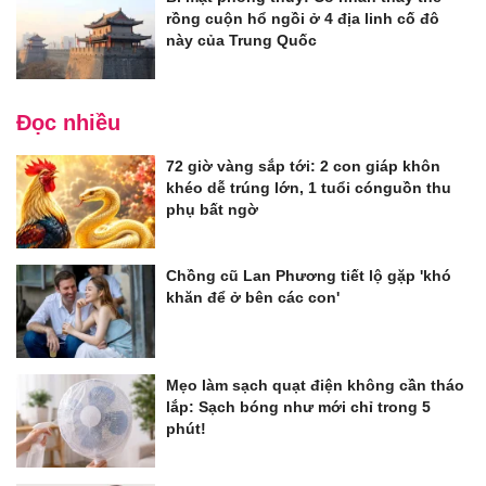
rồng cuộn hổ ngồi ở 4 địa linh cố đô
này của Trung Quốc
Đọc nhiều
72 giờ vàng sắp tới: 2 con giáp khôn
khéo dễ trúng lớn, 1 tuổi cónguồn thu
phụ bất ngờ
Chồng cũ Lan Phương tiết lộ gặp 'khó
khăn để ở bên các con'
Mẹo làm sạch quạt điện không cần tháo
lắp: Sạch bóng như mới chỉ trong 5
phút!