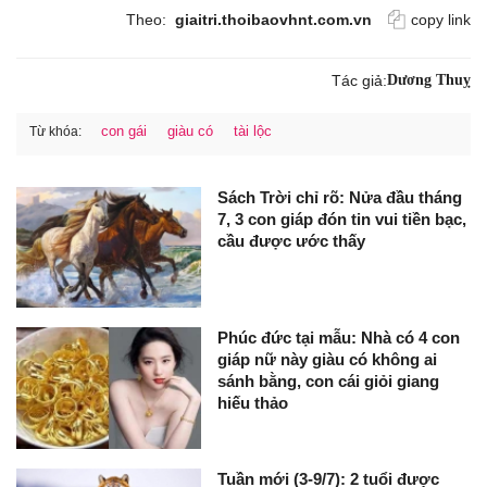
Theo:
giaitri.thoibaovhnt.com.vn
copy link
Tác giả:
Dương Thuỵ
con gái
giàu có
tài lộc
Từ khóa:
Sách Trời chỉ rõ: Nửa đầu tháng
7, 3 con giáp đón tin vui tiền bạc,
cầu được ước thấy
Phúc đức tại mẫu: Nhà có 4 con
giáp nữ này giàu có không ai
sánh bằng, con cái giỏi giang
hiếu thảo
Tuần mới (3-9/7): 2 tuổi được