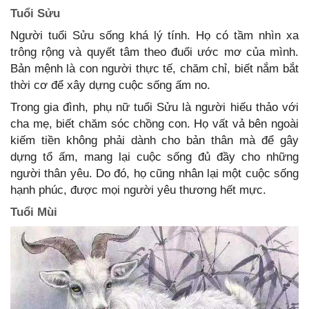
Tuổi Sửu
Người tuổi Sửu sống khá lý tính. Họ có tầm nhìn xa
trông rộng và quyết tâm theo đuổi ước mơ của mình.
Bản mệnh là con người thực tế, chăm chỉ, biết nắm bắt
thời cơ để xây dựng cuộc sống ấm no.
Trong gia đình, phụ nữ tuổi Sửu là người hiếu thảo với
cha mẹ, biết chăm sóc chồng con. Họ vất vả bên ngoài
kiếm tiền không phải dành cho bản thân mà để gây
dựng tổ ấm, mang lại cuộc sống đủ đầy cho những
người thân yêu. Do đó, họ cũng nhân lại một cuộc sống
hạnh phúc, được mọi người yêu thương hết mực.
Tuổi Mùi