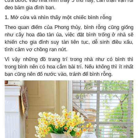
cửa bước vào nhà nhìn thấy 5 thứ này, cẩn thận vận rủi
đeo bám gia đình bạn.
1. Mở cửa và nhìn thấy một chiếc bình rỗng
Theo quan điểm của Phong thủy, bình rỗng cũng giống
như cây hoa đào tàn úa, việc đặt bình trống ở nhà sẽ
khiến cho gia đình suy tàn liên tục, dễ sinh điều xấu,
tình cảm vợ chồng rạn nứt.
Vì vậy những đồ trang trí trong nhà như có bình thì
trong bình nên có hoa cắm bài trí. Nếu không thì ít nhất
bạn cũng nên đổ nước vào, tránh để bình rỗng.