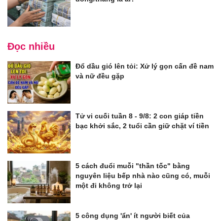
Đọc nhiều
Đổ dầu gió lên tỏi: Xử lý gọn cấn đề nam
và nữ đều gặp
Tử vi cuối tuần 8 - 9/8: 2 con giáp tiền
bạc khởi sắc, 2 tuổi cần giữ chặt ví tiền
5 cách đuổi muỗi "thần tốc" bằng
nguyên liệu bếp nhà nào cũng có, muỗi
một đi không trở lại
5 công dụng 'ẩn' ít người biết của