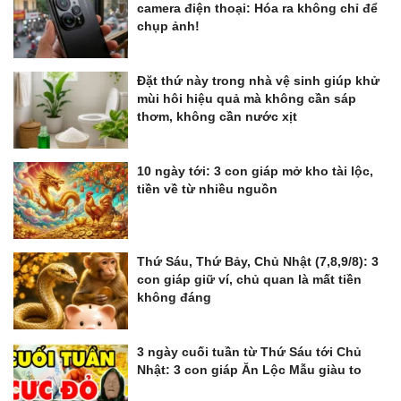
camera điện thoại: Hóa ra không chỉ để
chụp ảnh!
Đặt thứ này trong nhà vệ sinh giúp khử
mùi hôi hiệu quả mà không cần sáp
thơm, không cần nước xịt
10 ngày tới: 3 con giáp mở kho tài lộc,
tiền về từ nhiều nguồn
Thứ Sáu, Thứ Bảy, Chủ Nhật (7,8,9/8): 3
con giáp giữ ví, chủ quan là mất tiền
không đáng
3 ngày cuối tuần từ Thứ Sáu tới Chủ
Nhật: 3 con giáp Ăn Lộc Mẫu giàu to