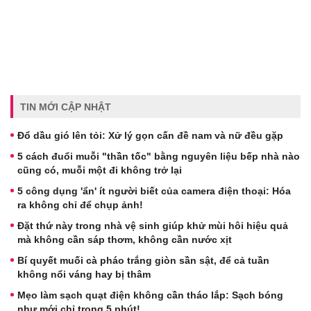
TIN MỚI CẬP NHẬT
Đổ dầu gió lên tỏi: Xử lý gọn cấn đề nam và nữ đều gặp
5 cách đuổi muỗi "thần tốc" bằng nguyên liệu bếp nhà nào
cũng có, muỗi một đi không trở lại
5 công dụng 'ẩn' ít người biết của camera điện thoại: Hóa
ra không chỉ để chụp ảnh!
Đặt thứ này trong nhà vệ sinh giúp khử mùi hôi hiệu quả
mà không cần sáp thơm, không cần nước xịt
Bí quyết muối cà pháo trắng giòn sần sật, để cả tuần
không nổi váng hay bị thâm
Mẹo làm sạch quạt điện không cần tháo lắp: Sạch bóng
như mới chỉ trong 5 phút!