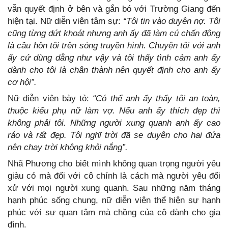
vẫn quyết định ở bên và gắn bó với Trường Giang đến
hiện tại. Nữ diễn viên tâm sự:
“Tôi tin vào duyên nợ. Tôi
cũng từng dứt khoát nhưng anh ấy đã làm cú chấn động
là cầu hôn tôi trên sóng truyền hình. Chuyện tôi với anh
ấy cứ dùng dằng như vậy và tôi thấy tình cảm anh ấy
dành cho tôi là chân thành nên quyết định cho anh ấy
cơ hội”.
Nữ diễn viên bày tỏ:
“Có thể anh ấy thấy tôi an toàn,
thuộc kiểu phụ nữ làm vợ. Nếu anh ấy thích đẹp thì
không phải tôi. Những người xung quanh anh ấy cao
ráo và rất đẹp. Tôi nghĩ trời đã se duyên cho hai đứa
nên chạy trời không khỏi nắng”.
Nhã Phương cho biết mình không quan trọng người yêu
giàu có mà đối với cô chính là cách mà người yêu đối
xử với mọi người xung quanh. Sau những năm tháng
hạnh phúc sống chung, nữ diễn viên thể hiện sự hạnh
phúc với sự quan tâm mà chồng của cô dành cho gia
đình.