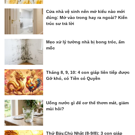
Cửa nhà vệ sinh nên mở kiểu nào mới
đúng: Mở vào trong hay ra ngoài? Kiến
trúc sư trả lời
Mẹo xử lý tường nhà bị bong tróc, ẩm
mốc
Tháng 8, 9, 10: 4 con giáp liên tiếp được
Gỡ khó, có Tiền có Quyền
Uống nước gì để cơ thể thơm mát, giảm
mùi hôi?
Thứ Bảy,Chủ Nhật (8-9/8): 3 con giáp