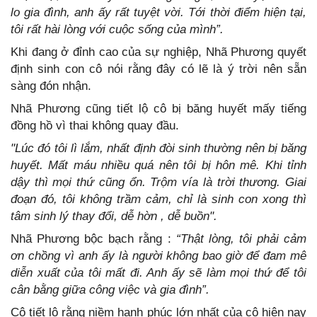
lo gia đình, anh ấy rất tuyệt vời. Tới thời điểm hiện tại,
tôi rất hài lòng với cuộc sống của mình”.
Khi đang ở đỉnh cao của sự nghiệp, Nhã Phương quyết
định sinh con cô nói rằng đây có lẽ là ý trời nên sẵn
sàng đón nhận.
Nhã Phương cũng tiết lộ cô bị băng huyết mấy tiếng
đồng hồ vì thai không quay đầu.
"Lúc đó tôi lì lắm, nhất định đòi sinh thường nên bị băng
huyết. Mất máu nhiều quá nên tôi bị hôn mê. Khi tỉnh
dậy thì mọi thứ cũng ổn. Trộm vía là trời thương. Giai
đoạn đó, tôi không trầm cảm, chỉ là sinh con xong thì
tâm sinh lý thay đổi, dễ hờn , dễ buồn".
Nhã Phương bộc bạch rằng :
“Thật lòng, tôi phải cảm
ơn chồng vì anh ấy là người không bao giờ để đam mê
diễn xuất của tôi mất đi. Anh ấy sẽ làm mọi thứ để tôi
cân bằng giữa công việc và gia đình”.
Cô tiết lộ rằng niềm hạnh phúc lớn nhất của cô hiện nay