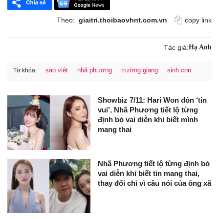
Theo:
giaitri.thoibaovhnt.com.vn
copy link
Tác giả:
Hạ Anh
sao việt
nhã phương
trường giang
sinh con
Từ khóa:
Showbiz 7/11: Hari Won đón ‘tin
vui’, Nhã Phương tiết lộ từng
định bỏ vai diễn khi biết mình
mang thai
Nhã Phương tiết lộ từng định bỏ
vai diễn khi biết tin mang thai,
thay đổi chỉ vì câu nói của ông xã