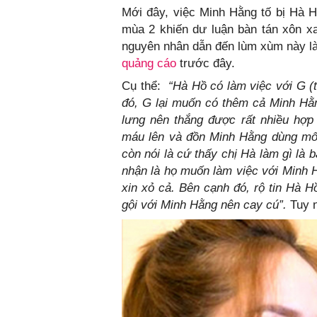
Mới đây, việc Minh Hằng tố bị Hà 
mùa 2 khiến dư luận bàn tán xôn x
nguyên nhân dẫn đến lùm xùm này l
quảng cáo
trước đây.
Cụ thể:
“Hà Hồ có làm việc với G (t
đó, G lại muốn có thêm cả Minh Hằn
lưng nên thắng được rất nhiều hợp
máu lên và đồn Minh Hằng dùng mối
còn nói là cứ thấy chị Hà làm gì là
nhận là họ muốn làm việc với Minh 
xin xỏ cả. Bên cạnh đó, rộ tin Hà H
gội với Minh Hằng nên cay cú”.
Tuy n