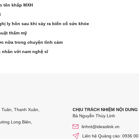
éo tên khắp MXH
t
hị ly hôn sau khi xảy ra biến cố sức khỏe
huật thẩm mỹ
ớc nữa trong chuyện tình cảm
n nhân với nam nghệ sĩ
n Tuân, Thanh Xuân,
CHỊU TRÁCH NHIỆM NỘI DUNG
Bà Nguyễn Thùy Linh
ường Long Biên,
linhnt@ideaslink.vn
Liên hệ Quảng cáo: 0936 00