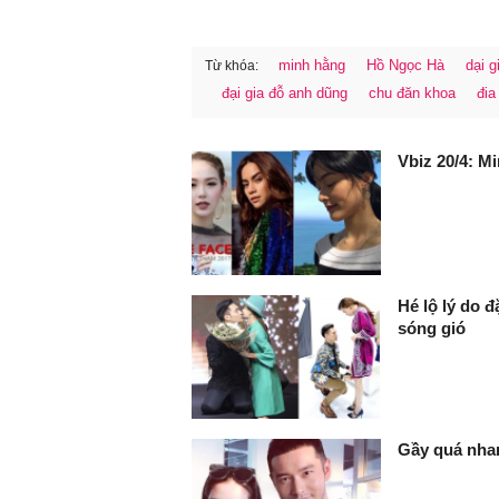
minh hằng
Hồ Ngọc Hà
dại 
Từ khóa:
đại gia đỗ anh dũng
chu đăn khoa
đia
FaceBook
Vbiz 20/4: M
Hé lộ lý do 
sóng gió
Gầy quá nha