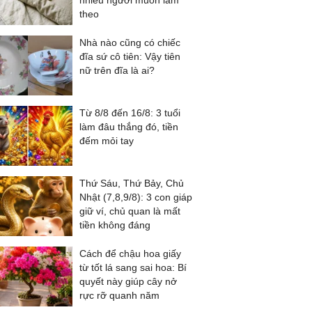
nhiều người muốn làm
theo
Nhà nào cũng có chiếc
đĩa sứ cô tiên: Vậy tiên
nữ trên đĩa là ai?
Từ 8/8 đến 16/8: 3 tuổi
làm đâu thắng đó, tiền
đếm mỏi tay
Thứ Sáu, Thứ Bảy, Chủ
Nhật (7,8,9/8): 3 con giáp
giữ ví, chủ quan là mất
tiền không đáng
Cách để chậu hoa giấy
từ tốt lá sang sai hoa: Bí
quyết này giúp cây nở
rực rỡ quanh năm