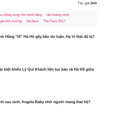
Tác giả:
jinu
gia chóng lưng cho minh hằng
tân hoàng minh
 gia kim cương
the face
The Face 2017
inh Hằng "tố" Hà Hồ gây bão dư luận, Hạ Vi thái độ lạ?
đặc biệt khiến Lý Quí Khánh liên tục bảo vệ Hà Hồ giữa
nh sau sinh, Angela Baby nhờ người mang thai hộ?