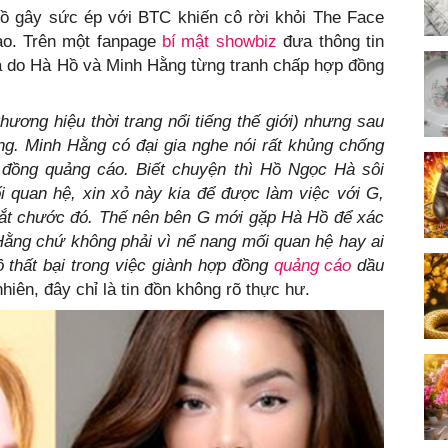
Hồ gây sức ép với BTC khiến cô rời khỏi The Face
ao. Trên một fanpage
bí mật
showbiz
đưa thông tin
à do Hà Hồ và Minh Hằng từng tranh chấp hợp đồng
hương hiệu thời trang nổi tiếng thế giới) nhưng sau
g. Minh Hằng có đại gia nghe nói rất khủng chống
 đồng quảng cáo. Biết chuyện thì Hồ Ngọc Hà sôi
 quan hệ, xin xỏ này kia để được làm việc với G,
 bắt chước đó. Thế nên bên G mới gặp Hà Hồ để xác
Hằng chứ không phải vì nể nang mối quan hệ hay ai
ồ thất bại trong việc giành hợp đồng
quảng cáo
dầu
hiên, đây chỉ là tin đồn không rõ thực hư.