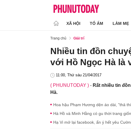
XÃ HỘI
TỔ ẤM
LÀM MẸ
Trang chủ
Giải trí
Nhiều tin đồn chu
với Hồ Ngọc Hà là 
11:00, Thứ sáu 21/04/2017
( PHUNUTODAY )
-
Rất nhiều tin đồ
Hà.
Hoa hậu Phạm Hương dện áo dài, "thả thí
Hà Hồ và Minh Hằng có gu thời trang giố
Hạ Vi mở lại facebook, ẩn ý hết yêu Cườn