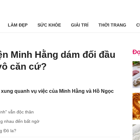
LÀM ĐẸP
SỨC KHỎE
GIẢI TRÍ
THỜI TRANG
C
Đọ
yện Minh Hằng dám đối đầu
vô căn cứ?
n xung quanh vụ việc của Minh Hằng và Hồ Ngọc
nh" vẫn độc thân
ng nhau đến bất ngờ
g Đô la?