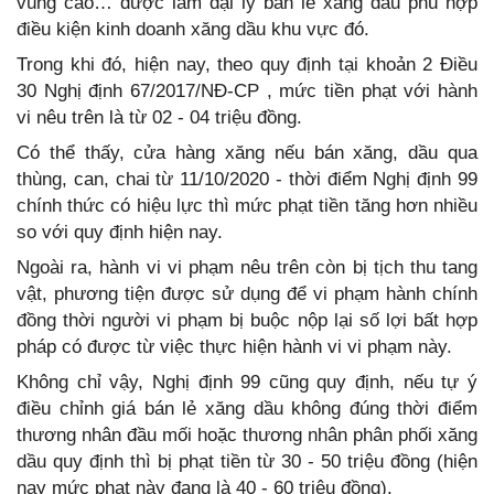
vùng cao… được làm đại lý bán lẻ xăng dầu phù hợp
điều kiện kinh doanh xăng dầu khu vực đó.
Trong khi đó, hiện nay, theo quy định tại khoản 2 Điều
30 Nghị định 67/2017/NĐ-CP , mức tiền phạt với hành
vi nêu trên là từ 02 - 04 triệu đồng.
Có thể thấy, cửa hàng xăng nếu bán xăng, dầu qua
thùng, can, chai từ 11/10/2020 - thời điểm Nghị định 99
chính thức có hiệu lực thì mức phạt tiền tăng hơn nhiều
so với quy định hiện nay.
Ngoài ra, hành vi vi phạm nêu trên còn bị tịch thu tang
vật, phương tiện được sử dụng để vi phạm hành chính
đồng thời người vi phạm bị buộc nộp lại số lợi bất hợp
pháp có được từ việc thực hiện hành vi vi phạm này.
Không chỉ vậy, Nghị định 99 cũng quy định, nếu tự ý
điều chỉnh giá bán lẻ xăng dầu không đúng thời điểm
thương nhân đầu mối hoặc thương nhân phân phối xăng
dầu quy định thì bị phạt tiền từ 30 - 50 triệu đồng (hiện
nay mức phạt này đang là 40 - 60 triệu đồng).