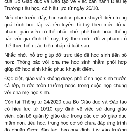
của Bộ Giáo dục và Đào tạo về việc ban hành Điều lệ
Trường tiểu học, có hiệu lực từ ngày 20/10.
Nếu như trước đây, học sinh vi phạm khuyết điểm trong
quá trình học tập và rèn luyện thì tuỳ theo mức độ vi
phạm, giáo viên có thể nhắc nhở, phê bình hoặc thông
báo với gia đình thì nay, tuỳ theo mức độ vi phạm có
thể thực hiện các biện pháp kỉ luật sau:
Nhắc nhở, hỗ trợ giúp đỡ trực tiếp để học sinh tiến bộ
hơn; Thông báo với cha mẹ học sinh nhằm phối hợp
giúp đỡ học sinh khắc phục khuyết điểm.
Đặc biệt, giáo viên không được phê bình học sinh trước
cả lớp, trước toàn trường hoặc trong cuộc họp chung
với cha mẹ học sinh.
Còn tại Thông tư 24/2020 của Bộ Giáo dục và Đào tạo
có hiệu lực từ 10/10 quy định về việc sử dụng giáo
viên, cán bộ quản lý giáo dục trong các cơ sở giáo dục
mầm non, tiểu học, trung học cơ sở chưa đáp ứng trình
độ chuẩn được đào tạo theo quy định, tùy vào trường