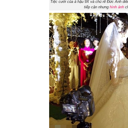
Tiệc cưới của á hậu 9X và chú rể Đức Anh diễn
tiếp cận nhưng
hình ảnh
ch