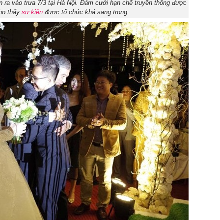
 ra vào trưa 7/3 tại Hà Nội. Đám cưới hạn chế truyền thông được
o thấy
sự kiện
được tổ chức khá sang trọng.