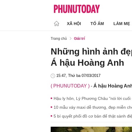
XÃ HỘI
TỔ ẤM
LÀM MẸ
Trang chủ
Giải trí
Những hình ảnh đẹ
Á hậu Hoàng Anh
15:47, Thứ ba 07/03/2017
( PHUNUTODAY )
-
Á hậu Hoàng Anh 
Hậu ly hôn, Lý Phương Châu "nói lời cuối
10 mẫu váy maxi dễ thương, đẹp miễn c
5 bí quyết phối đồ cơ bản để thật sành đi