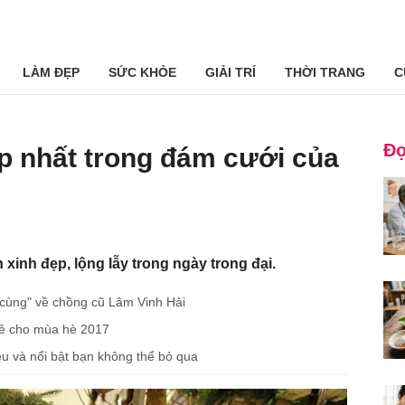
LÀM ĐẸP
SỨC KHỎE
GIẢI TRÍ
THỜI TRANG
C
Đọ
p nhất trong đám cưới của
xinh đẹp, lộng lẫy trong ngày trong đại.
 cùng" về chồng cũ Lâm Vinh Hải
hê cho mùa hè 2017
ệu và nổi bật bạn không thể bỏ qua