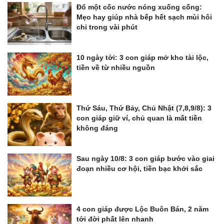
Đổ một cốc nước nóng xuống cống:
Mẹo hay giúp nhà bếp hết sạch mùi hôi
chỉ trong vài phút
10 ngày tới: 3 con giáp mở kho tài lộc,
tiền về từ nhiều nguồn
Thứ Sáu, Thứ Bảy, Chủ Nhật (7,8,9/8): 3
con giáp giữ ví, chủ quan là mất tiền
không đáng
Sau ngày 10/8: 3 con giáp bước vào giai
đoạn nhiều cơ hội, tiền bạc khởi sắc
4 con giáp được Lộc Buôn Bán, 2 năm
tới đời phất lên nhanh