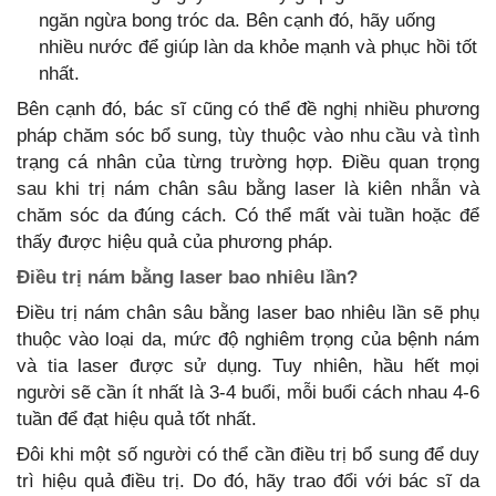
ngăn ngừa bong tróc da. Bên cạnh đó, hãy uống
nhiều nước để giúp làn da khỏe mạnh và phục hồi tốt
nhất.
Bên cạnh đó, bác sĩ cũng có thể đề nghị nhiều phương
pháp chăm sóc bổ sung, tùy thuộc vào nhu cầu và tình
trạng cá nhân của từng trường hợp. Điều quan trọng
sau khi trị nám chân sâu bằng laser là kiên nhẫn và
chăm sóc da đúng cách. Có thể mất vài tuần hoặc để
thấy được hiệu quả của phương pháp.
Điều trị nám bằng laser bao nhiêu lần?
Điều trị nám chân sâu bằng laser bao nhiêu lần sẽ phụ
thuộc vào loại da, mức độ nghiêm trọng của bệnh nám
và tia laser được sử dụng. Tuy nhiên, hầu hết mọi
người sẽ cần ít nhất là 3-4 buổi, mỗi buổi cách nhau 4-6
tuần để đạt hiệu quả tốt nhất.
Đôi khi một số người có thể cần điều trị bổ sung để duy
trì hiệu quả điều trị. Do đó, hãy trao đổi với bác sĩ da