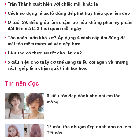
Trấn Thành xuất hiện với chiếc mũi khác lạ
Cách sử dụng lá tía tô đúng để phát huy hiệu quả làm đẹp
Ở tuổi 39, điều giúp làm chậm lão hóa không phải mỹ phẩm
đắt tiền mà là 3 thói quen mỗi ngày
Tóc xoăn luôn khô xơ? Áp dụng 4 cách cấp ẩm đúng để
mái tóc mềm mượt và vào nếp hơn
Lá sung có thực sự tốt cho làn da?
5 dấu hiệu cho thấy cơ thể đang thiếu collagen và những
cách giúp làm chậm quá trình lão hóa
Tin nên đọc
6 kiểu tóc đẹp dành cho chị em tóc
mỏng
12 màu tóc nhuộm đẹp dành cho chị em
Tết này