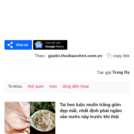
Theo:
giaitri.thoibaovhnt.com.vn
copy link
Tác giả:
Trang Hạ
thói quen
mẹo
dùng điện thoại
Từ khóa:
Tai heo luộc muốn trắng giòn
đẹp mắt, nhất định phải ngâm
vào nước này trước khi thái