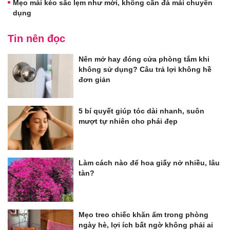
Mẹo mài kéo sắc lẹm như mới, không cần đá mài chuyên
dụng
Tin nên đọc
Nên mở hay đóng cửa phòng tắm khi
không sử dụng? Câu trả lợi không hề
đơn giản
5 bí quyết giúp tóc dài nhanh, suôn
mượt tự nhiên cho phái đẹp
Làm cách nào để hoa giấy nở nhiều, lâu
tàn?
Mẹo treo chiếc khăn ẩm trong phòng
ngày hè, lợi ích bất ngờ không phải ai