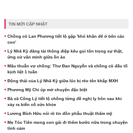
TIN MỚI CẬP NHẬT
Chồng cũ Lan Phương tiết lộ gặp 'khó khăn để ở bên các
con'
Lý Nhã Kỳ đăng tải thông điệp kêu gọi tôn trọng sự thật,
ứng xử văn minh giữa ồn ào
Mâu thuẫn vợ chồng: Thư Đan Nguyễn và chồng cũ đấu tố
kịch liệt 1 tuần
Động thái của Lý Nhã Kỳ giữa lúc bị réo tên khắp MXH
Phương Mỹ Chi úp mở chuyện đặc biệt
Bà xã Công Lý tiết lộ chồng từng đề nghị ly hôn sau khi
xảy ra biến cố sức khỏe
Lương Bích Hữu nói rõ tin đồn phẫu thuật thẩm mỹ
Mẹ Tóc Tiên mong con gái đi thêm bước nữa trong chuyện
tình cảm