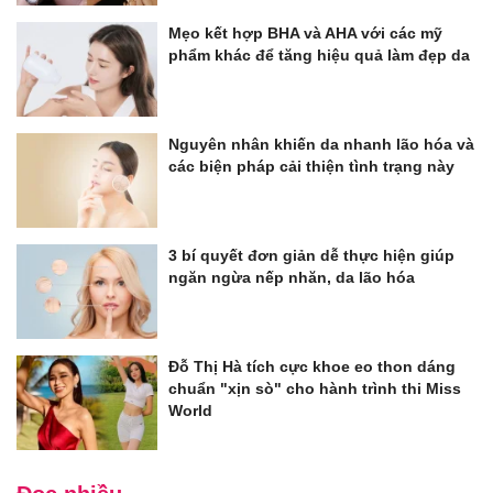
Mẹo kết hợp BHA và AHA với các mỹ
phẩm khác để tăng hiệu quả làm đẹp da
Nguyên nhân khiến da nhanh lão hóa và
các biện pháp cải thiện tình trạng này
3 bí quyết đơn giản dễ thực hiện giúp
ngăn ngừa nếp nhăn, da lão hóa
Đỗ Thị Hà tích cực khoe eo thon dáng
chuẩn "xịn sò" cho hành trình thi Miss
World