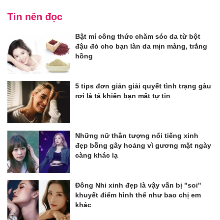
Tin nên đọc
Bật mí công thức chăm sóc da từ bột
đậu đỏ cho bạn làn da mịn màng, trắng
hồng
5 tips đơn giản giải quyết tình trạng gàu
rơi lả tả khiến bạn mất tự tin
Những nữ thần tượng nổi tiếng xinh
đẹp bỗng gây hoảng vì gương mặt ngày
càng khác lạ
Đông Nhi xinh đẹp là vậy vẫn bị "soi"
khuyết điểm hình thể như bao chị em
khác