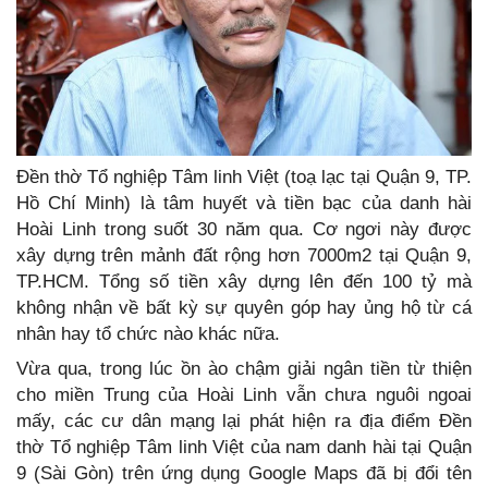
Đền thờ Tổ nghiệp Tâm linh Việt (toạ lạc tại Quận 9, TP.
Hồ Chí Minh) là tâm huyết và tiền bạc của danh hài
Hoài Linh trong suốt 30 năm qua. Cơ ngơi này được
xây dựng trên mảnh đất rộng hơn 7000m2 tại Quận 9,
TP.HCM. Tổng số tiền xây dựng lên đến 100 tỷ mà
không nhận về bất kỳ sự quyên góp hay ủng hộ từ cá
nhân hay tổ chức nào khác nữa.
Vừa qua, trong lúc ồn ào chậm giải ngân tiền từ thiện
cho miền Trung của Hoài Linh vẫn chưa nguôi ngoai
mấy, các cư dân mạng lại phát hiện ra địa điểm Đền
thờ Tổ nghiệp Tâm linh Việt của nam danh hài tại Quận
9 (Sài Gòn) trên ứng dụng Google Maps đã bị đổi tên