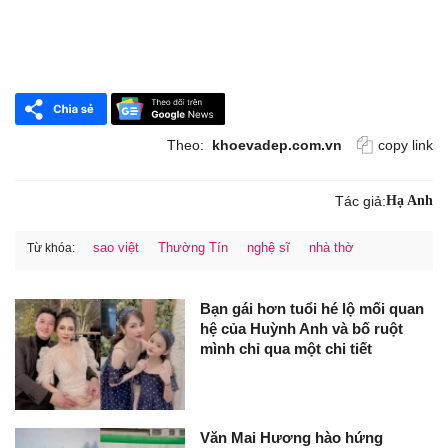
Theo:
khoevadep.com.vn
copy link
Tác giả:
Hạ Anh
sao việt
Thường Tín
nghệ sĩ
nhà thờ
Từ khóa:
Bạn gái hơn tuổi hé lộ mối quan
hệ của Huỳnh Anh và bố ruột
mình chỉ qua một chi tiết
Văn Mai Hương hào hứng