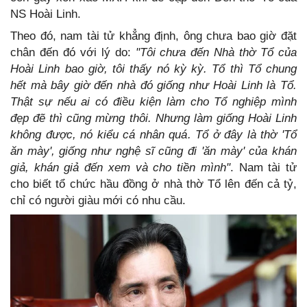
NS Hoài Linh.
Theo đó, nam tài tử khẳng định, ông chưa bao giờ đặt
chân đến đó với lý do:
"Tôi chưa đến Nhà thờ Tổ của
Hoài Linh bao giờ, tôi thấy nó kỳ kỳ. Tổ thì Tổ chung
hết mà bây giờ đến nhà đó giống như Hoài Linh là Tổ.
Thật sự nếu ai có điều kiện làm cho Tổ nghiệp mình
đẹp đẽ thì cũng mừng thôi. Nhưng làm giống Hoài Linh
không được, nó kiểu cá nhân quá. Tổ ở đây là thờ 'Tổ
ăn mày', giống như nghệ sĩ cũng đi 'ăn mày' của khán
giả, khán giả đến xem và cho tiền mình"
. Nam tài tử
cho biết tổ chức hầu đồng ở nhà thờ Tổ lên đến cả tỷ,
chỉ có người giàu mới có nhu cầu.