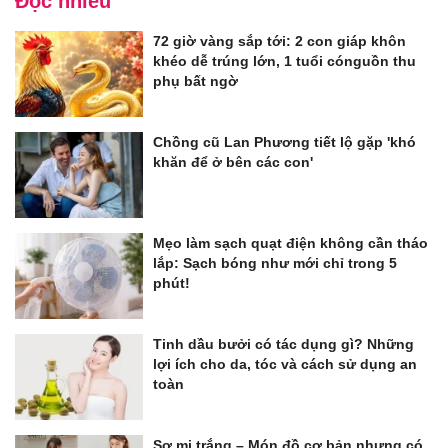
Đọc nhiều
72 giờ vàng sắp tới: 2 con giáp khôn
khéo dễ trúng lớn, 1 tuổi cónguồn thu
phụ bất ngờ
Chồng cũ Lan Phương tiết lộ gặp 'khó
khăn để ở bên các con'
Mẹo làm sạch quạt điện không cần tháo
lắp: Sạch bóng như mới chỉ trong 5
phút!
Tinh dầu bưởi có tác dụng gì? Những
lợi ích cho da, tóc và cách sử dụng an
toàn
Sơ mi trắng – Món đồ cơ bản nhưng có