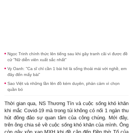
Ngọc Trinh chính thức lên tiếng sau khi gây tranh cãi vì được đề
cử "Nữ diễn viên xuất sắc nhất"
Vy Oanh: "Ca sĩ chỉ cần 1 bài hit là sống thoải mái với nghề, em
đây đến mấy bài"
Sao Việt và những lần lên đồ kém duyên, phản cảm vì chọn
quần bó
Thời gian qua, NS Thương Tín và cuộc sống khó khăn
khi mắc Covid-19 mà trong túi không có nổi 1 ngàn thu
hút đông đảo sự quan tâm của công chúng. Mới đây,
trên ông chia sẻ về cuộc sống khó khăn của mình. Ông
còn gây xôn xao MXH khi đề cập đến Đền thờ Tổ của