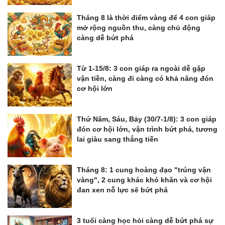
Tháng 8 là thời điểm vàng để 4 con giáp
mở rộng nguồn thu, càng chủ động
càng dễ bứt phá
Từ 1-15/8: 3 con giáp ra ngoài dễ gặp
vận tiền, càng đi càng có khả năng đón
cơ hội lớn
Thứ Năm, Sáu, Bảy (30/7-1/8): 3 con giáp
đón cơ hội lớn, vận trình bứt phá, tương
lai giàu sang thẳng tiến
Tháng 8: 1 cung hoàng đạo "trúng vận
vàng", 2 cung khác khó khăn và cơ hội
đan xen nỗ lực sẽ bứt phá
3 tuổi càng học hỏi càng dễ bứt phá sự