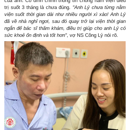
của anh. Cô đính chính thông tin chồng nằm viện điều
trị suốt 3 tháng là chưa đúng.
"Anh Lý chưa từng nằm
viện suốt thời gian dài như nhiều người xì xào! Anh Lý
đã về nhà nghỉ ngơi, sau đó quay trở lại viện thời gian
ngắn để bác sĩ thăm khám, điều trị giúp cho anh Lý có
sức khoẻ ổn định và tốt hơn"
, vợ NS Công Lý nói rõ.