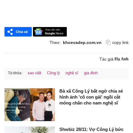
Theo:
khoevadep.com.vn
copy link
Tác giả:
Hạ Anh
sao việt
Công lý
nghệ sĩ
gia đình
Từ khóa:
Bà xã Công Lý bất ngờ chia sẻ
hình ảnh 'cô con gái' ngồi cắt
móng chân cho nam nghệ sĩ
Shwbiz 28/11: Vợ Công Lý bức