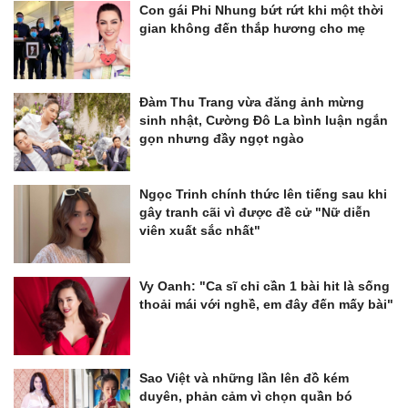
Con gái Phi Nhung bứt rứt khi một thời
gian không đến thắp hương cho mẹ
Đàm Thu Trang vừa đăng ảnh mừng
sinh nhật, Cường Đô La bình luận ngắn
gọn nhưng đầy ngọt ngào
Ngọc Trinh chính thức lên tiếng sau khi
gây tranh cãi vì được đề cử "Nữ diễn
viên xuất sắc nhất"
Vy Oanh: "Ca sĩ chỉ cần 1 bài hit là sống
thoải mái với nghề, em đây đến mấy bài"
Sao Việt và những lần lên đồ kém
duyên, phản cảm vì chọn quần bó