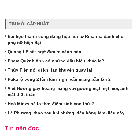
TIN MỚI CẬP NHẬT
Bài học thành công đáng học hỏi từ Rihanna dành cho
phụ nữ hiện đại
Quang Lê bất ngờ đưa ra cảnh báo
Phạm Quỳnh Anh có những dấu hiệu khác lạ?
Thủy Tiên nói gì khi fan khuyên quay lại
Puka lộ vòng 2 lùm lùm, nghi vấn mang bầu lần 2
Việt Hương gây hoang mang với gương mặt mệt mỏi, ánh
mắt thất thần
Hoà Minzy hé lộ thời điểm sinh con thứ 2
Lê Phương khóc sau khi chứng kiến hòng làm điều này
Tin nên đọc