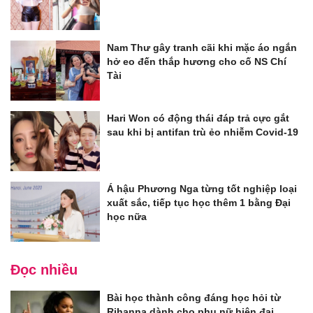
Nam Thư gây tranh cãi khi mặc áo ngắn
hở eo đến thắp hương cho cố NS Chí
Tài
Hari Won có động thái đáp trả cực gắt
sau khi bị antifan trù ẻo nhiễm Covid-19
Á hậu Phương Nga từng tốt nghiệp loại
xuất sắc, tiếp tục học thêm 1 bằng Đại
học nữa
Đọc nhiều
Bài học thành công đáng học hỏi từ
Rihanna dành cho phụ nữ hiện đại