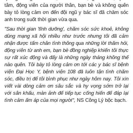
tâm, động viên của người thân, bạn bè và không quên
bày tỏ lòng cảm ơn đến đội ngũ y bác sĩ đã chăm sóc
anh trong suốt thời gian vừa qua.
"Sau thời gian 'tĩnh dưỡng', chăm sóc sức khoẻ, không
dùng mạng xã hội nhiều như trước nhưng tôi đã cảm
nhận được tấm chân tình thông qua những lời thăm hỏi,
động viên từ anh em, bạn bè đồng nghiệp khiến tôi thực
sự rất xúc động và đấy là những ngày tháng không thể
nào quên.
Tôi bày tỏ lòng cảm ơn tới các y bác sĩ bệnh
viện Đại Học Y, bệnh viện 108 đã luôn tận tình chăm
sóc, điều trị để tôi bình phục như ngày hôm nay. Tôi xin
viết vài dòng cảm ơn sâu sắc và hy vọng sớm trở lại
với sân khấu, màn ảnh để tiếp tục cống hiến để đáp lại
tình cảm ấm áp của mọi người",
NS Công Lý bộc bạch.