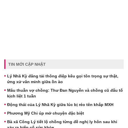
TIN MỚI CẬP NHẬT
Lý Nhã Kỳ đăng tải thông điệp kêu gọi tôn trọng sự thật,
ứng xử văn minh giữa ồn ào
Mâu thuẫn vợ chồng: Thư Đan Nguyễn và chồng cũ đấu tố
kịch liệt 1 tuần
Động thái của Lý Nhã Kỳ giữa lúc bị réo tên khắp MXH
Phương Mỹ Chi úp mở chuyện đặc biệt
Bà xã Công Lý tiết lộ chồng từng đề nghị ly hôn sau khi
xảy ra biến cố sức khỏe