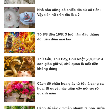
Nhà nào cũng có chiếc đĩa sứ cô tiên:
Vậy tiên nữ trên đĩa là ai?
Từ 8/8 đến 16/8: 3 tuổi làm đâu thắng
đó, tiền đếm mỏi tay
Thứ Sáu, Thứ Bảy, Chủ Nhật (7,8,9/8): 3
con giáp giữ ví, chủ quan là mất tiền
không đáng
Cách để chậu hoa giấy từ tốt lá sang sai
hoa: Bí quyết này giúp cây nở rực rỡ
quanh năm
Cách để cây kim tiền nhanh ra hoa, rước