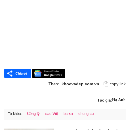
Theo:
khoevadep.com.vn
copy link
Tác giả:
Hạ Anh
Công lý
sao Việ
ba xa
chung cư
Từ khóa: