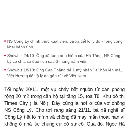
NS Công Lý chính thức xuất viện, bà xã tiết lộ lý do không công
khai bệnh tình
Showbiz 24/10: Ông xã tung ảnh hiếm của Hà Tăng, NS Công
Lý có chia sẻ đầu tiên sau 3 tháng nằm viện
Showbiz 18/10: Ông Cao Thắng để 1 mỹ nhân "lạ" hôn lên má,
Việt Hương tiết lộ lý do gấp rút về Việt Nam
Tối ngày 20/11, một vụ cháy bắt nguồn từ căn phòng
rộng 20 m2 trong căn hộ tại tầng 15, toà T8, Khu đô thị
Times City (Hà Nội). Đây cũng là nơi ở của vợ chồng
NS Công Lý. Cho tới rạng sáng 21/11, bà xã nghệ sĩ
Công Lý tiết lộ mình và chồng đã may mắn thoát nạn vì
không ở nhà lúc chung cư có sự cố. Qua đó, Ngọc Hà