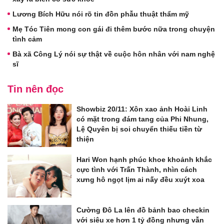
Lương Bích Hữu nói rõ tin đồn phẫu thuật thẩm mỹ
Mẹ Tóc Tiên mong con gái đi thêm bước nữa trong chuyện
tình cảm
Bà xã Công Lý nói sự thật về cuộc hôn nhân với nam nghệ
sĩ
Tin nên đọc
Showbiz 20/11: Xôn xao ảnh Hoài Linh
có mặt trong đám tang của Phi Nhung,
Lệ Quyên bị soi chuyển thiếu tiền từ
thiện
Hari Won hạnh phúc khoe khoảnh khắc
cực tình với Trấn Thành, nhìn cách
xưng hô ngọt lịm ai nấy đều xuýt xoa
Cường Đô La lên đồ bảnh bao checkin
với siêu xe hơn 1 tỷ đồng nhưng vẫn