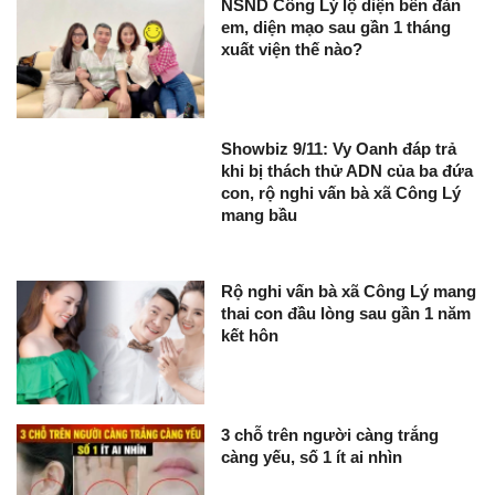
NSND Công Lý lộ diện bên đàn
em, diện mạo sau gần 1 tháng
xuất viện thế nào?
Showbiz 9/11: Vy Oanh đáp trả
khi bị thách thử ADN của ba đứa
con, rộ nghi vấn bà xã Công Lý
mang bầu
Rộ nghi vấn bà xã Công Lý mang
thai con đầu lòng sau gần 1 năm
kết hôn
3 chỗ trên người càng trắng
càng yếu, số 1 ít ai nhìn