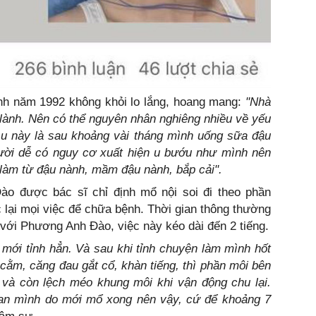
sinh năm 1992 không khỏi lo lắng, hoang mang:
"Nhà
lành. Nên có thể nguyên nhân nghiêng nhiều về yếu
i u này là sau khoảng vài tháng mình uống sữa đậu
ười dễ có nguy cơ xuất hiện u bướu như mình nên
làm từ đậu nành, mầm đậu nành, bắp cải".
o được bác sĩ chỉ định mổ nội soi đi theo phần
 lại mọi việc để chữa bệnh. Thời gian thông thường
với Phương Anh Đào, việc này kéo dài đến 2 tiếng.
mới tỉnh hẳn. Và sau khi tỉnh chuyện làm mình hốt
cằm, căng đau gắt cổ, khàn tiếng, thì phần môi bên
 và còn lệch méo khung môi khi vận động chu lại.
 an mình do mới mổ xong nên vậy, cứ để khoảng 7