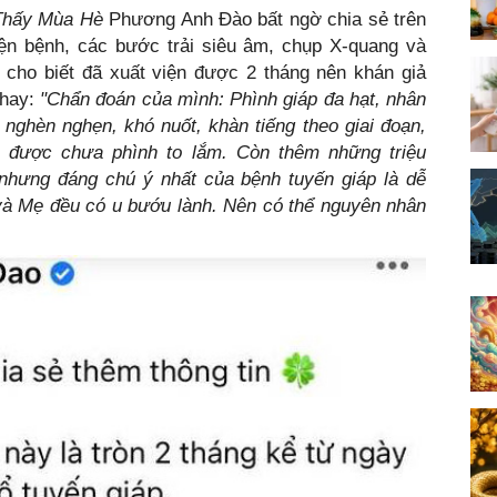
Thấy Mùa Hè
Phương Anh Đào
bất ngờ chia sẻ trên
iện bệnh, các bước trải siêu âm, chụp X-quang và
ô cho biết đã xuất viện được 2 tháng nên khán giả
 hay:
"Chẩn đoán của mình: Phình giáp đa hạt, nhân
nghèn nghẹn, khó nuốt, khàn tiếng theo giai đoạn,
 được chưa phình to lắm. Còn thêm những triệu
 nhưng đáng chú ý nhất của bệnh tuyến giáp là dễ
 và Mẹ đều có u bướu lành. Nên có thể nguyên nhân