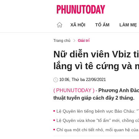
XÃ HỘI
TỔ ẤM
LÀM MẸ
Trang chủ
Giải trí
Nữ diễn viên Vbiz ti
lắng vì tê cứng và
10:06, Thứ ba 22/06/2021
( PHUNUTODAY )
-
Phương Anh Đào b
thuật tuyến giáp cách đây 2 tháng.
Lệ Quyên lên tiếng bênh vực Bảo Châu: "
Lệ Quyên vừa khoe "tổ ấm" mới, chồng cũ c
Chỉ qua một chi tiết nhỏ, mối quan hệ c