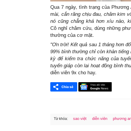
Qua 7 ngày, tình trạng của Phương
mà
i, cắn răng chịu đau, châm kim 
nó cũng chẳng khá hơn xíu nào, kh
Cô nghỉ châm cứu, dùng những phươ
thường của cơ mặt.
"Ơn trời! Kết quả sau 1 tháng hơn đổ 
99% bình thường chỉ còn khàn tiếng 
kỳ để kiểm tra chức năng của tuyế
tuyến giáp còn lại hoạt động bình th
diễn viên 9x cho hay.
sao việt
diễn viên
phương an
Từ khóa:
FaceBook