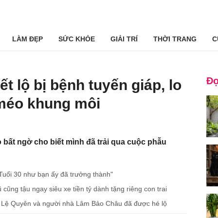
LÀM ĐẸP
SỨC KHỎE
GIẢI TRÍ
THỜI TRANG
C
Đọ
ết lộ bị bệnh tuyến giáp, lo
 méo khung môi
ất ngờ cho biết mình đã trải qua cuộc phẫu
Tuổi 30 như bạn ấy đã trưởng thành"
ũng tậu ngay siêu xe tiền tỷ dành tặng riêng con trai
ủa Lệ Quyên và người nhà Lâm Bảo Châu đã được hé lộ