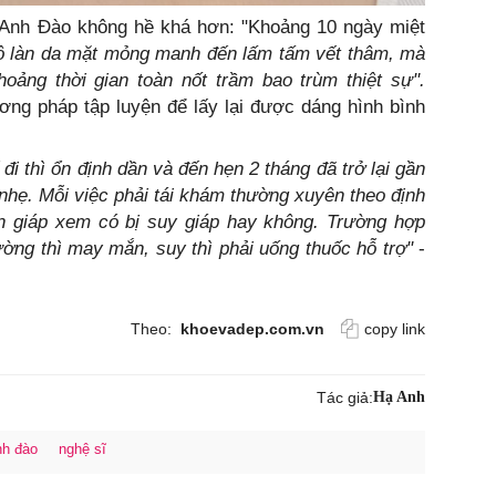
 Anh Đào không hề khá hơn: "Khoảng 10 ngày miệt
vô làn da mặt mỏng manh đến lấm tấm vết thâm, mà
oảng thời gian toàn nốt trầm bao trùm thiệt sự".
ng pháp tập luyện để lấy lại được dáng hình bình
đi thì ổn định dần và đến hẹn 2 tháng đã trở lại gần
nhẹ. Mỗi việc phải tái khám thường xuyên theo định
n giáp xem có bị suy giáp hay không. Trường hợp
ường thì may mắn, suy thì phải uống thuốc hỗ trợ"
-
Theo:
khoevadep.com.vn
copy link
Tác giả:
Hạ Anh
h đào
nghệ sĩ