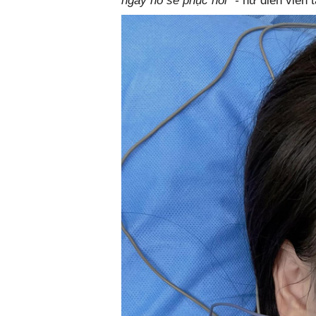
ngày nó sẽ phục hồi" -
nữ diễn viên 