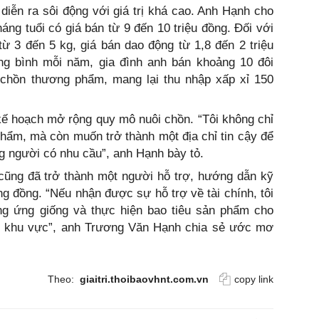
 diễn ra sôi động với giá trị khá cao. Anh Hạnh cho
áng tuổi có giá bán từ 9 đến 10 triệu đồng. Đối với
ừ 3 đến 5 kg, giá bán dao động từ 1,8 đến 2 triệu
ung bình mỗi năm, gia đình anh bán khoảng 10 đôi
chồn thương phẩm, mang lại thu nhập xấp xỉ 150
kế hoạch mở rộng quy mô nuôi chồn. “Tôi không chỉ
ẩm, mà còn muốn trở thành một địa chỉ tin cậy để
g người có nhu cầu”, anh Hạnh bày tỏ.
cũng đã trở thành một người hỗ trợ, hướng dẫn kỹ
ng đồng. “Nếu nhận được sự hỗ trợ về tài chính, tôi
g ứng giống và thực hiện bao tiêu sản phẩm cho
g khu vực”, anh Trương Văn Hạnh chia sẻ ước mơ
Theo:
giaitri.thoibaovhnt.com.vn
copy link