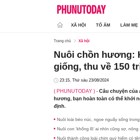
XÃ HỘI
TỔ ẤM
LÀM MẸ
Trang chủ
Xã hội
Nuôi chồn hương: 
giống, thu về 150 
23:15, Thứ sáu 23/08/2024
( PHUNUTODAY )
-
Câu chuyện của a
hương, bạn hoàn toàn có thể khởi 
định.
Nuôi loài béo núc, ngoe nguẩy sống trong
Nuôi con ‘khổng lồ’ ai nhìn cũng sợ, nông
Nuôi thành công loài chim quý hiếm có tê