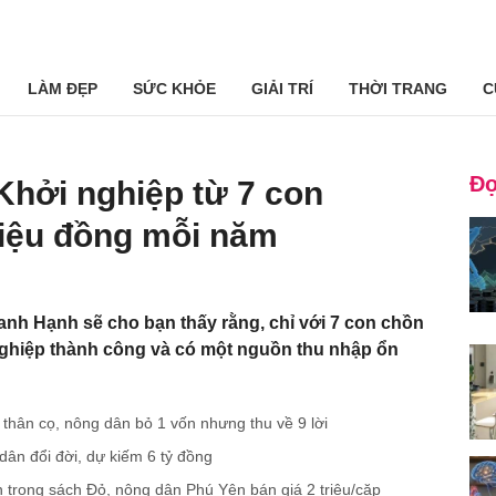
LÀM ĐẸP
SỨC KHỎE
GIẢI TRÍ
THỜI TRANG
C
Đọ
Khởi nghiệp từ 7 con
triệu đồng mỗi năm
nh Hạnh sẽ cho bạn thấy rằng, chỉ với 7 con chồn
nghiệp thành công và có một nguồn thu nhập ổn
 thân cọ, nông dân bỏ 1 vốn nhưng thu về 9 lời
 dân đổi đời, dự kiếm 6 tỷ đồng
n trong sách Đỏ, nông dân Phú Yên bán giá 2 triệu/cặp