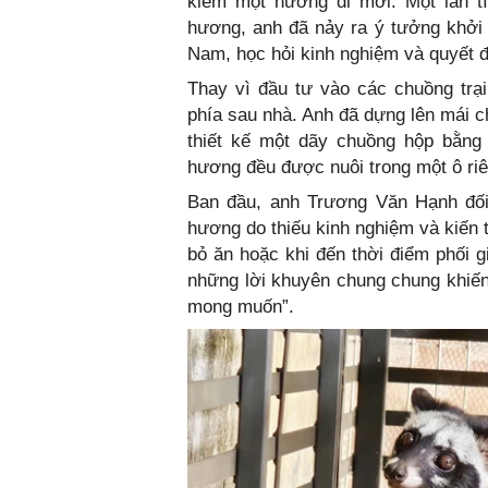
kiếm một hướng đi mới. Một lần t
hương, anh đã nảy ra ý tưởng khởi
Nam, học hỏi kinh nghiệm và quyết đ
Thay vì đầu tư vào các chuồng trạ
phía sau nhà. Anh đã dựng lên mái c
thiết kế một dãy chuồng hộp bằng 
hương đều được nuôi trong một ô riê
Ban đầu, anh Trương Văn Hạnh đối 
hương do thiếu kinh nghiệm và kiến t
bỏ ăn hoặc khi đến thời điểm phối 
những lời khuyên chung chung khiến
mong muốn”.