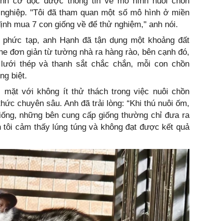
ình cờ đọc được thông tin về mô hình nuôi chồn
 nghiệp. "Tôi đã tham quan một số mô hình ở miền
ịnh mua 7 con giống về để thử nghiệm," anh nói.
i phức tạp, anh Hạnh đã tận dụng một khoảng đất
he đơn giản từ tường nhà ra hàng rào, bên cạnh đó,
lưới thép và thanh sắt chắc chắn, mỗi con chồn
ng biệt.
mặt với không ít thử thách trong việc nuôi chồn
hức chuyên sâu. Anh đã trải lòng: “Khi thú nuôi ốm,
giống, những bên cung cấp giống thường chỉ đưa ra
 tôi cảm thấy lúng túng và không đạt được kết quả