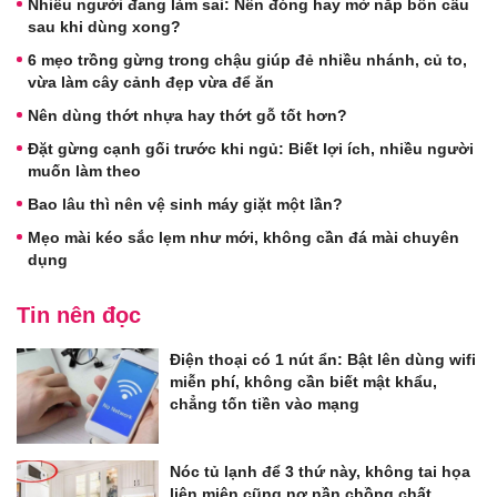
Nhiều người đang làm sai: Nên đóng hay mở nắp bồn cầu
sau khi dùng xong?
6 mẹo trồng gừng trong chậu giúp đẻ nhiều nhánh, củ to,
vừa làm cây cảnh đẹp vừa để ăn
Nên dùng thớt nhựa hay thớt gỗ tốt hơn?
Đặt gừng cạnh gối trước khi ngủ: Biết lợi ích, nhiều người
muốn làm theo
Bao lâu thì nên vệ sinh máy giặt một lần?
Mẹo mài kéo sắc lẹm như mới, không cần đá mài chuyên
dụng
Tin nên đọc
Điện thoại có 1 nút ẩn: Bật lên dùng wifi
miễn phí, không cần biết mật khẩu,
chẳng tốn tiền vào mạng
Nóc tủ lạnh để 3 thứ này, không tai họa
liên miên cũng nợ nần chồng chất