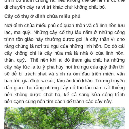
trình cố tránh chúng ra, nếu không thể để lại thì có thể
di chuyển cây ra vị trí khác chứ không chặt bỏ.
Cây cổ thụ ở đình chùa miếu phủ
Nơi đình chùa miếu phủ có quan thần và cả linh hồn lưu
lạc, ma quỷ. Những cây cổ thụ lâu nằm ở những công
trình tôn giáo này thường được gọi là cây thần vì cho
rằng chúng là nơi trú ngụ của những linh hồn. Do đó cái
cây không chỉ là cây nữa mà là nhà ở của linh hồn,
thần, quỷ. Thế nên khi ai đó tham gia chặt hạ những
cây này tức là tự ý phá hủy nơi trú ngụ của quỷ thần thì
sẽ dễ bị trách phạt và sinh ra ốm đau triền miên, vận
hạn tới, gia đình sa sút, làm ăn khó khăn. Tương truyền
dân gian cho rằng những cây cổ thụ lâu năm rất thiêng
nên không được chặt hạ, kể cả sang sửa công trình
bên cạnh cũng nên tìm cách để tránh các cây này.