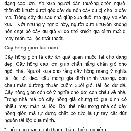
dạng cao lớn. Xa xưa người dân thường chôn người
thân đã khuất dưới gốc cây du nên cây du bị cho là cây
ma. Trồng cây du sau nhà giúp xua đuổi ma quỷ và vận
xui. Với những ý nghĩa này, người xưa khuyên không
nên chặt bỏ cây du già vì có thể khiến gia đình mất đi
may mắn, tài lộc thất thoát.
Cây hồng giòn lâu năm
Cây hồng giòn là cây ăn quả quen thuộc lại cho dáng
đẹp. Cây hồng cao lớn giúp chắn nắng chắn gió cho
ngôi nhà. Người xưa cho rằng cây hồng mang ý nghĩa
tài lộc tốt đẹp, cầu mong gia đình thịnh vượng, con
cháu mãn đường, thuận buồm xuôi gió, tài lộc dư dả.
Cây hồng giòn còn có ý nghĩa chờ đợi con cháu về nhà.
Trong nhà mà có cây hồng già chứng tỏ gia đình có
nhiều may mắn tài lộc. Bởi thế nếu trong nhà có cây
hồng giòn mà tự dưng chặt bỏ tức là tự tay cắt đứt
nguồn tài lộc của mình.
*Thông tin mang tính tham khảo chiêm nghiệm