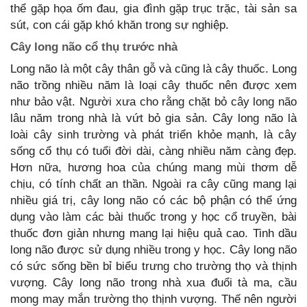
thể gặp họa ốm đau, gia đình gặp trục trặc, tài sản sa
sút, con cái gặp khó khăn trong sự nghiệp.
Cây long não cổ thụ trước nhà
Long não là một cây thân gỗ và cũng là cây thuốc. Long
não trồng nhiều năm là loại cây thuốc nên được xem
như bảo vật. Người xưa cho rằng chặt bỏ cây long não
lâu năm trong nhà là vứt bỏ gia sản. Cây long não là
loài cây sinh trường và phát triển khỏe mạnh, là cây
sống cổ thụ có tuổi đời dài, càng nhiều năm càng đẹp.
Hơn nữa, hương hoa của chúng mang mùi thơm dễ
chịu, có tính chất an thần. Ngoài ra cây cũng mang lại
nhiều giá trị, cây long não có các bộ phận có thể ứng
dụng vào làm các bài thuốc trong y học cổ truyền, bài
thuốc đơn giản nhưng mang lại hiệu quả cao. Tinh dầu
long não được sử dụng nhiều trong y học. Cây long não
có sức sống bền bỉ biểu trưng cho trường thọ và thịnh
vượng. Cây long não trong nhà xua đuổi tà ma, cầu
mong may mắn trường thọ thịnh vượng. Thế nên người