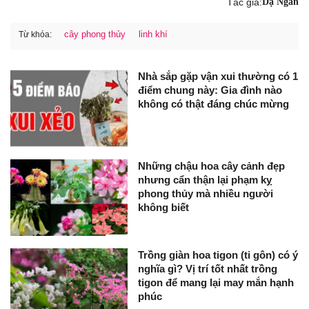
Tác giả:
Dạ Ngân
cây phong thủy
linh khí
Từ khóa:
Nhà sắp gặp vận xui thường có 1
điểm chung này: Gia đình nào
không có thật đáng chúc mừng
Những chậu hoa cây cảnh đẹp
nhưng cẩn thận lại phạm kỵ
phong thủy mà nhiều người
không biết
Trồng giàn hoa tigon (ti gôn) có ý
nghĩa gì? Vị trí tốt nhất trồng
tigon để mang lại may mắn hạnh
phúc