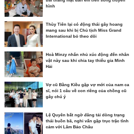
hình
Thùy Tiên lại có động thái gây hoang
mang sau khi bị Chủ tịch Miss Grand
International bỏ theo dõi
Hoà Minzy nhắn nhủ xúc động đến nhân
vật này sau khi chia tay thiếu gia Minh
Hải
Vợ cũ Bằng Kiều gặp vợ mới của nam ca
sĩ, nói 1 câu về con riêng của chồng cũ
gây chú ý
Lệ Quyên bất ngờ đăng tải dòng trạng
thái buồn bã, nghi vấn gặp trục trặc tình
cảm với Lâm Bảo Châu