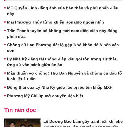
MC Quyền Linh đăng ảnh của bản thân và phủ nhận điều
này
Mai Phương Thúy từng khiến Ronaldo ngoái nhìn
Trấn Thành tuyên bố không mời nam diễn viên này đóng
phim nữa
Chồng cũ Lan Phương tiết lộ gặp 'khó khăn để ở bên các
con'
Lý Nhã Kỳ đăng tải thông điệp kêu gọi tôn trọng sự thật,
ứng xử văn minh giữa ồn ào
Mâu thuẫn vợ chồng: Thư Đan Nguyễn và chồng cũ đấu tố
kịch liệt 1 tuần
Động thái của Lý Nhã Kỳ giữa lúc bị réo tên khắp MXH
Phương Mỹ Chi úp mở chuyện đặc biệt
Tin nên đọc
Lê Dương Bảo Lâm gây tranh cãi khi chê
bai thẳng mặt đàn em trên sóng truyền