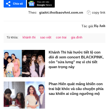
Theo:
giaitri.thoibaovhnt.com.vn
copy link
Tác giả:
Hạ Anh
khánh thi
sao việt
con trai
gia đình
Từ khóa:
Khánh Thi hài hước tiết lộ con
đòi đi xem concert BLACKPINK,
còn "sửa lưng" mẹ vì chi tiết
quan trọng này
Phan Hiển quát mắng khiến con
trai bật khóc và câu chuyện phía
sau khiến ai cũng ngưỡng mộ