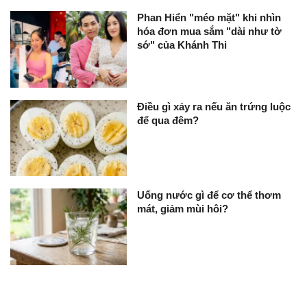
Phan Hiển "méo mặt" khi nhìn
hóa đơn mua sắm "dài như tờ
sớ" của Khánh Thi
Điều gì xảy ra nếu ăn trứng luộc
để qua đêm?
Uống nước gì để cơ thể thơm
mát, giảm mùi hôi?