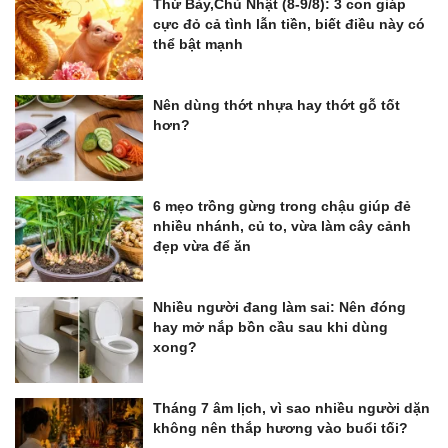
Thứ Bảy,Chủ Nhật (8-9/8): 3 con giáp
cực đỏ cả tình lẫn tiền, biết điều này có
thể bật mạnh
Nên dùng thớt nhựa hay thớt gỗ tốt
hơn?
6 mẹo trồng gừng trong chậu giúp đẻ
nhiều nhánh, củ to, vừa làm cây cảnh
đẹp vừa để ăn
Nhiều người đang làm sai: Nên đóng
hay mở nắp bồn cầu sau khi dùng
xong?
Tháng 7 âm lịch, vì sao nhiều người dặn
không nên thắp hương vào buổi tối?