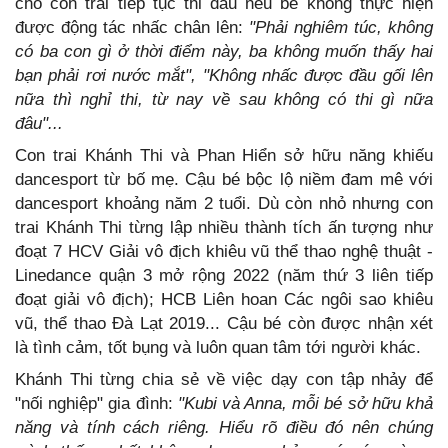
cho con trai tiếp tục thi đấu nếu bé không thực hiện
được động tác nhấc chân lên:
"Phải nghiêm túc, không
có ba con gì ở thời điểm này, ba không muốn thấy hai
bạn phải rơi nước mắt", "Không nhấc được đầu gối lên
nữa thì nghỉ thi, từ nay về sau không có thi gì nữa
đâu"...
Con trai Khánh Thi và Phan Hiển sở hữu năng khiếu
dancesport từ bố mẹ. Cậu bé bộc lộ niềm đam mê với
dancesport khoảng năm 2 tuổi. Dù còn nhỏ nhưng con
trai Khánh Thi từng lập nhiều thành tích ấn tượng như
đoạt 7 HCV Giải vô địch khiêu vũ thể thao nghệ thuật -
Linedance quận 3 mở rộng 2022 (năm thứ 3 liên tiếp
đoạt giải vô địch); HCB Liên hoan Các ngôi sao khiêu
vũ, thể thao Đà Lạt 2019... Cậu bé còn được nhận xét
là tình cảm, tốt bụng và luôn quan tâm tới người khác.
Khánh Thi từng chia sẻ về việc dạy con tập nhảy để
"nối nghiệp" gia đình:
"Kubi và Anna, mỗi bé sở hữu khả
năng và tính cách riêng. Hiểu rõ điều đó nên chúng