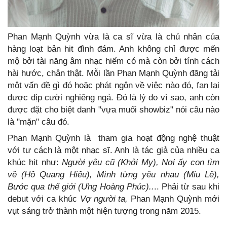
Phan Mạnh Quỳnh vừa là ca sĩ vừa là chủ nhân của
hàng loạt bản hit đình đám. Anh không chỉ được mến
mộ bởi tài năng âm nhạc hiếm có mà còn bởi tính cách
hài hước, chân thật. Mỗi lần Phan Mạnh Quỳnh đăng tải
một vấn đề gì đó hoặc phát ngôn về việc nào đó, fan lại
được dịp cười nghiêng ngả. Đó là lý do vì sao, anh còn
được đặt cho biệt danh "vựa muối showbiz" nói câu nào
là "mặn" câu đó.
Phan Mạnh Quỳnh là tham gia hoạt động nghệ thuật
với tư cách là một nhạc sĩ. Anh là tác giả của nhiều ca
khúc hit như:
Người yêu cũ (Khởi My), Nơi ấy con tìm
về (Hồ Quang Hiếu), Mình từng yêu nhau (Miu Lê),
Bước qua thế giới (Ưng Hoàng Phúc)..
.. Phải từ sau khi
debut với ca khúc
Vợ người ta,
Phan Mạnh Quỳnh mới
vụt sáng trở thành một hiện tượng trong năm 2015.