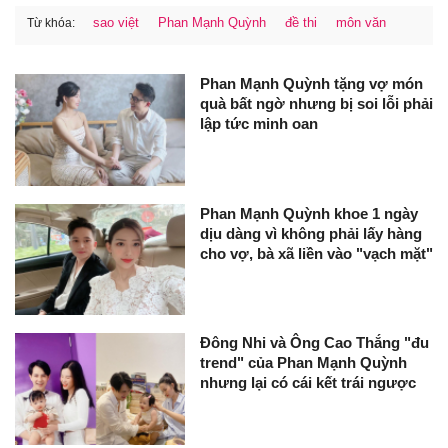
sao việt
Phan Mạnh Quỳnh
đề thi
môn văn
Từ khóa:
Phan Mạnh Quỳnh tặng vợ món
quà bất ngờ nhưng bị soi lỗi phải
lập tức minh oan
Phan Mạnh Quỳnh khoe 1 ngày
dịu dàng vì không phải lấy hàng
cho vợ, bà xã liền vào "vạch mặt"
Đông Nhi và Ông Cao Thắng "đu
trend" của Phan Mạnh Quỳnh
nhưng lại có cái kết trái ngược