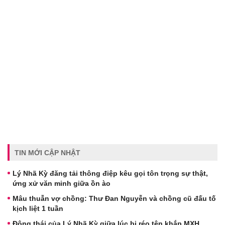
TIN MỚI CẬP NHẬT
Lý Nhã Kỳ đăng tải thông điệp kêu gọi tôn trọng sự thật,
ứng xử văn minh giữa ồn ào
Mâu thuẫn vợ chồng: Thư Đan Nguyễn và chồng cũ đấu tố
kịch liệt 1 tuần
Động thái của Lý Nhã Kỳ giữa lúc bị réo tên khắp MXH