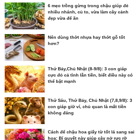
6 mẹo trồng gừng trong chậu giúp đẻ
nhiều nhánh, củ to, vừa làm cây cảnh
đẹp vừa để ăn
Nên dùng thớt nhựa hay thớt gỗ tốt
hơn?
Thứ Bảy,Chủ Nhật (8-9/8): 3 con giáp
cực đỏ cả tình lẫn tiền, biết điều này có
thể bật mạnh
Thứ Sáu, Thứ Bảy, Chủ Nhật (7,8,9/8): 3
con giáp giữ ví, chủ quan là mất tiền
không đáng
Cách để chậu hoa giấy từ tốt lá sang sai
hoa: Bí quyết này giúp cây nở rực rỡ