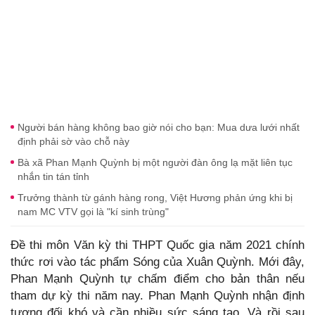
Người bán hàng không bao giờ nói cho bạn: Mua dưa lưới nhất
định phải sờ vào chỗ này
Bà xã Phan Mạnh Quỳnh bị một người đàn ông lạ mặt liên tục
nhắn tin tán tỉnh
Trưởng thành từ gánh hàng rong, Việt Hương phản ứng khi bị
nam MC VTV gọi là "kí sinh trùng"
Đề thi môn Văn kỳ thi THPT Quốc gia năm 2021 chính
thức rơi vào tác phẩm Sóng của Xuân Quỳnh. Mới đây,
Phan Mạnh Quỳnh tự chấm điểm cho bản thân nếu
tham dự kỳ thi năm nay. Phan Mạnh Quỳnh nhận định
tương đối khó và cần nhiều sức sáng tạo. Và rồi sau