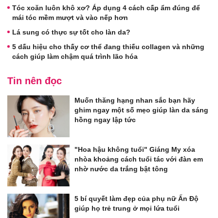
Tóc xoăn luôn khô xơ? Áp dụng 4 cách cấp ẩm đúng để
mái tóc mềm mượt và vào nếp hơn
Lá sung có thực sự tốt cho làn da?
5 dấu hiệu cho thấy cơ thể đang thiếu collagen và những
cách giúp làm chậm quá trình lão hóa
Tin nên đọc
Muốn thăng hạng nhan sắc bạn hãy
ghim ngay một số mẹo giúp làn da sáng
hồng ngay lập tức
"Hoa hậu không tuổi" Giáng My xóa
nhòa khoảng cách tuổi tác với đàn em
nhờ nước da trắng bật tông
5 bí quyết làm đẹp của phụ nữ Ấn Độ
giúp họ trẻ trung ở mọi lứa tuổi