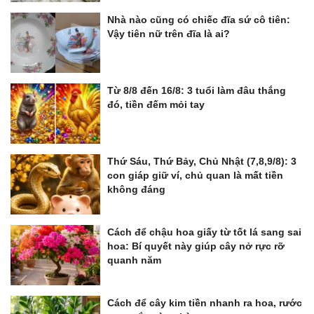
Nhà nào cũng có chiếc đĩa sứ cô tiên:
Vậy tiên nữ trên đĩa là ai?
Từ 8/8 đến 16/8: 3 tuổi làm đâu thắng
đó, tiền đếm mỏi tay
Thứ Sáu, Thứ Bảy, Chủ Nhật (7,8,9/8): 3
con giáp giữ ví, chủ quan là mất tiền
không đáng
Cách để chậu hoa giấy từ tốt lá sang sai
hoa: Bí quyết này giúp cây nở rực rỡ
quanh năm
Cách để cây kim tiền nhanh ra hoa, rước