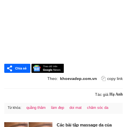
Theo:
khoevadep.com.vn
copy link
Tác giả:
Hạ Anh
quầng thâm
làm đẹp
doi mat
chăm sóc da
Từ khóa:
Các bài tập massage da của