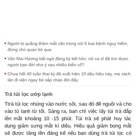
Người bị quầng thâm mắt cẩn trọng với 5 loại bệnh nguy hiểm,
đừng chủ quan bỏ qua
Văn Mai Hương bất ngờ đăng ký kết hôn, nữ ca sĩ đã tìm được
người bạn đời như ý sau nhiều biến cố?
Chưa hết 40 tuần thai kỳ đã xuất hiện 10 dấu hiệu này, mẹ xách
làn đi viện ngay bé sắp chào đời đấy
Trà túi lọc ướp lạnh
Ttrà túi lọc nhúng vào nước sôi, sau đó để nguội và cho
vào tủ lạnh từ tối. Sáng ra, bạn chỉ việc lấy túi trà đắp
lên mắt khoảng 10 -15 phút. Túi trà sẽ phát huy tác
dụng giảm sưng mắt kì diệu. Hiệu quả giảm bọng mắt
sẽ được tăng lên đáng kể nếu bạn dùng trà túi lọc có