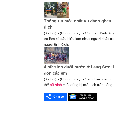
Thông tin mới nhất vụ đánh ghen,
địch
(Xã hội) - (Phunutoday) - Công an Bình Xuy
tra làm rõ dấu hiệu làm nhục người khác t
người tình địch.
4 nữ sinh đuối nước ở Lạng Sơn:
đón các em
(Xã hội) - (Phunutoday) - Sau nhiều giờ tìm 
thể
nữ sinh
cuối cùng bị mất tích trên sông