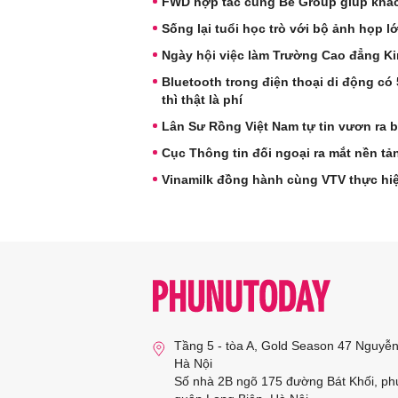
FWD hợp tác cùng Be Group giúp khác
Sống lại tuổi học trò với bộ ảnh họp
Ngày hội việc làm Trường Cao đẳng Ki
Bluetooth trong điện thoại di động có
thì thật là phí
Lân Sư Rồng Việt Nam tự tin vươn ra b
Cục Thông tin đối ngoại ra mắt nền t
Vinamilk đồng hành cùng VTV thực hiệ
Tầng 5 - tòa A, Gold Season 47 Nguyễ
Hà Nội
Số nhà 2B ngõ 175 đường Bát Khối, ph