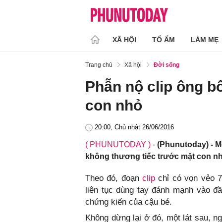
XÃ HỘI
TỔ ẤM
LÀM MẸ
Trang chủ
Xã hội
Đời sống
Phẫn nộ clip ông b
con nhỏ
20:00, Chủ nhật 26/06/2016
( PHUNUTODAY )
-
(Phunutoday) - Mớ
không thương tiếc trước mặt con n
Theo đó, đoạn
clip
chỉ có vọn vẻo 7
liên tục dùng tay đánh mạnh vào đ
chứng kiến của cậu bé.
Không dừng lại ở đó, một lát sau, 