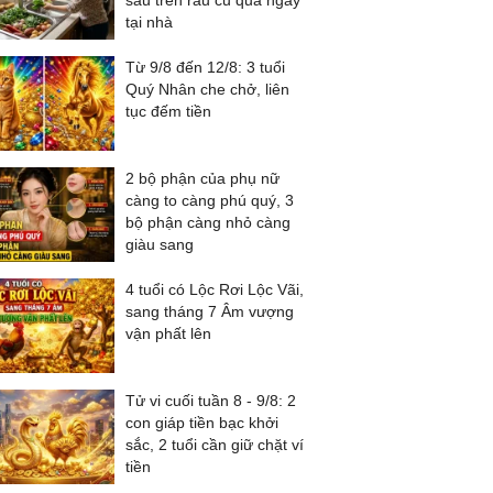
sâu trên rau củ quả ngay
tại nhà
Từ 9/8 đến 12/8: 3 tuổi
Quý Nhân che chở, liên
tục đếm tiền
2 bộ phận của phụ nữ
càng to càng phú quý, 3
bộ phận càng nhỏ càng
giàu sang
4 tuổi có Lộc Rơi Lộc Vãi,
sang tháng 7 Âm vượng
vận phất lên
Tử vi cuối tuần 8 - 9/8: 2
con giáp tiền bạc khởi
sắc, 2 tuổi cần giữ chặt ví
tiền