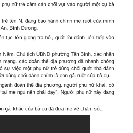
t phụ nữ trẻ cầm cán chổi vụt vào người một cụ bà
 trẻ tên N. đang bạo hành chính mẹ ruột của mình
ĩ An, Bình Dương.
ên tục lớn giọng tra hỏi, quát rồi đánh liên tiếp vào
ăn Năm, Chủ tịch UBND phường Tân Bình, xác nhận
ên mạng, các đoàn thể địa phương đã nhanh chóng
ó sự việc một phụ nữ trẻ dùng chổi quét nhà đánh
ời dùng chổi đánh chính là con gái ruột của bà cụ.
ngành đoàn thể địa phương, người phụ nữ khai, có
“tại mẹ ngu nên phải dạy”. Người phụ nữ này đang
con gái khác của bà cụ đã đưa mẹ về chăm sóc.