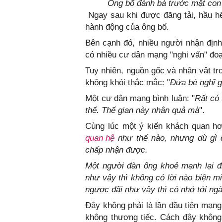
Ông bố đánh bà trước mặt con 
Ngay sau khi được đăng tải, hầu 
hành động của ông bố.
Bên cạnh đó, nhiều người nhận địn
có nhiều cư dân mạng "nghi vấn" đo
Tuy nhiên, nguồn gốc và nhân vật t
không khỏi thắc mắc: "
Đứa bé nghĩ g
Một cư dân mạng bình luận: "
Rất có 
thế. Thế gian này nhân quả mà
".
Cùng lúc một ý kiến khách quan hơ
quan hệ
như thế nào, nhưng dù gì 
chấp nhận được.
Một người đàn ông khoẻ mạnh lại đ
như vậy thì không có lời nào biện m
ngược đãi như vậy thì có nhớ tới ng
Đây không phải là lần đầu tiên mạn
không thương tiếc. Cách đây không 