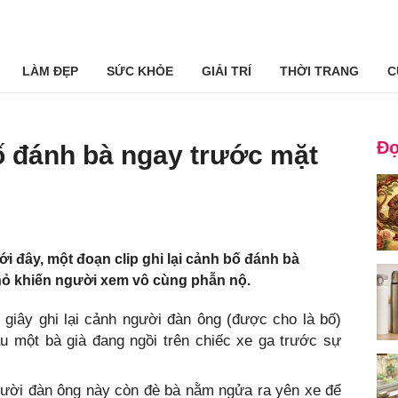
LÀM ĐẸP
SỨC KHỎE
GIẢI TRÍ
THỜI TRANG
C
Đọ
ố đánh bà ngay trước mặt
i đây, một đoạn clip ghi lại cảnh bố đánh bà
hỏ khiến người xem vô cùng phẫn nộ.
 giây ghi lại cảnh người đàn ông (được cho là bố)
ầu một bà già đang ngồi trên chiếc xe ga trước sự
người đàn ông này còn đè bà nằm ngửa ra yên xe để