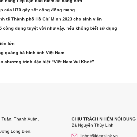
h hàng tiếp cận bảo hiểm dễ dàng hơn
 lớp của U70 gây sốt cộng đồng mạng
nh tế Thành phố Hồ Chí Minh 2023 cho sinh viên
 5 công dụng tuyệt vời như vậy, nếu không biết sử dụng
iển lớn
ảng quảng bá hình ảnh Việt Nam
n chương trình đặc biệt “Việt Nam Vui Khoẻ”
n Tuân, Thanh Xuân,
CHỊU TRÁCH NHIỆM NỘI DUNG
Bà Nguyễn Thùy Linh
ường Long Biên,
linhnt@ideaslink.vn