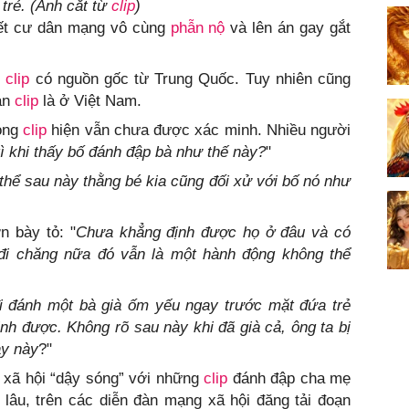
trẻ. (Ảnh cắt từ
clip
)
hết cư dân mạng vô cùng
phẫn nộ
và lên án gay gắt
h
clip
có nguồn gốc từ Trung Quốc. Tuy nhiên cũng
ạn
clip
là ở Việt Nam.
rong
clip
hiện vẫn chưa được xác minh. Nhiều người
ì khi thấy bố đánh đập bà như thế này?
"
thể sau này thằng bé kia cũng đối xử với bố nó như
n bày tỏ: "
Chưa khẳng định được họ ở đâu và có
đi chăng nữa đó vẫn là một hành động không thể
i đánh một bà già ốm yếu ngay trước mặt đứa trẻ
inh được. Không rõ sau này khi đã già cả, ông ta bị
ày này
?"
g xã hội “dậy sóng” với những
clip
đánh đập cha mẹ
lâu, trên các diễn đàn mạng xã hội đăng tải đoạn