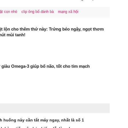
ặt con nhỏ
clip ông bố đánh bà
mạng xã hội
ịt lộn cho thêm thứ này: Trứng béo ngậy, ngọt thơm
út mùi tanh!
ây giàu Omega-3 giúp bổ não, tốt cho tim mạch
nh huống này cần tắt máy ngay, nhất là số 1