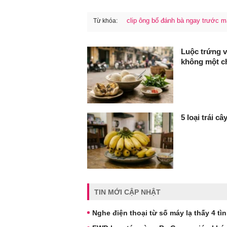
clip ông bố đánh bà ngay trước m
Từ khóa:
FaceBook
Luộc trứng v
không một ch
5 loại trái c
TIN MỚI CẬP NHẬT
Nghe điện thoại từ số máy lạ thấy 4 tì