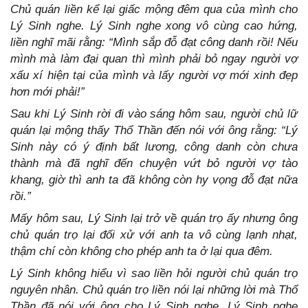
Chủ quán liền kể lại giấc mộng đêm qua của mình cho
Lý Sinh nghe. Lý Sinh nghe xong vô cùng cao hứng,
liền nghĩ mãi rằng: “Mình sắp đỗ đạt công danh rồi! Nếu
mình mà làm đại quan thì mình phải bỏ ngay người vợ
xấu xí hiện tại của mình và lấy người vợ mới xinh đẹp
hơn mới phải!”
Sau khi Lý Sinh rời đi vào sáng hôm sau, người chủ lữ
quán lại mộng thấy Thổ Thần đến nói với ông rằng: “Lý
Sinh này có ý định bất lương, công danh còn chưa
thành mà đã nghĩ đến chuyện vứt bỏ người vợ tào
khang, giờ thì anh ta đã không còn hy vọng đỗ đạt nữa
rồi.”
Mấy hôm sau, Lý Sinh lại trở về quán trọ ấy nhưng ông
chủ quán trọ lại đối xử với anh ta vô cùng lạnh nhạt,
thậm chí còn không cho phép anh ta ở lại qua đêm.
Lý Sinh không hiểu vì sao liền hỏi người chủ quán trọ
nguyên nhân. Chủ quán trọ liền nói lại những lời mà Thổ
Thần đã nói với ông cho Lý Sinh nghe. Lý Sinh nghe