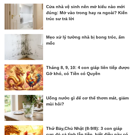
Cửa nhà vệ sinh nên mở kiểu nào mới
đúng: Mở vào trong hay ra ngoài? Kiến
trúc sư trả lời
Mẹo xử lý tường nhà bị bong tróc, ẩm
mốc
Tháng 8, 9, 10: 4 con giáp liên tiếp được
Gỡ khó, có Tiền có Quyền
Uống nước gì để cơ thể thơm mát, giảm
mùi hôi?
Thứ Bảy,Chủ Nhật (8-9/8): 3 con giáp
cực đỏ cả tình lẫn tiền, biết điều này có