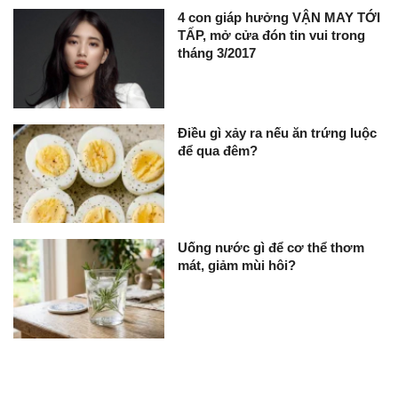
4 con giáp hưởng VẬN MAY TỚI
TẤP, mở cửa đón tin vui trong
tháng 3/2017
Điều gì xảy ra nếu ăn trứng luộc
để qua đêm?
Uống nước gì để cơ thể thơm
mát, giảm mùi hôi?