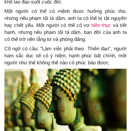
khổ lao đao suốt cuộc đời.
Một người có thể có mệnh được hưởng phúc thọ,
nhưng nếu phạm tội tà dâm, anh ta có thể bị tật nguyền
hay chết yểu. Một người có thể có vợ
hiền thục
và tiết
hạnh, nhưng nếu phạm tội tà dâm, bạn đời của anh ta
có thể trở nên lẳng lơ và phóng đãng.
Cổ ngữ có câu: "Làm việc phải theo Thiên đạo", người
ham sắc dục sẽ có ý niệm, hạnh phúc bất chính, một
người như thế không thể nào có phúc báo được.