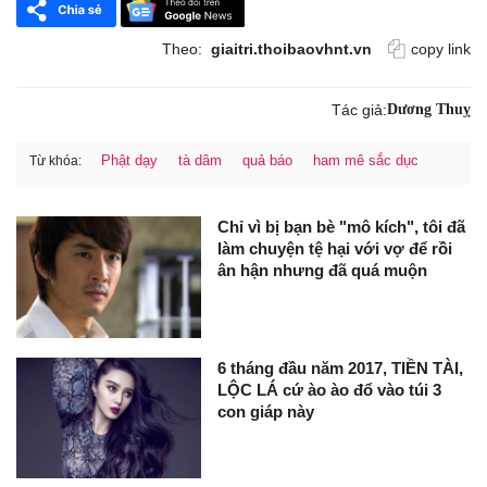
Theo:
giaitri.thoibaovhnt.vn
copy link
Tác giả:
Dương Thuỵ
Phật dạy
tà dâm
quả báo
ham mê sắc dục
Từ khóa:
Chỉ vì bị bạn bè "mô kích", tôi đã
làm chuyện tệ hại với vợ để rồi
ân hận nhưng đã quá muộn
6 tháng đầu năm 2017, TIỀN TÀI,
LỘC LÁ cứ ào ào đổ vào túi 3
con giáp này