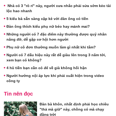
Nhà có 3 "rò rỉ" này, người xưa nhắc phải sửa sớm kẻo tài
lộc hao nhanh
5 kiểu bà sẵn sàng cặp kè với đàn ông có tiền
Đàn ông thích kiểu phụ nữ béo hay mảnh mai?
Những người có 7 đặc điểm này thường được quý nhân
nâng đỡ, dễ gặp cơ hội hơn người
Phụ nữ cô đơn thường muốn làm gì nhất khi tắm?
Người có 7 dấu hiệu này rất dễ giàu lên trong 3 năm tới,
xem bạn có không?
4 hũ tiền bạn cần có để về già không hối hận
Người hướng nội áp lực khi phải xuất hiện trong video
công ty
Tin nên đọc
Đàn bà khôn, nhất định phải học chiêu
"thả mà giữ" này, chồng có mà chạy
đằng trời