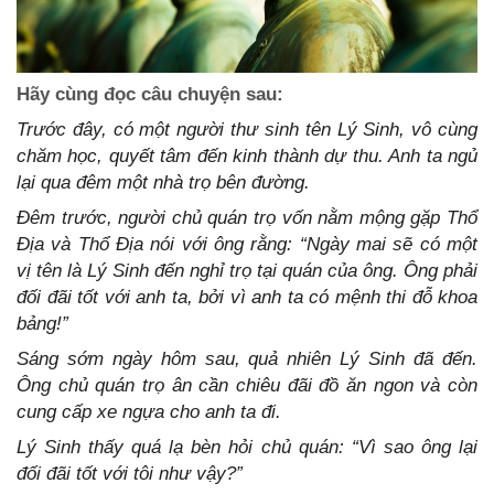
Hãy cùng đọc câu chuyện sau:
Trước đây, có một người thư sinh tên Lý Sinh, vô cùng
chăm học, quyết tâm đến kinh thành dự thu. Anh ta ngủ
lại qua đêm một nhà trọ bên đường.
Đêm trước, người chủ quán trọ vốn nằm mộng gặp Thổ
Địa và Thổ Địa nói với ông rằng: “Ngày mai sẽ có một
vị tên là Lý Sinh đến nghỉ trọ tại quán của ông. Ông phải
đối đãi tốt với anh ta, bởi vì anh ta có mệnh thi đỗ khoa
bảng!”
Sáng sớm ngày hôm sau, quả nhiên Lý Sinh đã đến.
Ông chủ quán trọ ân cần chiêu đãi đồ ăn ngon và còn
cung cấp xe ngựa cho anh ta đi.
Lý Sinh thấy quá lạ bèn hỏi chủ quán: “Vì sao ông lại
đối đãi tốt với tôi như vậy?”