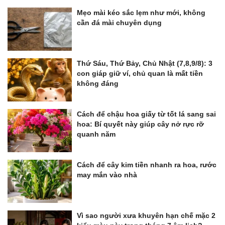
Mẹo mài kéo sắc lẹm như mới, không
cần đá mài chuyên dụng
Thứ Sáu, Thứ Bảy, Chủ Nhật (7,8,9/8): 3
con giáp giữ ví, chủ quan là mất tiền
không đáng
Cách để chậu hoa giấy từ tốt lá sang sai
hoa: Bí quyết này giúp cây nở rực rỡ
quanh năm
Cách để cây kim tiền nhanh ra hoa, rước
may mắn vào nhà
Vì sao người xưa khuyên hạn chế mặc 2