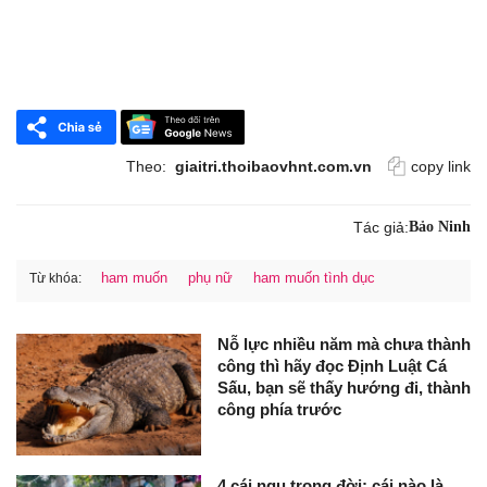
Theo:
giaitri.thoibaovhnt.com.vn
copy link
Tác giả:
Bảo Ninh
ham muốn
phụ nữ
ham muốn tình dục
Từ khóa:
Nỗ lực nhiều năm mà chưa thành
công thì hãy đọc Định Luật Cá
Sấu, bạn sẽ thấy hướng đi, thành
công phía trước
4 cái ngu trong đời: cái nào là