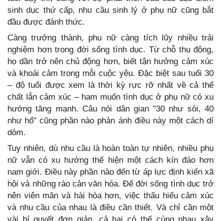
sinh dục thứ cấp, nhu cầu sinh lý ở phụ nữ cũng bắt
đầu được đánh thức.
Càng trưởng thành, phụ nữ càng tích lũy nhiều trải
nghiệm hơn trong đời sống tình dục. Từ chỗ thụ động,
họ dần trở nên chủ động hơn, biết tận hưởng cảm xúc
và khoái cảm trong mỗi cuộc yêu. Đặc biệt sau tuổi 30
– độ tuổi được xem là thời kỳ rực rỡ nhất về cả thể
chất lẫn cảm xúc – ham muốn tình dục ở phụ nữ có xu
hướng tăng mạnh. Câu nói dân gian "30 như sói, 40
như hổ" cũng phần nào phản ánh điều này một cách dí
dỏm.
Tuy nhiên, dù nhu cầu là hoàn toàn tự nhiên, nhiều phụ
nữ vẫn có xu hướng thể hiện một cách kín đáo hơn
nam giới. Điều này phần nào đến từ áp lực định kiến xã
hội và những rào cản văn hóa. Để đời sống tình dục trở
nên viên mãn và hài hòa hơn, việc thấu hiểu cảm xúc
và nhu cầu của nhau là điều cần thiết. Và chỉ cần một
vài bí quyết đơn giản, cả hai có thể cùng nhau xây