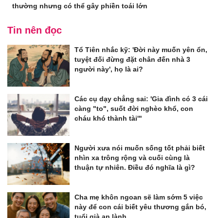
thường nhưng có thể gây phiền toái lớn
Tin nên đọc
Tổ Tiên nhắc kỹ: 'Đời này muốn yên ổn,
tuyệt đối đừng đặt chân đến nhà 3
người này', họ là ai?
Các cụ dạy chẳng sai: 'Gia đình có 3 cái
càng "to", suốt đời nghèo khổ, con
cháu khó thành tài'"
Người xưa nói muốn sống tốt phải biết
nhìn xa trông rộng và cuối cùng là
thuận tự nhiên. Điều đó nghĩa là gì?
Cha mẹ khôn ngoan sẽ làm sớm 5 việc
này để con cái biết yêu thương gắn bó,
tuổi già an lành