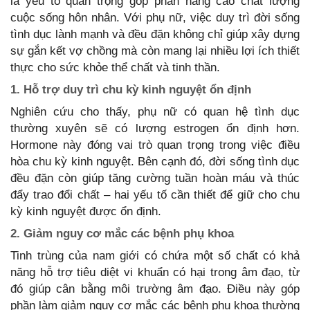
là yếu tố quan trọng góp phần nâng cao chất lượng
cuộc sống hôn nhân. Với phụ nữ, việc duy trì đời sống
tình dục lành mạnh và đều đặn không chỉ giúp xây dựng
sự gắn kết vợ chồng mà còn mang lại nhiều lợi ích thiết
thực cho sức khỏe thể chất và tinh thần.
1. Hỗ trợ duy trì chu kỳ kinh nguyệt ổn định
Nghiên cứu cho thấy, phụ nữ có quan hệ tình dục
thường xuyên sẽ có lượng estrogen ổn định hơn.
Hormone này đóng vai trò quan trọng trong việc điều
hòa chu kỳ kinh nguyệt. Bên cạnh đó, đời sống tình dục
đều đặn còn giúp tăng cường tuần hoàn máu và thúc
đẩy trao đổi chất – hai yếu tố cần thiết để giữ cho chu
kỳ kinh nguyệt được ổn định.
2. Giảm nguy cơ mắc các bệnh phụ khoa
Tinh trùng của nam giới có chứa một số chất có khả
năng hỗ trợ tiêu diệt vi khuẩn có hại trong âm đạo, từ
đó giúp cân bằng môi trường âm đạo. Điều này góp
phần làm giảm nguy cơ mắc các bệnh phụ khoa thường