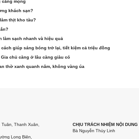
g căng mọng
ường khách sạn?
 làm thịt kho tàu?
gắn?
ch làm sạch nhanh và hiệu quả
cách giúp sáng bóng trở lại, tiết kiệm cả triệu đồng
 Gia chủ càng ở lâu càng giàu có
 ban thờ xanh quanh năm, không vàng úa
n Tuân, Thanh Xuân,
CHỊU TRÁCH NHIỆM NỘI DUNG
Bà Nguyễn Thùy Linh
ường Long Biên,