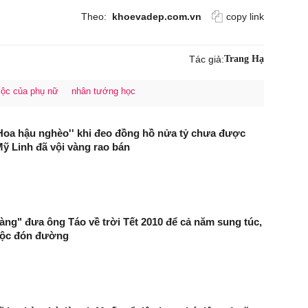
Theo:
khoevadep.com.vn
copy link
Tác giả:
Trang Hạ
i lộc của phụ nữ
nhân tướng học
Hoa hậu nghèo'' khi đeo đồng hồ nửa tỷ chưa được
Mỹ Linh đã vội vàng rao bán
 vàng" đưa ông Táo về trời Tết 2010 để cả năm sung túc,
 lộc đón đường