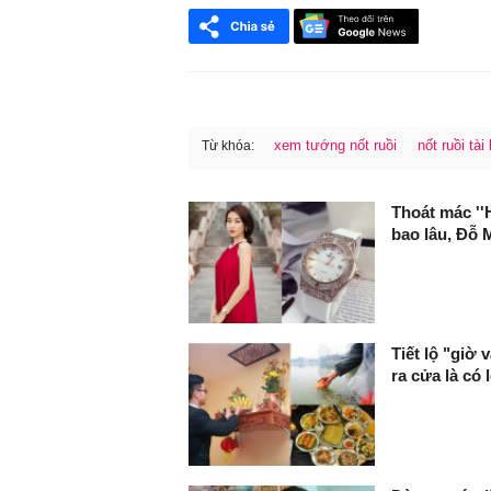
xem tướng nốt ruồi
nốt ruồi tà
Từ khóa:
FaceBook
Thoát mác ''
bao lâu, Đỗ 
Tiết lộ "giờ
ra cửa là có