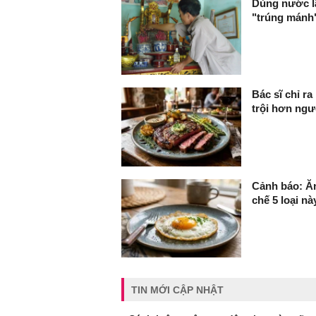
Dùng nước lã
"trúng mánh"
Bác sĩ chỉ ra
trội hơn ngư
Cảnh báo: Ăn
chế 5 loại nà
TIN MỚI CẬP NHẬT