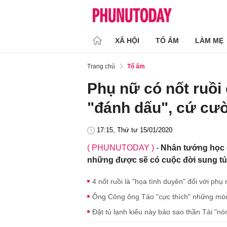
XÃ HỘI
TỔ ẤM
LÀM MẸ
Trang chủ
Tổ ấm
Phụ nữ có nốt ruồi 
"đánh dấu", cứ cười 
17:15, Thứ tư 15/01/2020
( PHUNUTODAY )
-
Nhân tướng học có
những được sẽ có cuộc đời sung tú
4 nốt ruồi là "họa tình duyên" đối với phụ
Ông Công ông Táo "cực thích" những món 
Đặt tủ lạnh kiểu này bảo sao thần Tài "n