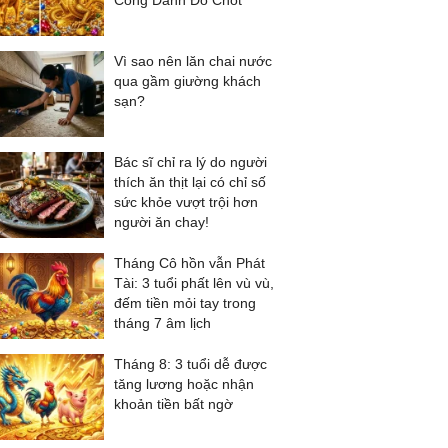
Công Danh Đỏ Chót
Vì sao nên lăn chai nước
qua gầm giường khách
sạn?
Bác sĩ chỉ ra lý do người
thích ăn thịt lại có chỉ số
sức khỏe vượt trội hơn
người ăn chay!
Tháng Cô hồn vẫn Phát
Tài: 3 tuổi phất lên vù vù,
đếm tiền mỏi tay trong
tháng 7 âm lịch
Tháng 8: 3 tuổi dễ được
tăng lương hoặc nhận
khoản tiền bất ngờ