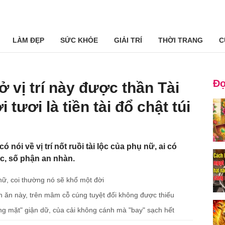
LÀM ĐẸP
SỨC KHỎE
GIẢI TRÍ
THỜI TRANG
C
Đọ
ở vị trí này được thần Tài
tươi là tiền tài đổ chật túi
 nói về vị trí nốt ruồi tài lộc của phụ nữ, ai có
c, số phận an nhàn.
 nữ, coi thường nó sẽ khổ một đời
ăn này, trên mâm cỗ cúng tuyệt đối không được thiếu
óng mặt" giận dữ, của cải không cánh mà "bay" sạch hết