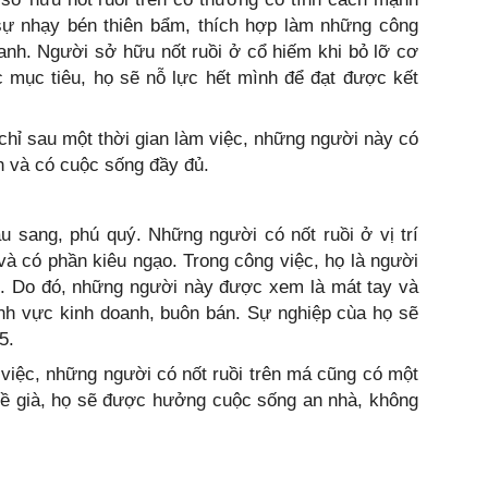
sự nhạy bén thiên bẩm, thích hợp làm những công
doanh. Người sở hữu nốt ruồi ở cổ hiếm khi bỏ lỡ cơ
c mục tiêu, họ sẽ nỗ lực hết mình để đạt được kết
hỉ sau một thời gian làm việc, những người này có
nh và có cuộc sống đầy đủ.
àu sang, phú quý. Những người có nốt ruồi ở vị trí
à có phần kiêu ngạo. Trong công việc, họ là người
ời. Do đó, những người này được xem là mát tay và
ĩnh vực kinh doanh, buôn bán. Sự nghiệp cùa họ sẽ
5.
việc, những người có nốt ruồi trên má cũng có một
 về già, họ sẽ được hưởng cuộc sống an nhà, không