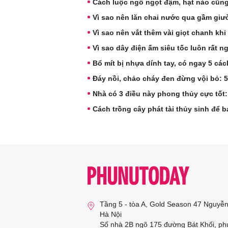
Cách luộc ngô ngọt đậm, hạt nào cũn
Vì sao nên lăn chai nước qua gầm gi
Vì sao nên vắt thêm vài giọt chanh khi
Vì sao dây điện ấm siêu tốc luôn rất n
Bổ mít bị nhựa dính tay, có ngay 5 cá
Đáy nồi, chảo cháy đen đừng vội bỏ: 5 
Nhà có 3 điều này phong thủy cực tốt:
Cách trồng cây phát tài thủy sinh để
Tầng 5 - tòa A, Gold Season 47 Nguyễ
Hà Nội
Số nhà 2B ngõ 175 đường Bát Khối, ph