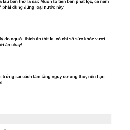
 lau bàn thờ là sai: Muốn tổ tiên ban phát lộc, cả năm
 phải dùng đúng loại nước này
 lý do người thích ăn thịt lại có chỉ số sức khỏe vượt
ời ăn chay!
 trứng sai cách làm tăng nguy cơ ung thư, nên hạn
y!