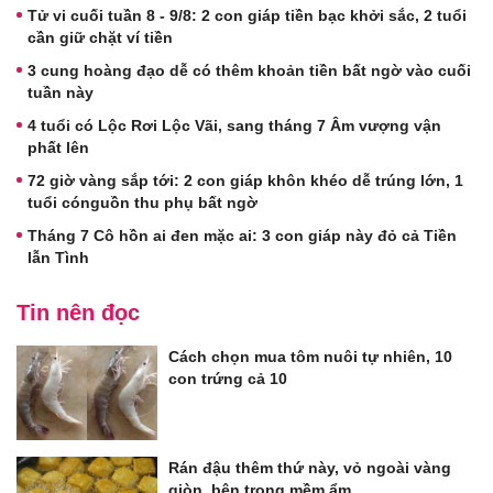
Tử vi cuối tuần 8 - 9/8: 2 con giáp tiền bạc khởi sắc, 2 tuổi
cần giữ chặt ví tiền
3 cung hoàng đạo dễ có thêm khoản tiền bất ngờ vào cuối
tuần này
4 tuổi có Lộc Rơi Lộc Vãi, sang tháng 7 Âm vượng vận
phất lên
72 giờ vàng sắp tới: 2 con giáp khôn khéo dễ trúng lớn, 1
tuổi cónguồn thu phụ bất ngờ
Tháng 7 Cô hồn ai đen mặc ai: 3 con giáp này đỏ cả Tiền
lẫn Tình
Tin nên đọc
Cách chọn mua tôm nuôi tự nhiên, 10
con trứng cả 10
Rán đậu thêm thứ này, vỏ ngoài vàng
giòn, bên trong mềm ẩm