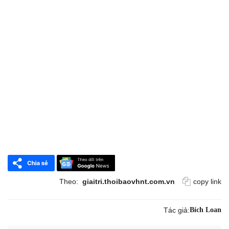
Theo:
giaitri.thoibaovhnt.com.vn
copy link
Tác giả:
Bích Loan