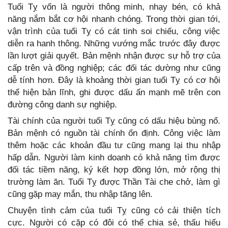
Tuổi Tỵ vốn là người thông minh, nhạy bén, có khả
năng nắm bắt cơ hội nhanh chóng. Trong thời gian tới,
vận trình của tuổi Tỵ có cát tinh soi chiếu, công việc
diễn ra hanh thông. Những vướng mắc trước đây được
lần lượt giải quyết. Bản mệnh nhận được sự hỗ trợ của
cấp trên và đồng nghiệp; các đối tác dường như cũng
dễ tính hơn. Đây là khoảng thời gian tuổi Tỵ có cơ hội
thể hiện bản lĩnh, ghi được dấu ấn mạnh mẽ trên con
đường công danh sự nghiệp.
Tài chính của người tuổi Tỵ cũng có dấu hiệu bùng nổ.
Bản mệnh có nguồn tài chính ổn định. Công việc làm
thêm hoặc các khoản đầu tư cũng mang lại thu nhập
hấp dẫn. Người làm kinh doanh có khả năng tìm được
đối tác tiềm năng, ký kết hợp đồng lớn, mở rộng thị
trường làm ăn. Tuổi Tỵ được Thần Tài che chở, làm gì
cũng gặp may mắn, thu nhập tăng lên.
Chuyện tình cảm của tuổi Tỵ cũng có cải thiện tích
cực. Người có cặp có đôi có thể chia sẻ, thấu hiểu