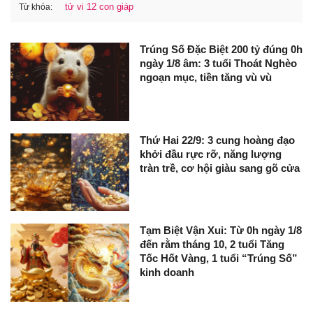
tử vi 12 con giáp
Từ khóa:
Trúng Số Đặc Biệt 200 tỷ đúng 0h
ngày 1/8 âm: 3 tuổi Thoát Nghèo
ngoạn mục, tiền tăng vù vù
Thứ Hai 22/9: 3 cung hoàng đạo
khởi đầu rực rỡ, năng lượng
tràn trề, cơ hội giàu sang gõ cửa
Tạm Biệt Vận Xui: Từ 0h ngày 1/8
đến rằm tháng 10, 2 tuổi Tăng
Tốc Hốt Vàng, 1 tuổi “Trúng Số”
kinh doanh