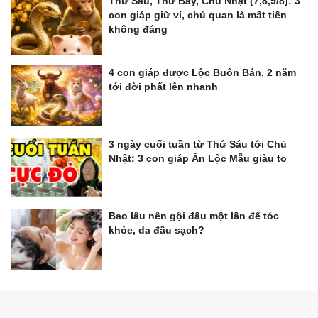
Thứ Sáu, Thứ Bảy, Chủ Nhật (7,8,9/8): 3
con giáp giữ ví, chủ quan là mất tiền
không đáng
4 con giáp được Lộc Buôn Bán, 2 năm
tới đời phất lên nhanh
3 ngày cuối tuần từ Thứ Sáu tới Chủ
Nhật: 3 con giáp Ăn Lộc Mẫu giàu to
Bao lâu nên gội đầu một lần để tóc
khỏe, da đầu sạch?