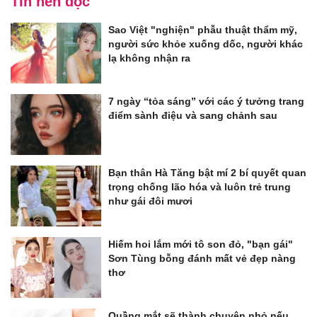
Tin nên đọc
Sao Việt "nghiện" phẫu thuật thẩm mỹ,
người sức khỏe xuống dốc, người khác
lạ không nhận ra
7 ngày “tỏa sáng” với các ý tưởng trang
điểm sành điệu và sang chảnh sau
Bạn thân Hà Tăng bật mí 2 bí quyết quan
trọng chống lão hóa và luôn trẻ trung
như gái đôi mươi
Hiếm hoi lắm mới tô son đỏ, "bạn gái"
Sơn Tùng bỗng đánh mất vẻ đẹp nàng
thơ
Quầng mắt sẽ thành chuyện nhỏ nếu