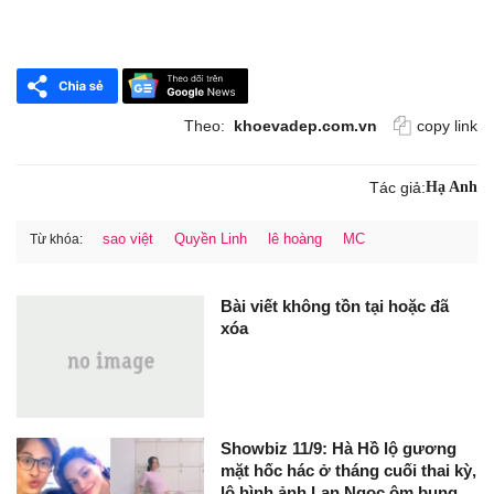
Theo:
khoevadep.com.vn
copy link
Tác giả:
Hạ Anh
sao việt
Quyền Linh
lê hoàng
MC
Từ khóa:
Bài viết không tồn tại hoặc đã
xóa
Showbiz 11/9: Hà Hồ lộ gương
mặt hốc hác ở tháng cuối thai kỳ,
lộ hình ảnh Lan Ngọc ôm bụng