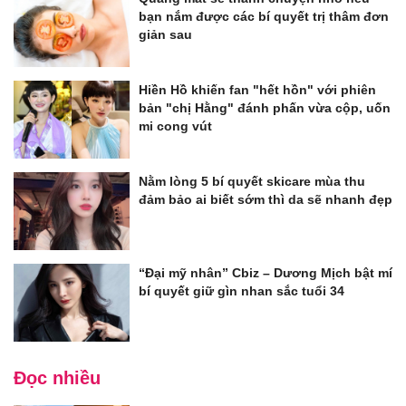
bạn nắm được các bí quyết trị thâm đơn
giản sau
Hiền Hồ khiến fan "hết hồn" với phiên
bản "chị Hằng" đánh phấn vừa cộp, uốn
mi cong vút
Nằm lòng 5 bí quyết skicare mùa thu
đảm bảo ai biết sớm thì da sẽ nhanh đẹp
“Đại mỹ nhân” Cbiz – Dương Mịch bật mí
bí quyết giữ gìn nhan sắc tuổi 34
Đọc nhiều