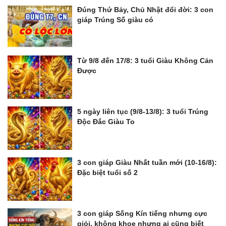
Đúng Thứ Bảy, Chủ Nhật đổi đời: 3 con
giáp Trúng Số giàu có
Từ 9/8 đến 17/8: 3 tuổi Giàu Không Cản
Được
5 ngày liên tục (9/8-13/8): 3 tuổi Trúng
Độc Đắc Giàu To
3 con giáp Giàu Nhất tuần mới (10-16/8):
Đặc biệt tuổi số 2
3 con giáp Sống Kín tiếng nhưng cực
giỏi, không khoe nhưng ai cũng biết