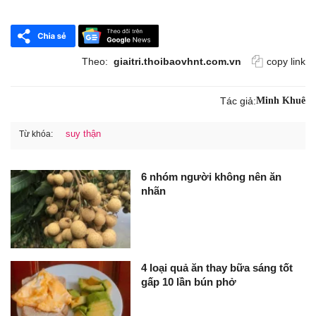
Theo:
giaitri.thoibaovhnt.com.vn
copy link
Tác giả:
Minh Khuê
suy thận
Từ khóa:
6 nhóm người không nên ăn
nhãn
4 loại quả ăn thay bữa sáng tốt
gấp 10 lần bún phở