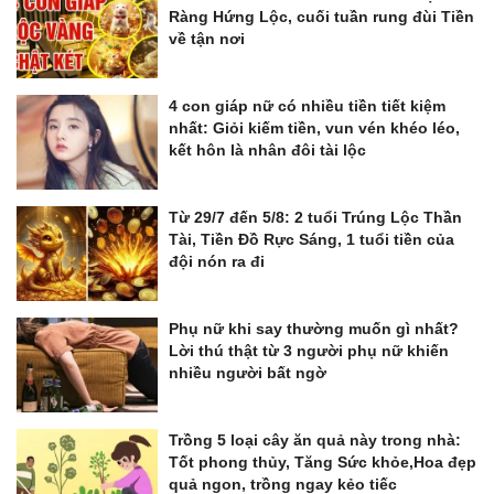
Ràng Hứng Lộc, cuối tuần rung đùi Tiền
về tận nơi
4 con giáp nữ có nhiều tiền tiết kiệm
nhất: Giỏi kiếm tiền, vun vén khéo léo,
kết hôn là nhân đôi tài lộc
Từ 29/7 đến 5/8: 2 tuổi Trúng Lộc Thần
Tài, Tiền Đồ Rực Sáng, 1 tuổi tiền của
đội nón ra đi
Phụ nữ khi say thường muốn gì nhất?
Lời thú thật từ 3 người phụ nữ khiến
nhiều người bất ngờ
Trồng 5 loại cây ăn quả này trong nhà:
Tốt phong thủy, Tăng Sức khỏe,Hoa đẹp
quả ngon, trồng ngay kẻo tiếc