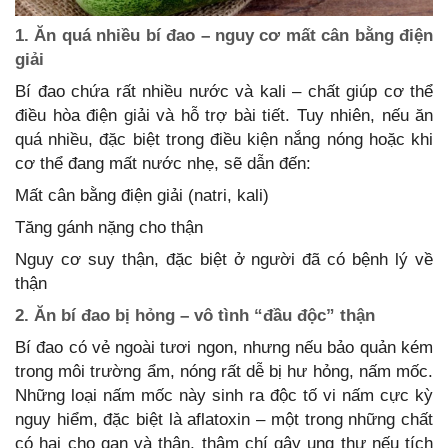
1. Ăn quá nhiều bí đao – nguy cơ mất cân bằng điện
giải
Bí đao chứa rất nhiều nước và kali – chất giúp cơ thể
điều hòa điện giải và hỗ trợ bài tiết. Tuy nhiên, nếu ăn
quá nhiều, đặc biệt trong điều kiện nắng nóng hoặc khi
cơ thể đang mất nước nhẹ, sẽ dẫn đến:
Mất cân bằng điện giải (natri, kali)
Tăng gánh nặng cho thận
Nguy cơ suy thận, đặc biệt ở người đã có bệnh lý về
thận
2. Ăn bí đao bị hỏng – vô tình “đầu độc” thận
Bí đao có vẻ ngoài tươi ngon, nhưng nếu bảo quản kém
trong môi trường ẩm, nóng rất dễ bị hư hỏng, nấm mốc.
Những loại nấm mốc này sinh ra độc tố vi nấm cực kỳ
nguy hiểm, đặc biệt là aflatoxin – một trong những chất
có hại cho gan và thận, thậm chí gây ung thư nếu tích