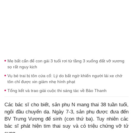
Mẹ bất cẩn để con gái 3 tuổi rơi từ tầng 3 xuống đất vỡ xương
sọ rất nguy kịch
Vụ bé trai bị tôn cứa cổ: Lý do bất ngờ khiến người lái xe chở
tôn chỉ được xin giảm nhẹ hình phạt
Tổng kết và trao giải cuộc thi sáng tác về Bảo Thanh
Các bác sĩ cho biết, sản phụ N mang thai 38 tuần tuổi,
ngôi đầu chuyển dạ. Ngày 7-3, sản phụ được đưa đến
BV Trưng Vương để sinh (con thứ ba). Tuy nhiên các
bác sĩ phát hiện tim thai suy và có triệu chứng vỡ tử