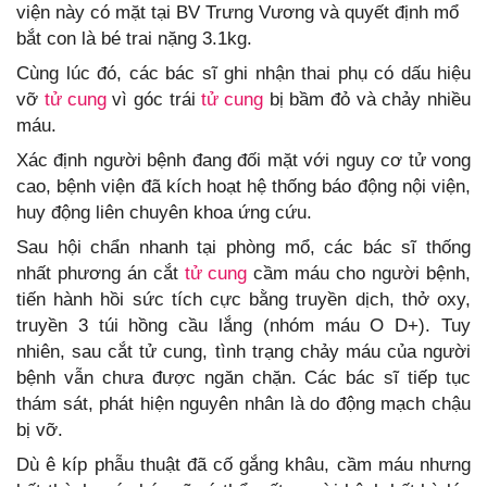
viện này có mặt tại BV Trưng Vương và quyết định mổ
bắt con là bé trai nặng 3.1kg.
Cùng lúc đó, các bác sĩ ghi nhận thai phụ có dấu hiệu
vỡ
tử cung
vì góc trái
tử cung
bị bầm đỏ và chảy nhiều
máu.
Xác định người bệnh đang đối mặt với nguy cơ tử vong
cao, bệnh viện đã kích hoạt hệ thống báo động nội viện,
huy động liên chuyên khoa ứng cứu.
Sau hội chẩn nhanh tại phòng mổ, các bác sĩ thống
nhất phương án cắt
tử cung
cầm máu cho người bệnh,
tiến hành hồi sức tích cực bằng truyền dịch, thở oxy,
truyền 3 túi hồng cầu lắng (nhóm máu O D+). Tuy
nhiên, sau cắt tử cung, tình trạng chảy máu của người
bệnh vẫn chưa được ngăn chặn. Các bác sĩ tiếp tục
thám sát, phát hiện nguyên nhân là do động mạch chậu
bị vỡ.
Dù ê kíp phẫu thuật đã cố gắng khâu, cầm máu nhưng