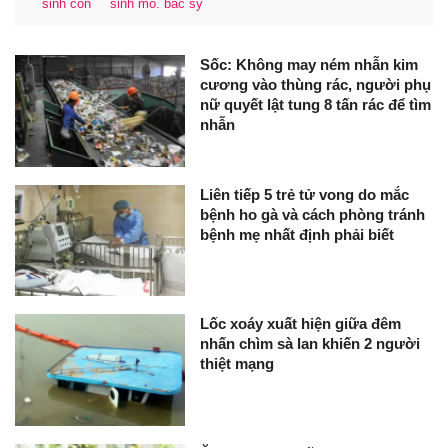
sinh con
sinh mổ. bác sỹ
Sốc: Không may ném nhẫn kim
cương vào thùng rác, người phụ
nữ quyết lật tung 8 tấn rác để tìm
nhẫn
Liên tiếp 5 trẻ tử vong do mắc
bệnh ho gà và cách phòng tránh
bệnh mẹ nhất định phải biết
Lốc xoáy xuất hiện giữa đêm
nhấn chìm sà lan khiến 2 người
thiệt mạng