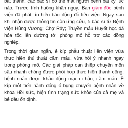
bất thành, các bác sĩ có thể mất người bệnh bất kỳ lúc
nào. Trước tình huống khẩn nguy, Ban
giám đốc
bệnh
viện đã phát tín hiệu báo động đỏ liên viện. Ngay sau
khi nhận được thông tin cần ứng cứu, 5 bác sĩ từ Bệnh
viện Hùng Vương; Chợ Rẫy; Truyền máu Huyết học đã
hỏa tốc lên đường tới phòng mổ hỗ trợ các đồng
nghiệp.
Trong thời gian ngắn, ê kíp phẫu thuật liên viện vừa
thực hiện thủ thuật cầm máu, vừa hội ý nhanh ngay
trong phòng mổ. Các giải pháp can thiệp chuyên môn
sâu nhanh chóng được phối hợp thực hiện thành công,
bệnh nhân được khâu động mạch chậu, cầm máu. Ê
kíp môt tiến hành đóng ổ bụng chuyển bệnh nhân về
khoa Hồi sức, hiện tình trạng sức khỏe của cả mẹ và
bé đều ổn định.