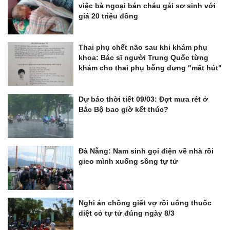
việc bà ngoại bán cháu gái sơ sinh với
giá 20 triệu đồng
Thai phụ chết não sau khi khám phụ
khoa: Bác sĩ người Trung Quốc từng
khám cho thai phụ bỗng dưng "mất hút"
Dự báo thời tiết 09/03: Đợt mưa rét ở
Bắc Bộ bao giờ kết thúc?
Đà Nẵng: Nam sinh gọi điện về nhà rồi
gieo mình xuống sông tự tử
Nghi án chồng giết vợ rồi uống thuốc
diệt cỏ tự tử đúng ngày 8/3