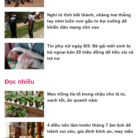
Nghi tỏ tình bất thành, chàng trai thẳng
tay ném luôn con gấu to bự xuống đê
khiến dân mạng xôn xao
Tin phụ nữ ngày 8/3: Bé gái mới sinh bị
bà ngoại bán 20 triệu đồng để tiêu xài và
trả nợ
Đọc nhiều
Mẹo trồng tía tô trong chậu cho lá to,
xanh tốt, ăn quanh năm
4 điều nên làm trước tháng 7 âm lịch để
tránh xui xẻo, gia đình bình an, may mắn