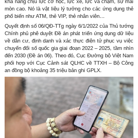
khả năng chịu lực cơ học, lực xé, lực va chạm, sự mài
mòn cao. Nó là vật liệu lý tưởng cho các ứng dụng thẻ
phổ biến như ATM, thẻ VIP, thẻ nhân viên…
Quyết định số 06/QĐ-TTg ngày 6/1/2022 của Thủ tướng
Chính phủ phê duyệt Đề án phát triển ứng dụng dữ liệu
về dân cư, định danh và xác thực điện tử phục vụ việc
chuyển đổi số quốc gia giai đoạn 2022 – 2025, tầm nhìn
đến 2030 (Đề án 06). Theo đó, Cục Đường bộ Việt Nam
phối hợp với Cục Cảnh sát QLHC về TTXH – Bộ Công
an đồng bộ khoảng 35 triệu bản ghi GPLX.