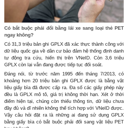
Có bắt buộc phải đổi bằng lái xe sang loại thẻ PET
ngay không?
Có 31,3 triệu bản ghi GPLX đã xác thực thành công với
dữ liệu quốc gia về dân cư bảo đảm hệ thống định danh
tự động tra cứu, hiển thị trên VNeID. Còn 3,6 triệu
GPLX còn lại vẫn đang được tiếp tục đối soát.
Đáng nói, từ trước năm 1995 đến tháng 7/2013, có
khoảng hơn 20 triệu bản ghi GPLX được là bằng vật
liệu giấy bìa đã được cấp ra. Đa số các giấy phép này
đều là GPLX mô tô, giá trị không thời hạn. Xét ở thời
điểm hiện tại, chúng còn thiếu thông tin, dữ liệu chưa
đầy đủ và dĩ nhiên không thể tích hợp với VNeID được.
Vậy câu hỏi đặt ra là những ai đang sử dụng GPLX
bằng giấy bìa có bắt buộc phải đổi sang vật liệu PET