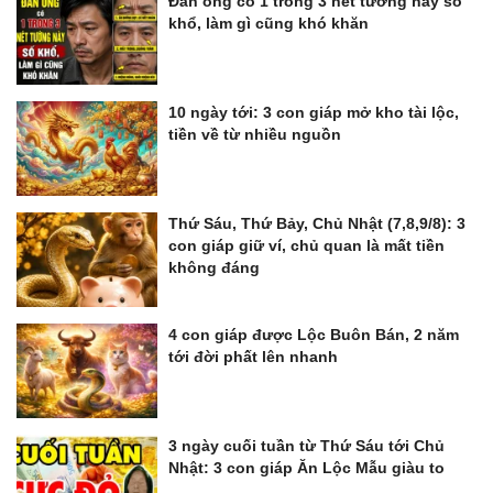
Đàn ông có 1 trong 3 nét tướng này số
khổ, làm gì cũng khó khăn
10 ngày tới: 3 con giáp mở kho tài lộc,
tiền về từ nhiều nguồn
Thứ Sáu, Thứ Bảy, Chủ Nhật (7,8,9/8): 3
con giáp giữ ví, chủ quan là mất tiền
không đáng
4 con giáp được Lộc Buôn Bán, 2 năm
tới đời phất lên nhanh
3 ngày cuối tuần từ Thứ Sáu tới Chủ
Nhật: 3 con giáp Ăn Lộc Mẫu giàu to