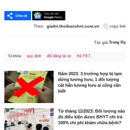
Theo:
giaitri.thoibaovhnt.com.vn
copy link
Tác giả:
Trang Hạ
quy định
đổi bẳng lái xe
thẻ PET
Từ khóa:
Năm 2023: 3 trường hợp bị tạm
dừng lương hưu, 1 đối tượng
cắt hẳn lương hưu ai cũng cần
biết
Từ tháng 11/2023: Đối tượng nào
đủ điều kiện được BHYT chi trả
100% chi phí khám chữa bệnh?