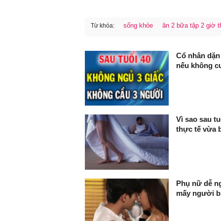
sống khỏe
ăn 2 bữa tập 2 giờ 
Từ khóa:
FaceBook
Cổ nhân dặn 
nếu không cu
Vì sao sau tu
thực tế vừa 
Phụ nữ dễ ngo
mấy người b