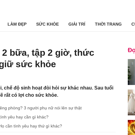
LÀM ĐẸP
SỨC KHỎE
GIẢI TRÍ
THỜI TRANG
C
Đọ
 2 bữa, tập 2 giờ, thức
 giữ sức khỏe
, chế độ sinh hoạt đòi hỏi sự khác nhau. Sau tuổi
ẽ rất có lợi cho sức khỏe.
iêng phòng? 3 người phụ nữ nói lên sự thật
tình yêu hay cần gì khác?
Họ cần tình yêu hay thứ gì khác?