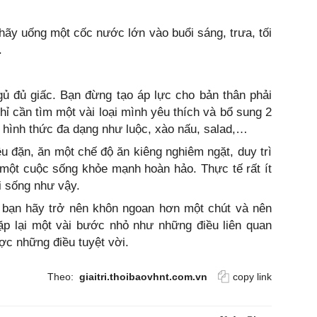
.
hãy uống một cốc nước lớn vào buổi sáng, trưa, tối
.
gủ đủ giấc. Bạn đừng tạo áp lực cho bản thân phải
chỉ cần tìm một vài loại mình yêu thích và bổ sung 2
c hình thức đa dạng như luộc, xào nấu, salad,…
ều đặn, ăn một chế độ ăn kiêng nghiêm ngặt, duy trì
i một cuộc sống khỏe mạnh hoàn hảo. Thực tế rất ít
i sống như vậy.
n bạn hãy trở nên khôn ngoan hơn một chút và nên
lặp lại một vài bước nhỏ như những điều liên quan
ợc những điều tuyệt vời.
Theo:
giaitri.thoibaovhnt.com.vn
copy link