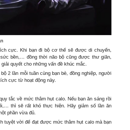
ần
ích cực. Khi bạn đi bộ cơ thể sẽ được di chuyển,
sức bền,… đồng thời não bộ cũng được thư giãn,
 giải quyết cho những vấn đề khúc mắc.
i bộ 2 lần mỗi tuần cùng bạn bè, đồng nghiệp, người
ích cực từ hoạt động này.
uy tắc về mức thâm hụt calo. Nếu bạn ăn sáng rồi
tối,… thì sẽ rất khó thực hiện. Hãy giảm số lần ăn
 một phần vừa đủ.
ch tuyệt vời để đạt được mức thâm hụt calo mà bạn