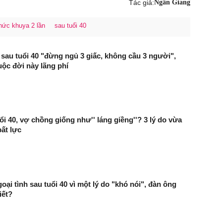
Tác giả:
Ngân Giang
thức khuya 2 lần
sau tuổi 40
sau tuổi 40 "đừng ngủ 3 giấc, không cầu 3 người",
ộc đời này lãng phí
ổi 40, vợ chồng giống như'' láng giềng''? 3 lý do vừa
bất lực
ại tình sau tuổi 40 vì một lý do "khó nói", đàn ông
iết?