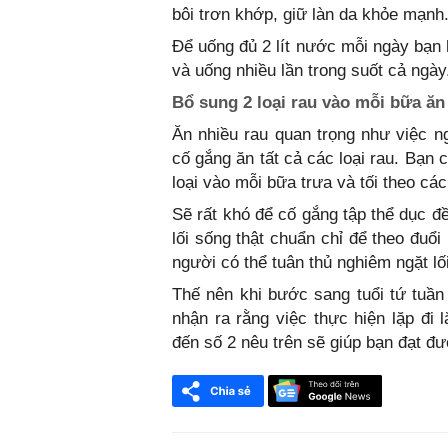
bôi trơn khớp, giữ làn da khỏe mạnh
Để uống đủ 2 lít nước mỗi ngày bạn 
và uống nhiều lần trong suốt cả ngày
Bổ sung 2 loại rau vào mỗi bữa ăn
Ăn nhiều rau quan trọng như việc n
cố gắng ăn tất cả các loại rau. Bạn 
loại vào mỗi bữa trưa và tối theo cá
Sẽ rất khó để cố gắng tập thể dục đ
lối sống thật chuẩn chỉ để theo đuổ
người có thể tuân thủ nghiêm ngặt lố
Thế nên khi bước sang tuổi tứ tuầ
nhận ra rằng việc thực hiện lặp đi 
đến số 2 nêu trên sẽ giúp bạn đạt đư