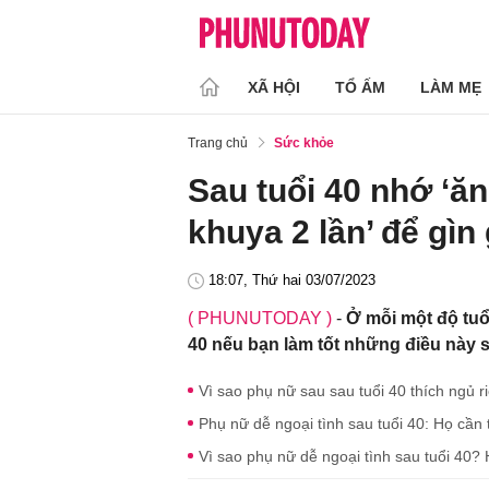
XÃ HỘI
TỔ ẤM
LÀM MẸ
Trang chủ
Sức khỏe
Sau tuổi 40 nhớ ‘ăn
khuya 2 lần’ để gìn
18:07, Thứ hai 03/07/2023
( PHUNUTODAY )
-
Ở mỗi một độ tuổi
40 nếu bạn làm tốt những điều này s
Vì sao phụ nữ sau sau tuổi 40 thích ngủ r
Phụ nữ dễ ngoại tình sau tuổi 40: Họ cần 
Vì sao phụ nữ dễ ngoại tình sau tuổi 40? 