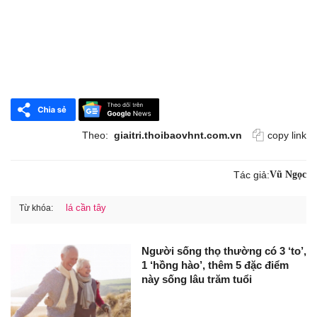
Theo:
giaitri.thoibaovhnt.com.vn
copy link
Tác giả:
Vũ Ngọc
lá cần tây
Từ khóa:
Người sống thọ thường có 3 ‘to’,
1 ‘hồng hào’, thêm 5 đặc điểm
này sống lâu trăm tuổi