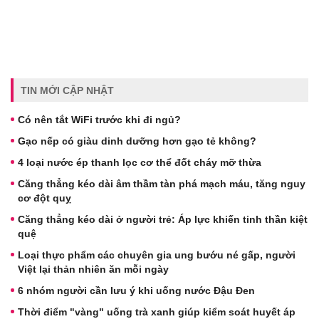
TIN MỚI CẬP NHẬT
Có nên tắt WiFi trước khi đi ngủ?
Gạo nếp có giàu dinh dưỡng hơn gạo tẻ không?
4 loại nước ép thanh lọc cơ thể đốt cháy mỡ thừa
Căng thẳng kéo dài âm thầm tàn phá mạch máu, tăng nguy
cơ đột quỵ
Căng thẳng kéo dài ở người trẻ: Áp lực khiến tinh thần kiệt
quệ
Loại thực phẩm các chuyên gia ung bướu né gấp, người
Việt lại thản nhiên ăn mỗi ngày
6 nhóm người cần lưu ý khi uống nước Đậu Đen
Thời điểm "vàng" uống trà xanh giúp kiểm soát huyết áp