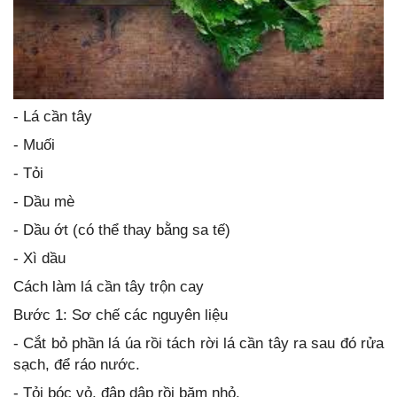
- Lá cần tây
- Muối
- Tỏi
- Dầu mè
- Dầu ớt (có thể thay bằng sa tế)
- Xì dầu
Cách làm lá cần tây trộn cay
Bước 1: Sơ chế các nguyên liệu
- Cắt bỏ phần lá úa rồi tách rời lá cần tây ra sau đó rửa
sạch, để ráo nước.
- Tỏi bóc vỏ, đập dập rồi băm nhỏ.