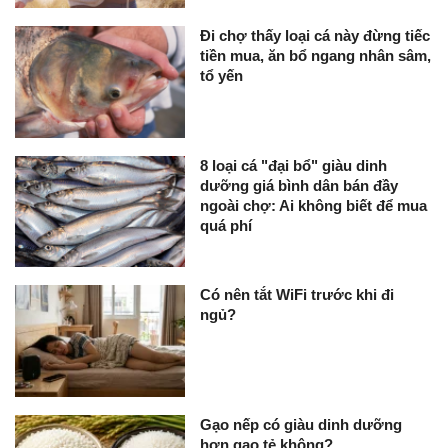
Đi chợ thấy loại cá này đừng tiếc
tiền mua, ăn bổ ngang nhân sâm,
tổ yến
8 loại cá "đại bổ" giàu dinh
dưỡng giá bình dân bán đầy
ngoài chợ: Ai không biết để mua
quá phí
Có nên tắt WiFi trước khi đi
ngủ?
Gạo nếp có giàu dinh dưỡng
hơn gạo tẻ không?