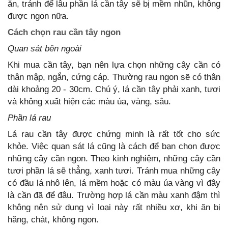
ăn, tránh để lâu phần lá cần tây sẽ bị mềm nhũn, không
được ngon nữa.
Cách chọn rau cần tây ngon
Quan sát bên ngoài
Khi mua cần tây, bạn nên lựa chọn những cây cần có
thân mập, ngắn, cứng cáp. Thường rau ngon sẽ có thân
dài khoảng 20 - 30cm. Chú ý, lá cần tây phải xanh, tươi
và không xuất hiện các màu úa, vàng, sâu.
Phần lá rau
Lá rau cần tây được chứng minh là rất tốt cho sức
khỏe. Việc quan sát lá cũng là cách để bạn chọn được
những cây cần ngon. Theo kinh nghiệm, những cây cần
tươi phần lá sẽ thẳng, xanh tươi. Tránh mua những cây
có đầu lá nhô lên, lá mềm hoặc có màu úa vàng vì đây
là cần đã để đâu. Trường hợp lá cần màu xanh đậm thì
không nên sử dụng vì loại này rất nhiều xơ, khi ăn bị
hăng, chát, không ngon.