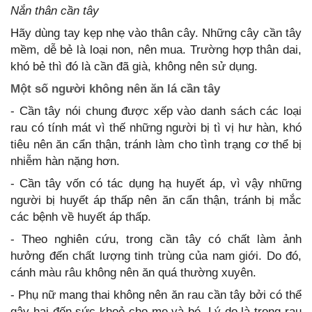
Nắn thân cần tây
Hãy dùng tay kẹp nhẹ vào thân cây. Những cây cần tây
mềm, dễ bẻ là loại non, nên mua. Trường hợp thân dai,
khó bẻ thì đó là cần đã già, không nên sử dụng.
Một số người không nên ăn lá cần tây
- Cần tây nói chung được xếp vào danh sách các loại
rau có tính mát vì thế những người bị tì vị hư hàn, khó
tiêu nên ăn cẩn thận, tránh làm cho tình trạng cơ thể bị
nhiễm hàn nặng hơn.
- Cần tây vốn có tác dụng hạ huyết áp, vì vậy những
người bị huyết áp thấp nên ăn cẩn thận, tránh bị mắc
các bệnh về huyết áp thấp.
- Theo nghiên cứu, trong cần tây có chất làm ảnh
hưởng đến chất lượng tinh trùng của nam giới. Do đó,
cánh màu râu không nên ăn quá thường xuyên.
- Phụ nữ mang thai không nên ăn rau cần tây bởi có thể
gây hại đến sức khoẻ cho mẹ và bé. Lý do là trong rau