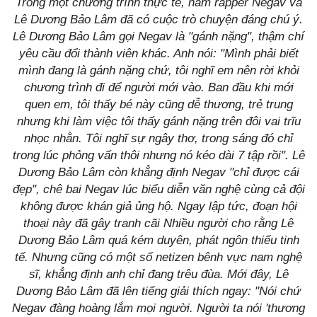
Trong một chương trình thực tế, nam rapper Negav và
Lê Dương Bảo Lâm đã có cuộc trò chuyện đáng chú ý.
Lê Dương Bảo Lâm gọi Negav là "gánh nặng", thậm chí
yêu cầu đổi thành viên khác. Anh nói: "Mình phải biết
mình đang là gánh nặng chứ, tôi nghĩ em nên rời khỏi
chương trình đi để người mới vào. Ban đầu khi mới
quen em, tôi thấy bé này cũng dễ thương, trẻ trung
nhưng khi làm việc tôi thấy gánh nặng trên đôi vai trĩu
nhọc nhằn. Tôi nghĩ sự ngây thơ, trong sáng đó chỉ
trong lúc phỏng vấn thôi nhưng nó kéo dài 7 tập rồi". Lê
Dương Bảo Lâm còn khẳng định Negav "chỉ được cái
đẹp", chê bai Negav lúc biểu diễn văn nghệ cùng cả đội
không được khán giả ủng hộ. Ngay lập tức, đoạn hội
thoại này đã gây tranh cãi Nhiều người cho rằng Lê
Dương Bảo Lâm quá kém duyên, phát ngôn thiếu tinh
tế. Nhưng cũng có một số netizen bênh vực nam nghệ
sĩ, khẳng định anh chỉ đang trêu đùa. Mới đây, Lê
Dương Bảo Lâm đã lên tiếng giải thích ngay: "Nói chứ
Negav đàng hoàng lắm mọi người. Người ta nói 'thương