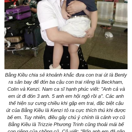
Bằng Kiều chia sẻ khoảnh khắc đưa con trai út là Benly
ra sân bay để đón ba cậu con trai riêng là Beckham,
Colin và Kenzi. Nam ca sĩ hạnh phúc viết: "Anh cả và
em út đi đón 3 anh. 5 anh em hội ngộ rồi ạ". Các anh
thể hiện sự cưng chiều khi gặp em trai, đặc biệt cậu
út của Bằng Kiều là Kenzi tỏ ra cực thích thú khi được
bế em. Tuy nhiên, điều gây chú ý chính là cảnh vợ cũ
Bằng Kiều là Trizzie Phương Trinh cũng thoải mái bế
con riêng của chồng cũ. Cô viết: "Bốn anh em đã gặp