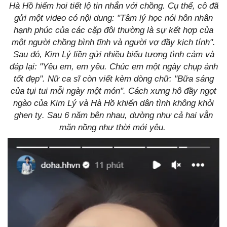
Hà Hồ hiếm hoi tiết lộ tin nhắn với chồng. Cụ thể, cô đã
gửi một video có nội dung: "Tâm lý học nói hôn nhân
hạnh phúc của các cặp đôi thường là sự kết hợp của
một người chồng bình tĩnh và người vợ đầy kịch tính".
Sau đó, Kim Lý liền gửi nhiều biểu tượng tình cảm và
đáp lại: "Yêu em, em yêu. Chúc em một ngày chụp ảnh
tốt đẹp". Nữ ca sĩ còn viết kèm dòng chữ: "Bữa sáng
của tụi tui mỗi ngày một món". Cách xưng hô đầy ngọt
ngào của Kim Lý và Hà Hồ khiến dân tình không khỏi
ghen tỵ. Sau 6 năm bên nhau, dường như cả hai vẫn
mặn nồng như thời mới yêu.