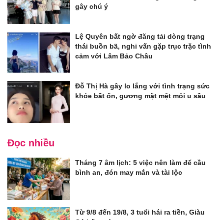
gây chú ý
Lệ Quyên bất ngờ đăng tải dòng trạng
thái buồn bã, nghi vấn gặp trục trặc tình
cảm với Lâm Bảo Châu
Đỗ Thị Hà gây lo lắng với tình trạng sức
khỏe bất ổn, gương mặt mệt mỏi u sầu
Đọc nhiều
Tháng 7 âm lịch: 5 việc nên làm để cầu
bình an, đón may mắn và tài lộc
Từ 9/8 đến 19/8, 3 tuổi hái ra tiền, Giàu