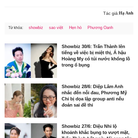
Tác giả:
Hạ Anh
showbiz
sao việt
Hẹn hò
Phương Oanh
Từ khóa:
Showbiz 30/6: Trấn Thành lên
tiếng về việc bị miệt thị, Á hậu
Hoàng My có túi nước khổng lồ
trong ổ bụng
Showbiz 28/6: Diệp Lâm Anh
nhắc đến nỗi đau, Phương Mỹ
Chi bị dọa lập group anti nếu
đoán sai đề thi
Showbiz 27/6: Diệu Nhi lộ
khoảnh khắc bụng to vượt mặt,