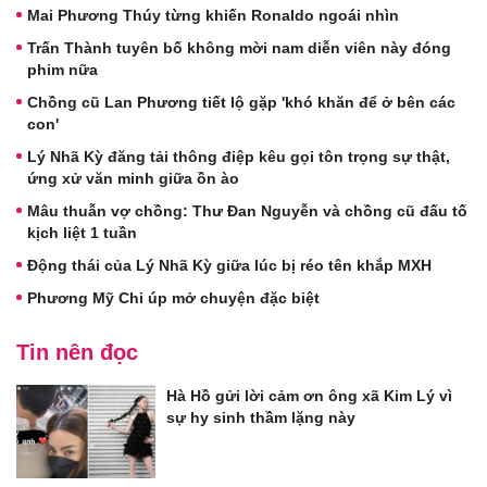
Mai Phương Thúy từng khiến Ronaldo ngoái nhìn
Trấn Thành tuyên bố không mời nam diễn viên này đóng
phim nữa
Chồng cũ Lan Phương tiết lộ gặp 'khó khăn để ở bên các
con'
Lý Nhã Kỳ đăng tải thông điệp kêu gọi tôn trọng sự thật,
ứng xử văn minh giữa ồn ào
Mâu thuẫn vợ chồng: Thư Đan Nguyễn và chồng cũ đấu tố
kịch liệt 1 tuần
Động thái của Lý Nhã Kỳ giữa lúc bị réo tên khắp MXH
Phương Mỹ Chi úp mở chuyện đặc biệt
Tin nên đọc
Hà Hồ gửi lời cảm ơn ông xã Kim Lý vì
sự hy sinh thầm lặng này