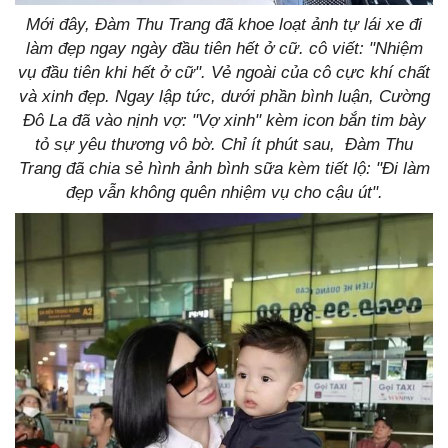
Mới đây, Đàm Thu Trang đã khoe loạt ảnh tự lái xe đi
làm đẹp ngay ngày đầu tiên hết ở cữ. cô viết: "Nhiệm
vụ đầu tiên khi hết ở cữ". Vẻ ngoài của cô cực khí chất
và xinh đẹp. Ngay lập tức, dưới phần bình luận, Cường
Đô La đã vào nịnh vợ: "Vợ xinh" kèm icon bắn tim bày
tỏ sự yêu thương vô bờ. Chỉ ít phút sau, Đàm Thu
Trang đã chia sẻ hình ảnh bình sữa kèm tiết lộ: "Đi làm
đẹp vẫn không quên nhiệm vụ cho cậu út".