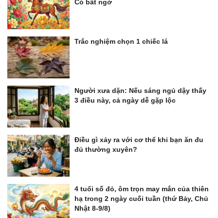
Có bất ngờ
Trắc nghiệm chọn 1 chiếc lá
Người xưa dặn: Nếu sáng ngủ dậy thấy
3 điều này, cả ngày dễ gặp lộc
Điều gì xảy ra với cơ thể khi bạn ăn đu
đủ thường xuyên?
4 tuổi số đỏ, ôm trọn may mắn của thiên
hạ trong 2 ngày cuối tuần (thứ Bảy, Chủ
Nhật 8-9/8)