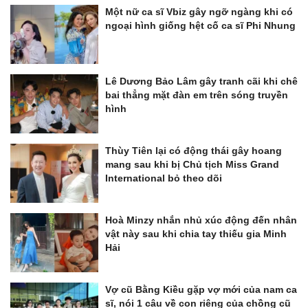
Một nữ ca sĩ Vbiz gây ngỡ ngàng khi có
ngoại hình giống hệt cố ca sĩ Phi Nhung
Lê Dương Bảo Lâm gây tranh cãi khi chê
bai thẳng mặt đàn em trên sóng truyền
hình
Thùy Tiên lại có động thái gây hoang
mang sau khi bị Chủ tịch Miss Grand
International bỏ theo dõi
Hoà Minzy nhắn nhủ xúc động đến nhân
vật này sau khi chia tay thiếu gia Minh
Hải
Vợ cũ Bằng Kiều gặp vợ mới của nam ca
sĩ, nói 1 câu về con riêng của chồng cũ