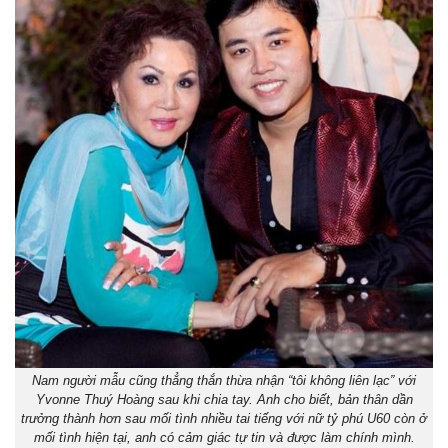
Nam người mẫu cũng thẳng thắn thừa nhận “tôi không liên lạc” với
Yvonne Thuý Hoàng sau khi chia tay. Anh cho biết, bản thân dần
trưởng thành hơn sau mối tình nhiều tai tiếng với nữ tỷ phú U60 còn ở
mối tình hiện tại, anh có cảm giác tự tin và được làm chính mình.