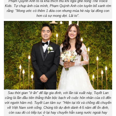
Phạm Quỳnh Anh tỏ ra khá thích thú khi ngồi ghế nóng The Voice
Kids. Tự chụp ảnh của mình, Phạm Quỳnh Anh còn tuyên bố xanh rờn
rằng: "Mong ước có thêm 1 đứa con nhưng mùa hè này lại đông con
hơn cả sự mong đợi. Lãi to".
Sau thời gian "ở ẩn" để lập gia đình, với lần tái xuất này, Tuyết Lan
cũng là lần đầu tiên thẳng thắn bộc bạch về cuộc hôn nhân của cô đến
với người hâm mộ. Tuyết Lan tâm sự: "Hiện tại tôi và chồng đã chuyển
về Việt Nam sinh sống. Chúng tôi dự định dành 4-5 năm để ổn định,
còn sau đó có tiếp tục ở lại hay chuyển hẳn sang nước ngoài hay