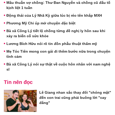
Mâu thuẫn vợ chồng: Thư Đan Nguyễn và chồng cũ đấu tố
kịch liệt 1 tuần
Động thái của Lý Nhã Kỳ giữa lúc bị réo tên khắp MXH
Phương Mỹ Chi úp mở chuyện đặc biệt
Bà xã Công Lý tiết lộ chồng từng đề nghị ly hôn sau khi
xảy ra biến cố sức khỏe
Lương Bích Hữu nói rõ tin đồn phẫu thuật thẩm mỹ
Mẹ Tóc Tiên mong con gái đi thêm bước nữa trong chuyện
tình cảm
Bà xã Công Lý nói sự thật về cuộc hôn nhân với nam nghệ
sĩ
Tin nên đọc
Lê Giang nhan sắc thay đổi "chóng mặt"
đến con trai cũng phải buông lời "cay
đắng"