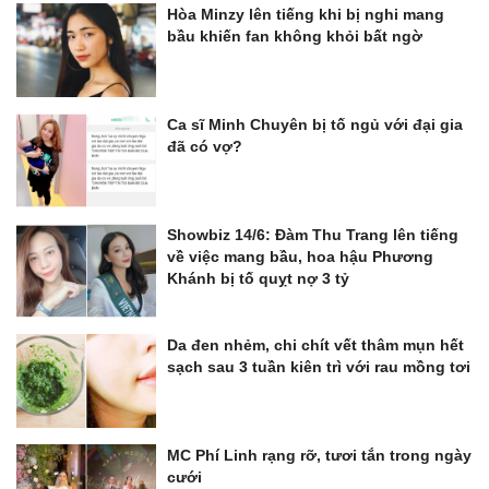
Hòa Minzy lên tiếng khi bị nghi mang
bầu khiến fan không khỏi bất ngờ
Ca sĩ Minh Chuyên bị tố ngủ với đại gia
đã có vợ?
Showbiz 14/6: Đàm Thu Trang lên tiếng
về việc mang bầu, hoa hậu Phương
Khánh bị tố quỵt nợ 3 tỷ
Da đen nhẻm, chi chít vết thâm mụn hết
sạch sau 3 tuần kiên trì với rau mồng tơi
MC Phí Linh rạng rỡ, tươi tắn trong ngày
cưới