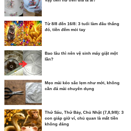
Từ 8/8 đến 16/8: 3 tuổi làm đâu thắng
đó, tiền đếm mỏi tay
Bao lâu thì nên vệ sinh máy giặt một
lần?
Mẹo mài kéo sắc lẹm như mới, không
cần đá mài chuyên dụng
Thứ Sáu, Thứ Bảy, Chủ Nhật (7,8,9/8): 3
con giáp giữ ví, chủ quan là mất tiền
không đáng