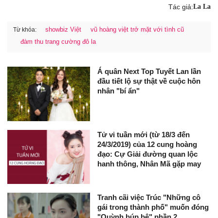
Tác giả:
La La
showbiz Việt
vũ hoàng việt trở mặt với tình cũ
Từ khóa:
đàm thu trang cường đô la
Á quân Next Top Tuyết Lan lần
đầu tiết lộ sự thật về cuộc hôn
nhân "bí ẩn"
Tử vi tuần mới (từ 18/3 đến
24/3/2019) của 12 cung hoàng
đạo: Cự Giải đường quan lộc
hanh thông, Nhân Mã gặp may
Tranh cãi việc Trúc "Những cô
gái trong thành phố" muốn đóng
"Quỳnh búp bê" phần 2