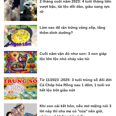
2 tháng cuối năm 2023: 4 tuổi thăng tiến
vượt bậc, tài lộc dồi dào, giàu sang rực
rỡ
Làm sao để rán trứng vàng xốp, tăng
thêm dinh dưỡng?
Cuối năm vận đỏ như son: 3 con giáp
lộc lớn lộc nhỏ chảy vào túi
Từ 11/2023 -2025: 3 tuổi trúng số đổi đời
Cá Chép hóa Rồng sau 1 đêm, 1 tuổi vơ
hết lộc trời giàu nứt
Khi con cái kết hôn, nếu mở miệng nói 3
lời này thì cha mẹ có ''của'' nên giữ,