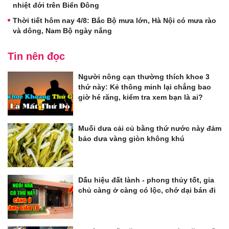
nhiệt đới trên Biển Đông
Thời tiết hôm nay 4/8: Bắc Bộ mưa lớn, Hà Nội có mưa rào
và dông, Nam Bộ ngày nắng
Tin nên đọc
Người nông cạn thường thích khoe 3
thứ này: Kẻ thông minh lại chẳng bao
giờ hé răng, kiểm tra xem bạn là ai?
Muối dưa cải củ bằng thứ nước này đảm
bảo dưa vàng giòn không khú
Dấu hiệu đất lành - phong thủy tốt, gia
chủ càng ở càng có lộc, chớ dại bán đi