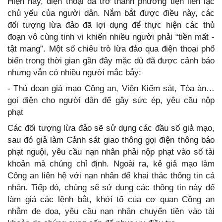
Hiện nay, điện thoại đã trở thành phương tiện liên lạc
chủ yếu của người dân. Nắm bắt được điều này, các
đối tượng lừa đảo đã lợi dụng để thực hiện các thủ
đoạn vô cùng tinh vi khiến nhiều người phải “tiền mất -
tật mang”. Một số chiêu trò lừa đảo qua điện thoại phổ
biến trong thời gian gần đây mặc dù đã được cảnh báo
nhưng vẫn có nhiều người mắc bẫy:
- Thủ đoạn giả mạo Công an, Viện Kiểm sát, Tòa án…
gọi điện cho người dân để gây sức ép, yêu cầu nộp
phạt
Các đối tượng lừa đảo sẽ sử dụng các đầu số giả mạo,
sau đó giả làm Cảnh sát giao thông gọi điện thông báo
phạt nguội, yêu cầu nạn nhân phải nộp phạt vào số tài
khoản mà chúng chỉ định. Ngoài ra, kẻ giả mạo làm
Công an liên hệ với nạn nhân để khai thác thông tin cá
nhân. Tiếp đó, chúng sẽ sử dụng các thông tin này để
làm giả các lệnh bắt, khởi tố của cơ quan Công an
nhằm đe dọa, yêu cầu nạn nhân chuyển tiền vào tài