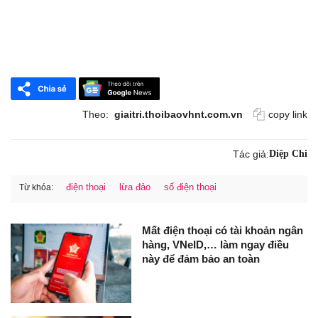
Theo:
giaitri.thoibaovhnt.com.vn
copy link
Tác giả:
Diệp Chi
điện thoại
lừa đảo
số điện thoại
Từ khóa:
Mất điện thoại có tài khoản ngân
hàng, VNeID,… làm ngay điều
này để đảm bảo an toàn