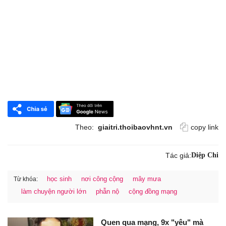
Theo:
giaitri.thoibaovhnt.vn
copy link
Tác giả:
Diệp Chi
học sinh
nơi công cộng
mây mưa
Từ khóa:
làm chuyện người lớn
phẫn nộ
cộng đồng mạng
Quen qua mạng, 9x "yêu" mà