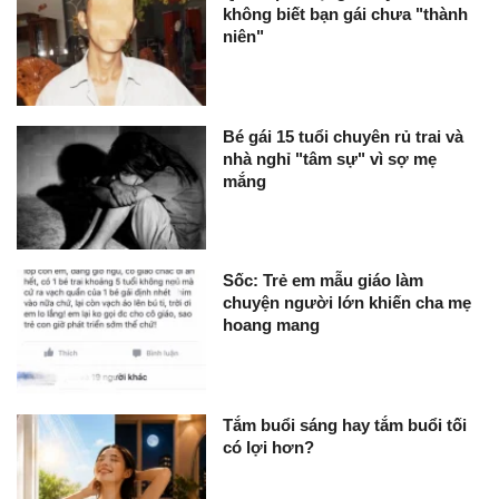
không biết bạn gái chưa "thành
niên"
Bé gái 15 tuổi chuyên rủ trai và
nhà nghỉ "tâm sự" vì sợ mẹ
mắng
Sốc: Trẻ em mẫu giáo làm
chuyện người lớn khiến cha mẹ
hoang mang
Tắm buổi sáng hay tắm buổi tối
có lợi hơn?