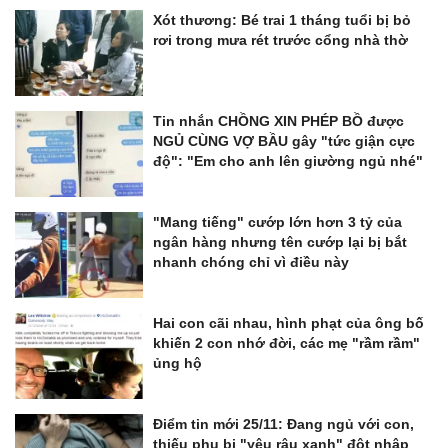
Xót thương: Bé trai 1 tháng tuổi bị bỏ
rơi trong mưa rét trước cổng nhà thờ
Tin nhắn CHỒNG XIN PHÉP BỒ được
NGỦ CÙNG VỢ BẦU gây "tức giận cực
độ": "Em cho anh lên giường ngủ nhé"
"Mang tiếng" cướp lớn hơn 3 tỷ của
ngân hàng nhưng tên cướp lại bị bắt
nhanh chóng chỉ vì điều này
Hai con cãi nhau, hình phạt của ông bố
khiến 2 con nhớ đời, các mẹ "rầm rầm"
ủng hộ
Điểm tin mới 25/11: Đang ngủ với con,
thiếu phụ bị "yêu râu xanh" đột nhập