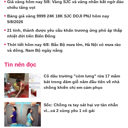
Giá vàng hôm nay 5/8: Vàng SJC và vàng nhẫn bất ngờ đảo
chiều tăng vọt
Bảng giá vàng 9999 24K 18K SJC DOJI PNJ hôm nay
5/8/2026
21 tỉnh, thành được yêu cầu khẩn trương ứng phó áp thấp
nhiệt đới trên Biển Đông
Thời tiết hôm nay 4/8: Bắc Bộ mưa lớn, Hà Nội có mưa rào
và dông, Nam Bộ ngày nắng
Tin nên đọc
Cô dâu trưởng "còm lưng" rửa 17 mâm
bát trong đám giỗ năm đầu tiên về nhà
chồng khiến chị em cảm phục
Sốc: Chồng ra tay sát hại vợ tàn nhẫn
vì...cả 2 cùng yêu 1 cô gái