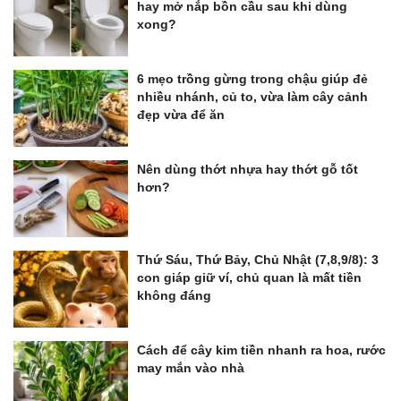
hay mở nắp bồn cầu sau khi dùng
xong?
6 mẹo trồng gừng trong chậu giúp đẻ
nhiều nhánh, củ to, vừa làm cây cảnh
đẹp vừa để ăn
Nên dùng thớt nhựa hay thớt gỗ tốt
hơn?
Thứ Sáu, Thứ Bảy, Chủ Nhật (7,8,9/8): 3
con giáp giữ ví, chủ quan là mất tiền
không đáng
Cách để cây kim tiền nhanh ra hoa, rước
may mắn vào nhà