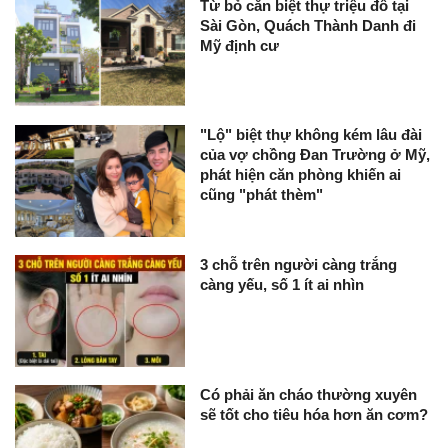
Từ bỏ căn biệt thự triệu đô tại
Sài Gòn, Quách Thành Danh đi
Mỹ định cư
"Lộ" biệt thự không kém lâu đài
của vợ chồng Đan Trường ở Mỹ,
phát hiện căn phòng khiến ai
cũng "phát thèm"
3 chỗ trên người càng trắng
càng yếu, số 1 ít ai nhìn
Có phải ăn cháo thường xuyên
sẽ tốt cho tiêu hóa hơn ăn cơm?