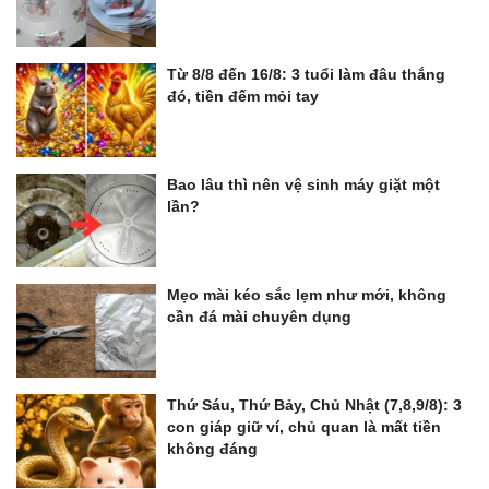
Từ 8/8 đến 16/8: 3 tuổi làm đâu thắng
đó, tiền đếm mỏi tay
Bao lâu thì nên vệ sinh máy giặt một
lần?
Mẹo mài kéo sắc lẹm như mới, không
cần đá mài chuyên dụng
Thứ Sáu, Thứ Bảy, Chủ Nhật (7,8,9/8): 3
con giáp giữ ví, chủ quan là mất tiền
không đáng