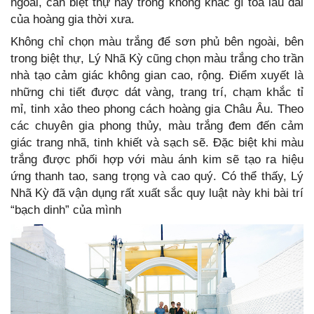
ngoài, căn biệt thự này trông không khác gì toà lâu đài
của hoàng gia thời xưa.
Không chỉ chọn màu trắng để sơn phủ bên ngoài, bên
trong biệt thự, Lý Nhã Kỳ cũng chọn màu trắng cho trần
nhà tạo cảm giác không gian cao, rộng. Điểm xuyết là
những chi tiết được dát vàng, trang trí, chạm khắc tỉ
mỉ, tinh xảo theo phong cách hoàng gia Châu Âu. Theo
các chuyên gia phong thủy, màu trắng đem đến cảm
giác trang nhã, tinh khiết và sạch sẽ. Đặc biệt khi màu
trắng được phối hợp với màu ánh kim sẽ tạo ra hiệu
ứng thanh tao, sang trọng và cao quý. Có thể thấy, Lý
Nhã Kỳ đã vận dụng rất xuất sắc quy luật này khi bài trí
“bạch dinh” của mình