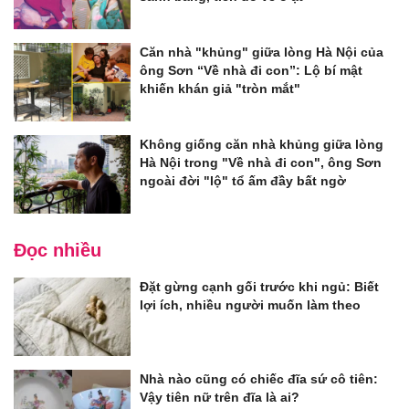
Căn nhà "khủng" giữa lòng Hà Nội của
ông Sơn “Về nhà đi con”: Lộ bí mật
khiến khán giả "tròn mắt"
Không giống căn nhà khủng giữa lòng
Hà Nội trong "Về nhà đi con", ông Sơn
ngoài đời "lộ" tổ ấm đầy bất ngờ
Đọc nhiều
Đặt gừng cạnh gối trước khi ngủ: Biết
lợi ích, nhiều người muốn làm theo
Nhà nào cũng có chiếc đĩa sứ cô tiên:
Vậy tiên nữ trên đĩa là ai?