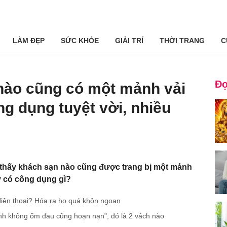
LÀM ĐẸP
SỨC KHỎE
GIẢI TRÍ
THỜI TRANG
C
Đọ
nào cũng có một mảnh vải
 dụng tuyệt vời, nhiều
 thấy khách sạn nào cũng được trang bị một mảnh
y có công dụng gì?
iện thoại? Hóa ra họ quá khôn ngoan
ình không ốm đau cũng hoạn nạn", đó là 2 vách nào