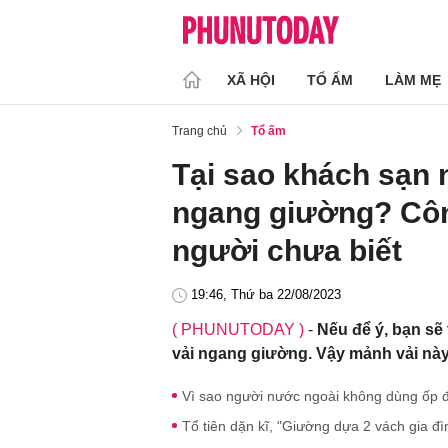
XÃ HỘI
TỔ ẤM
LÀM MẸ
Trang chủ
Tổ ấm
Tại sao khách sạn 
ngang giường? Công
người chưa biết
19:46, Thứ ba 22/08/2023
( PHUNUTODAY )
-
Nếu để ý, bạn sẽ
vải ngang giường. Vậy mảnh vải nà
Vì sao người nước ngoài không dùng ốp đ
Tổ tiên dặn kĩ, "Giường dựa 2 vách gia đ