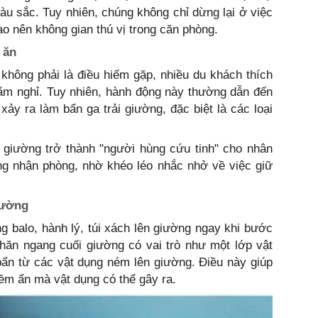
u sắc. Tuy nhiên, chúng không chỉ dừng lại ở việc
ạo nên không gian thú vị trong căn phòng.
 ăn
không phải là điều hiếm gặp, nhiều du khách thích
nằm nghỉ. Tuy nhiên, hành động này thường dẫn đến
 xảy ra làm bẩn ga trải giường, đặc biệt là các loại
 giường trở thành "người hùng cứu tinh" cho nhân
ng nhận phòng, nhờ khéo léo nhắc nhở về việc giữ
iường
g balo, hành lý, túi xách lên giường ngay khi bước
hăn ngang cuối giường có vai trò như một lớp vật
bẩn từ các vật dụng ném lên giường. Điều này giúp
iềm ẩn mà vật dụng có thể gây ra.