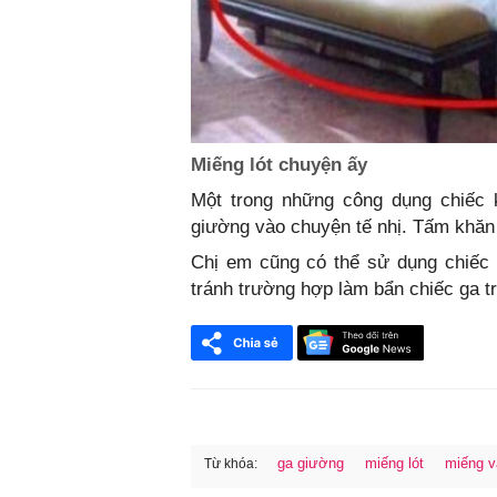
Miếng lót chuyện ấy
Một trong những công dụng chiếc 
giường vào chuyện tế nhị. Tấm khăn 
Chị em cũng có thể sử dụng chiếc 
tránh trường hợp làm bẩn chiếc ga t
ga giường
miếng lót
miếng v
Từ khóa:
FaceBook