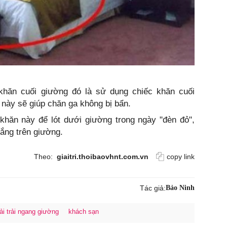
khăn cuối giường đó là sử dụng chiếc khăn cuối
này sẽ giúp chăn ga không bị bẩn.
khăn này để lót dưới giường trong ngày "đèn đỏ",
rắng trên giường.
Theo:
giaitri.thoibaovhnt.com.vn
copy link
Tác giả:
Bảo Ninh
ải trải ngang giường
khách sạn