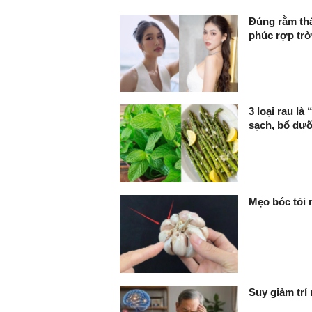
Đúng rằm thá
phúc rợp trờ
3 loại rau là
sạch, bổ dư
Mẹo bóc tỏi n
Suy giảm trí