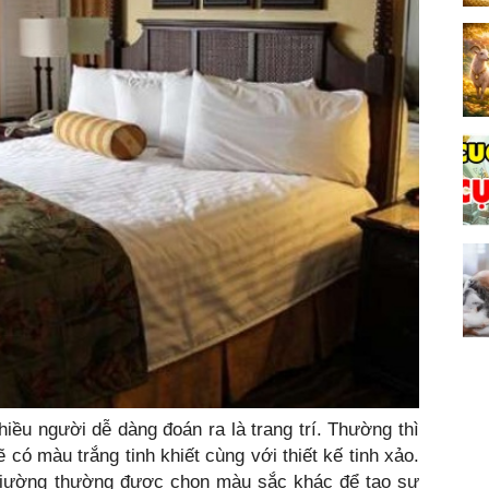
ều người dễ dàng đoán ra là trang trí. Thường thì
có màu trắng tinh khiết cùng với thiết kế tinh xảo.
 giường thường được chọn màu sắc khác để tạo sự