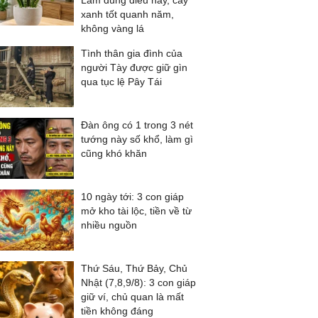
Làm đúng điều này, cây
xanh tốt quanh năm,
không vàng lá
Tình thân gia đình của
người Tày được giữ gìn
qua tục lệ Pây Tái
Đàn ông có 1 trong 3 nét
tướng này số khổ, làm gì
cũng khó khăn
10 ngày tới: 3 con giáp
mở kho tài lộc, tiền về từ
nhiều nguồn
Thứ Sáu, Thứ Bảy, Chủ
Nhật (7,8,9/8): 3 con giáp
giữ ví, chủ quan là mất
tiền không đáng