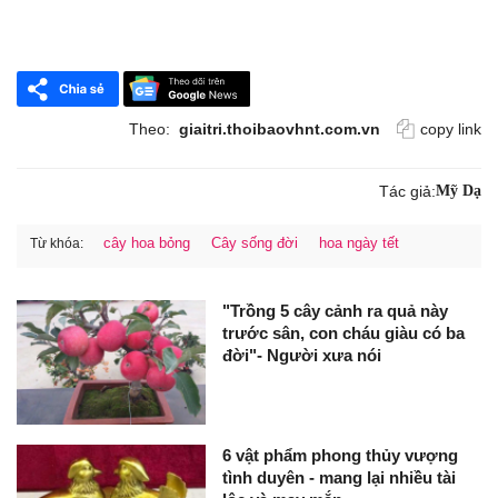
Theo:
giaitri.thoibaovhnt.com.vn
copy link
Tác giả:
Mỹ Dạ
cây hoa bỏng
Cây sống đời
hoa ngày tết
Từ khóa:
"Trồng 5 cây cảnh ra quả này
trước sân, con cháu giàu có ba
đời"- Người xưa nói
6 vật phẩm phong thủy vượng
tình duyên - mang lại nhiều tài