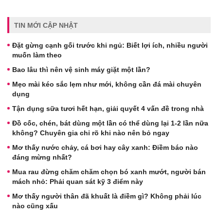
TIN MỚI CẬP NHẬT
Đặt gừng cạnh gối trước khi ngủ: Biết lợi ích, nhiều người
muốn làm theo
Bao lâu thì nên vệ sinh máy giặt một lần?
Mẹo mài kéo sắc lẹm như mới, không cần đá mài chuyên
dụng
Tận dụng sữa tươi hết hạn, giải quyết 4 vấn đề trong nhà
Đồ cốc, chén, bát dùng một lần có thể dùng lại 1-2 lần nữa
không? Chuyên gia chỉ rõ khi nào nên bỏ ngay
Mơ thấy nước chảy, cá bơi hay cây xanh: Điềm báo nào
đáng mừng nhất?
Mua rau đừng chăm chăm chọn bó xanh mướt, người bán
mách nhỏ: Phải quan sát kỹ 3 điểm này
Mơ thấy người thân đã khuất là điềm gì? Không phải lúc
nào cũng xấu