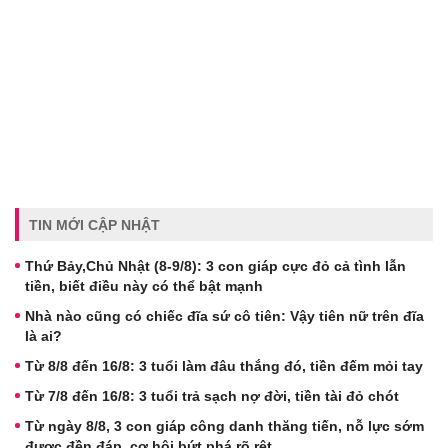
TIN MỚI CẬP NHẬT
Thứ Bảy,Chủ Nhật (8-9/8): 3 con giáp cực đỏ cả tình lẫn
tiền, biết điều này có thể bật mạnh
Nhà nào cũng có chiếc đĩa sứ cô tiên: Vậy tiên nữ trên đĩa
là ai?
Từ 8/8 đến 16/8: 3 tuổi làm đâu thắng đó, tiền đếm mỏi tay
Từ 7/8 đến 16/8: 3 tuổi trả sạch nợ đời, tiền tài đỏ chót
Từ ngày 8/8, 3 con giáp công danh thăng tiến, nỗ lực sớm
được đền đáp, cơ hội bứt phá rõ rệt