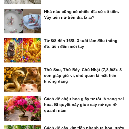
Nhà nào cũng có chiếc đĩa sứ cô tiên:
Vậy tiên nữ trên đĩa là ai?
Từ 8/8 đến 16/8: 3 tuổi làm đâu thắng
đó, tiền đếm mỏi tay
Thứ Sáu, Thứ Bảy, Chủ Nhật (7,8,9/8): 3
con giáp giữ ví, chủ quan là mất tiền
không đáng
Cách để chậu hoa giấy từ tốt lá sang sai
hoa: Bí quyết này giúp cây nở rực rỡ
quanh năm
Cách để cây kim tiền nhanh ra hoa, rước