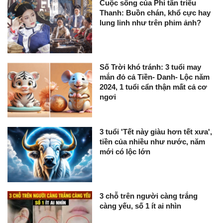
Cuộc sống của Phi tần triều
Thanh: Buồn chán, khổ cực hay
lung linh như trên phim ảnh?
Số Trời khó tránh: 3 tuổi may
mắn đỏ cả Tiền- Danh- Lộc năm
2024, 1 tuổi cẩn thận mất cả cơ
ngơi
3 tuổi 'Tết này giàu hơn tết xưa',
tiền của nhiều như nước, năm
mới có lộc lớn
3 chỗ trên người càng trắng
càng yếu, số 1 ít ai nhìn