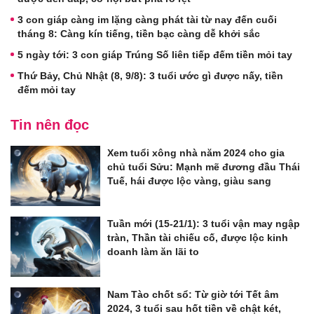
3 con giáp càng im lặng càng phát tài từ nay đến cuối
tháng 8: Càng kín tiếng, tiền bạc càng dễ khởi sắc
5 ngày tới: 3 con giáp Trúng Số liên tiếp đếm tiền mỏi tay
Thứ Bảy, Chủ Nhật (8, 9/8): 3 tuổi ước gì được nấy, tiền
đếm mỏi tay
Tin nên đọc
Xem tuổi xông nhà năm 2024 cho gia
chủ tuổi Sửu: Mạnh mẽ đương đầu Thái
Tuế, hái được lộc vàng, giàu sang
Tuần mới (15-21/1): 3 tuổi vận may ngập
tràn, Thần tài chiếu cố, được lộc kinh
doanh làm ăn lãi to
Nam Tào chốt sổ: Từ giờ tới Tết âm
2024, 3 tuổi sau hốt tiền về chật két,