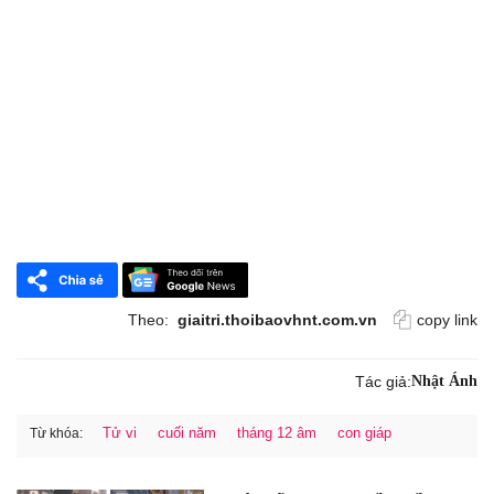
Theo:
giaitri.thoibaovhnt.com.vn
copy link
Tác giả:
Nhật Ánh
Tử vi
cuối năm
tháng 12 âm
con giáp
Từ khóa: