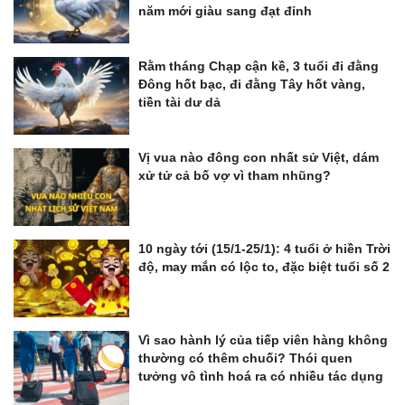
năm mới giàu sang đạt đỉnh
Rằm tháng Chạp cận kề, 3 tuổi đi đằng
Đông hốt bạc, đi đằng Tây hốt vàng,
tiền tài dư dả
Vị vua nào đông con nhất sử Việt, dám
xử tử cả bố vợ vì tham nhũng?
10 ngày tới (15/1-25/1): 4 tuổi ở hiền Trời
độ, may mắn có lộc to, đặc biệt tuổi số 2
Vì sao hành lý của tiếp viên hàng không
thường có thêm chuối? Thói quen
tưởng vô tình hoá ra có nhiều tác dụng