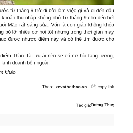
c từ tháng 9 trở đi bởi làm việc gì và đi đến đâu
 khoản thu nhập không nhỏ.Từ tháng 9 cho đến hết
uổi Mão rất sáng sủa. Vốn là con giáp không khéo
g bỏ lỡ nhiều cơ hội tốt nhưng trong thời gian may
hục được nhược điểm này và có thể tìm được cho
i điểm Thần Tài ưu ái nên sẽ có cơ hội tăng lương,
ư kinh doanh bên ngoài.
am khảo
Theo:
xevathethao.vn
copy link
Tác giả:
Dương Thuỵ