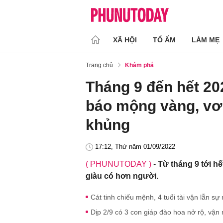
XÃ HỘI
TỔ ẤM
LÀM MẸ
Trang chủ
Khám phá
Tháng 9 đến hết 20
báo mộng vàng, vơ v
khủng
17:12, Thứ năm 01/09/2022
( PHUNUTODAY )
-
Từ tháng 9 tới hết
giàu có hơn người.
Cát tinh chiếu mệnh, 4 tuổi tài vận lẫn sự
Dịp 2/9 có 3 con giáp đào hoa nở rộ, vận m