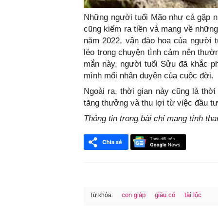
Những người tuổi Mão như cá gặp nướ
cũng kiếm ra tiền và mang về những
năm 2022, vận đào hoa của người t
léo trong chuyện tình cảm nên thườn
mắn này, người tuổi Sửu đã khắc p
mình mối nhân duyên của cuộc đời.
Ngoài ra, thời gian này cũng là thờ
tăng thưởng và thu lợi từ việc đầu t
Thông tin trong bài chỉ mang tính th
con giáp
giàu có
tài lộc
Từ khóa:
FaceBook