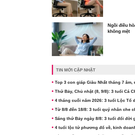
Ngồi điều hò
không mệt
TIN MỚI CẬP NHẬT
Top 3 con giáp Giàu Nhất tháng 7 âm, nh
Thứ Bảy, Chủ nhật (8, 9/8): 3 tuổi Cá
4 tháng cuối năm 2026: 3 tuổi Lộc Tổ
Từ 8/8 đến 18/8: 3 tuổi quý nhân che 
Sáng thứ Bảy ngày 8/8: 3 tuổi đổi đời 
4 tuổi lộc tứ phương đổ về, kinh doan