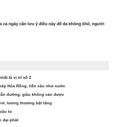
a cả ngày cần lưu ý điều này để da không khô, người
ất là vị trí số 2
 Chép Hóa Rồng, tiền vào như nước
 dẫn đường, giàu không cản được
chở, lương thưởng bật tăng
giàu to
h đại phát