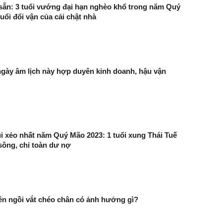
 sẵn: 3 tuổi vướng đại hạn nghèo khổ trong năm Quý
uổi đổi vận của cải chật nhà
gày âm lịch này hợp duyên kinh doanh, hậu vận
ui xẻo nhất năm Quý Mão 2023: 1 tuổi xung Thái Tuế
 sông, chỉ toàn dư nợ
n ngồi vắt chéo chân có ảnh hưởng gì?