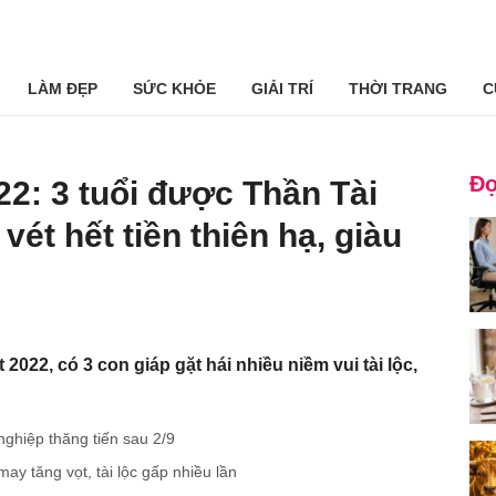
LÀM ĐẸP
SỨC KHỎE
GIẢI TRÍ
THỜI TRANG
C
Đọ
22: 3 tuổi được Thần Tài
ét hết tiền thiên hạ, giàu
 2022, có 3 con giáp gặt hái nhiều niềm vui tài lộc,
 nghiệp thăng tiến sau 2/9
ay tăng vọt, tài lộc gấp nhiều lần