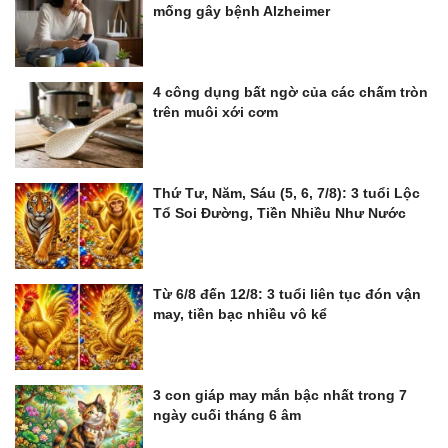
mống gây bệnh Alzheimer
4 công dụng bất ngờ của các chấm tròn
trên muôi xới cơm
Thứ Tư, Năm, Sáu (5, 6, 7/8): 3 tuổi Lộc
Tổ Soi Đường, Tiền Nhiều Như Nước
Từ 6/8 đến 12/8: 3 tuổi liên tục đón vận
may, tiền bạc nhiều vô kể
3 con giáp may mắn bậc nhất trong 7
ngày cuối tháng 6 âm