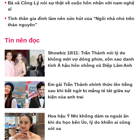
Bà xã Công Lý nói sự thật về cuộc hôn nhân với nam nghệ
sĩ
Tình thân gia đình làm nên sức hút của “Ngôi nhà nhỏ trên
thảo nguyên”
Tin nên đọc
Showbiz 10/11: Trấn Thành nói lý do
không mời vợ đóng phim, xôn xao danh
tính Á hậu hôn chồng cũ Diệp Lâm Anh
Em gái Trấn Thành chính thức lên tiếng
sau khi bất ngờ bị mắng té tát giữa sự
kiện của anh trai
Hoa hậu Ý Nhi không dám ra ngoài ăn
khi du học bên Úc, lý do khiến ai cũng
xót xa