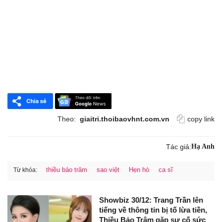
Theo:
giaitri.thoibaovhnt.com.vn
copy link
Tác giả:
Hạ Anh
thiều bảo trâm
sao việt
Hẹn hò
ca sĩ
Từ khóa:
Showbiz 30/12: Trang Trần lên
tiếng về thông tin bị tố lừa tiền,
Thiều Bảo Trâm gặp sự cố sức