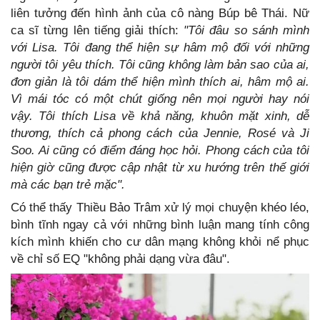
liên tưởng đến hình ảnh của cô nàng Búp bê Thái. Nữ
ca sĩ từng lên tiếng giải thích:
"Tôi đâu so sánh mình
với Lisa. Tôi đang thể hiện sự hâm mộ đối với những
người tôi yêu thích. Tôi cũng không làm bản sao của ai,
đơn giản là tôi dám thể hiện mình thích ai, hâm mộ ai.
Vì mái tóc có một chút giống nên mọi người hay nói
vậy. Tôi thích Lisa về khả năng, khuôn mặt xinh, dễ
thương, thích cả phong cách của Jennie, Rosé và Ji
Soo. Ai cũng có điểm đáng học hỏi. Phong cách của tôi
hiện giờ cũng được cập nhật từ xu hướng trên thế giới
mà các bạn trẻ mặc".
Có thể thấy Thiều Bảo Trâm xử lý mọi chuyện khéo léo,
bình tĩnh ngay cả với những bình luận mang tính công
kích mình khiến cho cư dân mạng không khỏi nể phục
về chỉ số EQ "không phải dạng vừa đâu".