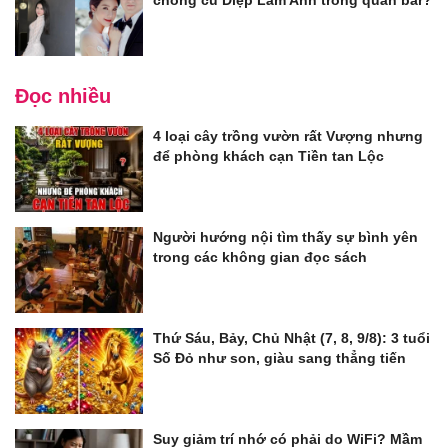
chồng cũ Diệp Lâm Anh trong quán bar?
Đọc nhiều
4 loại cây trồng vườn rất Vượng nhưng
để phòng khách cạn Tiền tan Lộc
Người hướng nội tìm thấy sự bình yên
trong các không gian đọc sách
Thứ Sáu, Bảy, Chủ Nhật (7, 8, 9/8): 3 tuổi
Số Đỏ như son, giàu sang thẳng tiến
Suy giảm trí nhớ có phải do WiFi? Mầm