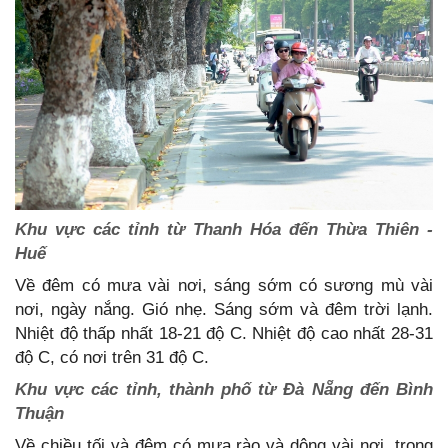
Khu vực các tỉnh từ Thanh Hóa đến Thừa Thiên -
Huế
Về đêm có mưa vài nơi, sáng sớm có sương mù vài
nơi, ngày nắng. Gió nhẹ. Sáng sớm và đêm trời lạnh.
Nhiệt độ thấp nhất 18-21 độ C. Nhiệt độ cao nhất 28-31
độ C, có nơi trên 31 độ C.
Khu vực các tỉnh, thành phố từ Đà Nẵng đến Bình
Thuận
Về chiều tối và đêm có mưa rào và dông vài nơi, trong