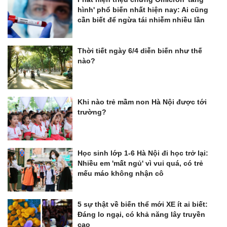
hình' phổ biến nhất hiện nay: Ai cũng
cần biết để ngừa tái nhiễm nhiều lần
Thời tiết ngày 6/4 diễn biến như thế
nào?
Khi nào trẻ mầm non Hà Nội được tới
trường?
Học sinh lớp 1-6 Hà Nội đi học trở lại:
Nhiều em 'mất ngủ' vì vui quá, có trẻ
mếu máo không nhận cô
5 sự thật về biến thể mới XE ít ai biết:
Đáng lo ngại, có khả năng lây truyền
cao