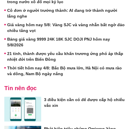
trong nước xô đổ mọi kỷ lục
Cô đơn ở người trưởng thành: AI đang trở thành người
lắng nghe
Giá vàng hôm nay 5/8: Vàng SJC và vàng nhẫn bất ngờ đảo
chiều tăng vọt
Bảng giá vàng 9999 24K 18K SJC DOJI PNJ hôm nay
5/8/2026
21 tỉnh, thành được yêu cầu khẩn trương ứng phó áp thấp
nhiệt đới trên Biển Đông
Thời tiết hôm nay 4/8: Bắc Bộ mưa lớn, Hà Nội có mưa rào
và dông, Nam Bộ ngày nắng
Tin nên đọc
3 điều kiện cần có để được cấp hộ chiếu
vắc xin
Phát hiện triệu chứng Omicron 'tàng