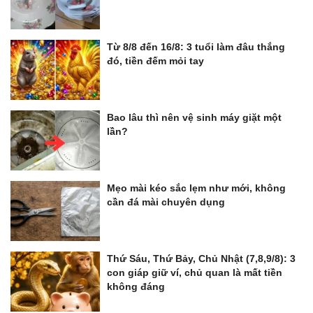
Từ 8/8 đến 16/8: 3 tuổi làm đâu thắng
đó, tiền đếm mỏi tay
Bao lâu thì nên vệ sinh máy giặt một
lần?
Mẹo mài kéo sắc lẹm như mới, không
cần đá mài chuyên dụng
Thứ Sáu, Thứ Bảy, Chủ Nhật (7,8,9/8): 3
con giáp giữ ví, chủ quan là mất tiền
không đáng