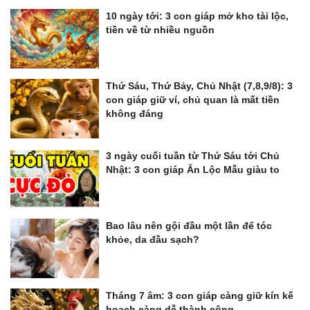
10 ngày tới: 3 con giáp mở kho tài lộc,
tiền về từ nhiều nguồn
Thứ Sáu, Thứ Bảy, Chủ Nhật (7,8,9/8): 3
con giáp giữ ví, chủ quan là mất tiền
không đáng
3 ngày cuối tuần từ Thứ Sáu tới Chủ
Nhật: 3 con giáp Ăn Lộc Mẫu giàu to
Bao lâu nên gội đầu một lần để tóc
khỏe, da đầu sạch?
Tháng 7 âm: 3 con giáp càng giữ kín kế
hoạch càng dễ thành công