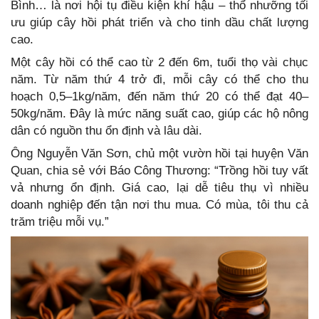
Bình… là nơi hội tụ điều kiện khí hậu – thổ nhưỡng tối
ưu giúp cây hồi phát triển và cho tinh dầu chất lượng
cao.
Một cây hồi có thể cao từ 2 đến 6m, tuổi thọ vài chục
năm. Từ năm thứ 4 trở đi, mỗi cây có thể cho thu
hoạch 0,5–1kg/năm, đến năm thứ 20 có thể đạt 40–
50kg/năm. Đây là mức năng suất cao, giúp các hộ nông
dân có nguồn thu ổn định và lâu dài.
Ông Nguyễn Văn Sơn, chủ một vườn hồi tại huyện Văn
Quan, chia sẻ với Báo Công Thương: “Trồng hồi tuy vất
vả nhưng ổn định. Giá cao, lại dễ tiêu thụ vì nhiều
doanh nghiệp đến tận nơi thu mua. Có mùa, tôi thu cả
trăm triệu mỗi vụ.”