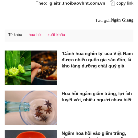
Theo:
giaitri.thoibaovhnt.com.vn
copy link
Tác giả:
Ngân Giang
hoa hồi
xuất khẩu
Từ khóa:
‘Cánh hoa nghìn tỷ’ của Việt Nam
được nhiều quốc gia săn đón, là
kho tàng dưỡng chất quý giá
Hoa hồi ngâm giấm trắng, lợi ích
tuyệt vời, nhiều người chưa biết
Ngâm hoa hồi vào giấm trắng,