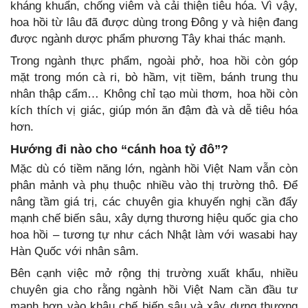
kháng khuẩn, chống viêm và cải thiện tiêu hóa. Vì vậy,
hoa hồi từ lâu đã được dùng trong Đông y và hiện đang
được ngành dược phẩm phương Tây khai thác mạnh.
Trong ngành thực phẩm, ngoài phở, hoa hồi còn góp
mặt trong món cà ri, bò hầm, vịt tiềm, bánh trung thu
nhân thập cẩm… Không chỉ tạo mùi thơm, hoa hồi còn
kích thích vị giác, giúp món ăn đậm đà và dễ tiêu hóa
hơn.
Hướng đi nào cho “cánh hoa tỷ đô”?
Mặc dù có tiềm năng lớn, ngành hồi Việt Nam vẫn còn
phân mảnh và phụ thuộc nhiều vào thị trường thô. Để
nâng tầm giá trị, các chuyên gia khuyến nghị cần đẩy
mạnh chế biến sâu, xây dựng thương hiệu quốc gia cho
hoa hồi – tương tự như cách Nhật làm với wasabi hay
Hàn Quốc với nhân sâm.
Bên cạnh việc mở rộng thị trường xuất khẩu, nhiều
chuyên gia cho rằng ngành hồi Việt Nam cần đầu tư
mạnh hơn vào khâu chế biến sâu và xây dựng thương