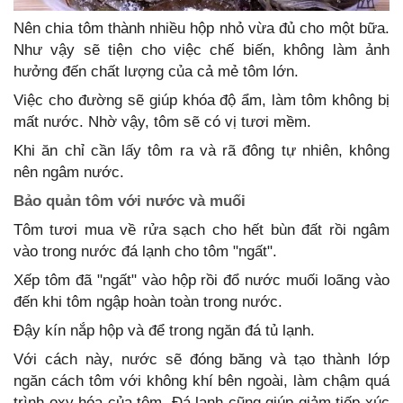
Nên chia tôm thành nhiều hộp nhỏ vừa đủ cho một bữa.
Như vậy sẽ tiện cho việc chế biến, không làm ảnh
hưởng đến chất lượng của cả mẻ tôm lớn.
Việc cho đường sẽ giúp khóa độ ẩm, làm tôm không bị
mất nước. Nhờ vậy, tôm sẽ có vị tươi mềm.
Khi ăn chỉ cần lấy tôm ra và rã đông tự nhiên, không
nên ngâm nước.
Bảo quản tôm với nước và muối
Tôm tươi mua về rửa sạch cho hết bùn đất rồi ngâm
vào trong nước đá lạnh cho tôm "ngất".
Xếp tôm đã "ngất" vào hộp rồi đổ nước muối loãng vào
đến khi tôm ngập hoàn toàn trong nước.
Đậy kín nắp hộp và để trong ngăn đá tủ lạnh.
Với cách này, nước sẽ đóng băng và tạo thành lớp
ngăn cách tôm với không khí bên ngoài, làm chậm quá
trình oxy hóa của tôm. Đá lạnh cũng giúp giảm tiếp xúc