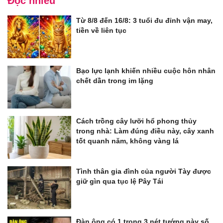
Đọc nhiều
Từ 8/8 đến 16/8: 3 tuổi đu đỉnh vận may,
tiền về liên tục
Bạo lực lạnh khiến nhiều cuộc hôn nhân
chết dần trong im lặng
Cách trồng cây lưỡi hổ phong thủy
trong nhà: Làm đúng điều này, cây xanh
tốt quanh năm, không vàng lá
Tình thân gia đình của người Tày được
giữ gìn qua tục lệ Pây Tái
Đàn ông có 1 trong 3 nét tướng này số