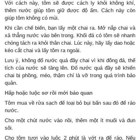
Với cách này, tôm sẽ được cách ly khỏi không khí,
thêm nước giúp tôm giữ được độ ẩm. Cách này còn
giúp tôm không có mùi.
Khi cần chế biến, bạn lấy một chai ra. Mở nắp chai và
xả thẳng nước vào bên trong. Khối đá có tôm sẽ nhanh
chóng tách ra khỏi thân chai. Lúc này, hãy lấy dao hoặc
kéo cắt chai và lấy tôm ra ngoài.
Lưu ý, không đổ nước quá đầy chai vì khi đông đá, thể
tích của nước sẽ tăng lên. Đổ nước quá đầy sẽ khiến
chai bị phồng, méo, thậm chí là vỡ trong quá trình bảo
quản.
Hấp hoặc luộc sơ rồi mới bảo quan
Tôm mua về rửa sạch để loại bỏ bụi bẩn sau đó để ráo
nước.
Cho một chút nước vào nồi, thêm một ít muối và đun
sôi.
Cho tôm tươi vào luộc 2 phút là vớt ra để ráo. Nếu