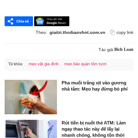
Theo:
giaitri.thoibaovhnt.com.vn
copy link
Tác giả:
Bích Loan
mẹo vặt gia đình
mẹo bảo quản tôm tươi
Từ khóa:
Pha muối trắng xịt vào gương
nhà tắm: Mẹo hay đừng bỏ phí
Rút tiền bị nuốt thẻ ATM: Làm
ngay thao tác này để lấy lại
nhanh chóng, không tốn thời