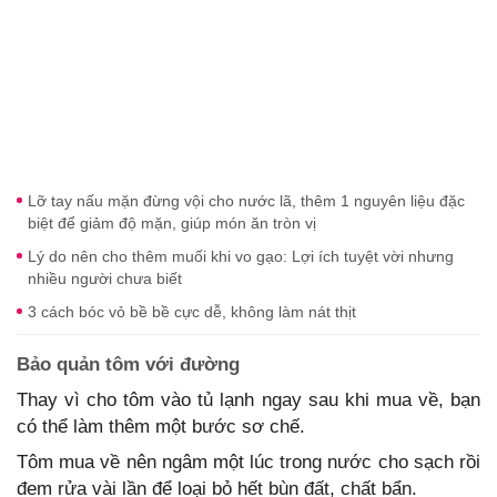
Lỡ tay nấu mặn đừng vội cho nước lã, thêm 1 nguyên liệu đặc
biệt để giảm độ mặn, giúp món ăn tròn vị
Lý do nên cho thêm muối khi vo gạo: Lợi ích tuyệt vời nhưng
nhiều người chưa biết
3 cách bóc vỏ bề bề cực dễ, không làm nát thịt
Bảo quản tôm với đường
Thay vì cho tôm vào tủ lạnh ngay sau khi mua về, bạn
có thể làm thêm một bước sơ chế.
Tôm mua về nên ngâm một lúc trong nước cho sạch rồi
đem rửa vài lần để loại bỏ hết bùn đất, chất bẩn.