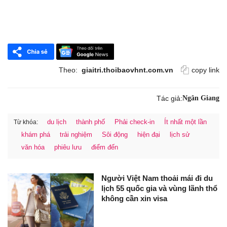
Theo:
giaitri.thoibaovhnt.com.vn
copy link
Tác giả:
Ngân Giang
du lịch
thành phố
Phải check-in
Ít nhất một lần
Từ khóa:
khám phá
trải nghiệm
Sôi động
hiện đại
lịch sử
văn hóa
phiêu lưu
điểm đến
Người Việt Nam thoải mái đi du
lịch 55 quốc gia và vùng lãnh thổ
không cần xin visa