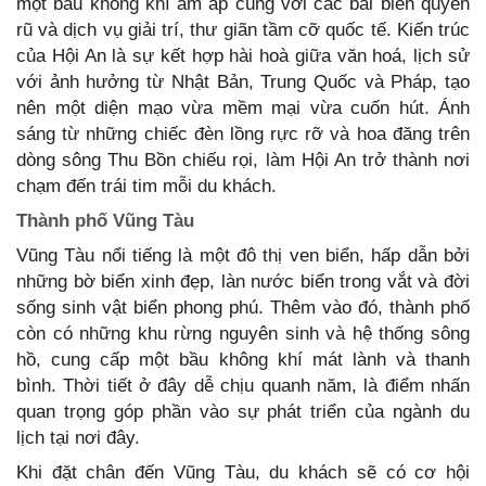
một bầu không khí ấm áp cùng với các bãi biển quyến
rũ và dịch vụ giải trí, thư giãn tầm cỡ quốc tế. Kiến trúc
của Hội An là sự kết hợp hài hoà giữa văn hoá, lịch sử
với ảnh hưởng từ Nhật Bản, Trung Quốc và Pháp, tạo
nên một diện mạo vừa mềm mại vừa cuốn hút. Ánh
sáng từ những chiếc đèn lồng rực rỡ và hoa đăng trên
dòng sông Thu Bồn chiếu rọi, làm Hội An trở thành nơi
chạm đến trái tim mỗi du khách.
Thành phố Vũng Tàu
Vũng Tàu nổi tiếng là một đô thị ven biển, hấp dẫn bởi
những bờ biển xinh đẹp, làn nước biển trong vắt và đời
sống sinh vật biển phong phú. Thêm vào đó, thành phố
còn có những khu rừng nguyên sinh và hệ thống sông
hồ, cung cấp một bầu không khí mát lành và thanh
bình. Thời tiết ở đây dễ chịu quanh năm, là điểm nhấn
quan trọng góp phần vào sự phát triển của ngành du
lịch tại nơi đây.
Khi đặt chân đến Vũng Tàu, du khách sẽ có cơ hội