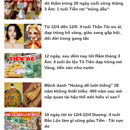
đỏ thắm trong 20 ngày cuối cùng tháng
3 Âm: 1 tuổi Tiền rơi "trúng đầu"
Từ 12/4 đến 12/5: 4 tuổi Thần Tài ưu ái,
đạp trúng hố vàng, giàu sang gấp bội,
đổi đời trong gang tấc
12 ngày, sau đêm nay tới Rằm tháng 3
Âm: 4 tuổi ăn lộc Tổ Tiên đạp trúng mỏ
Vàng, tiền vào như nước
Mệnh danh "Hoàng đế lười biếng" 28
năm không thiết triều: 400 năm sau mở
nắp quan tài hậu thế mới hiểu vì sao?
10 ngày tới từ 12/4-22/4 Dương: 4 tuổi
Đắc Lộc làm gì cũng giàu Tiền - Tài cực
đỏ