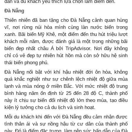
dân và du khách yêu thích lựa chọn làm điểm đến.
Đà Nẵng
Thiên nhiên đã ban tặng cho Đà Nẵng cảnh quan hùng
vĩ, nơi rừng núi hòa mình cùng làn nước biển trong
xanh. Bãi biển Mỹ Khê, một điểm đến thu hút triệu lượt
khách mỗi năm, được đánh giá là một trong những bãi
biển đẹp nhất châu Á bởi TripAdvisor. Nơi đây không
chỉ có vẻ đẹp tự nhiên hút hồn mà còn sở hữu hệ sinh
thái biển phong phú.
Đà Nẵng nổi bật với khí hậu nhiệt đới ôn hòa, không
quá khắc nghiệt như sự chênh lệch nhiệt độ giữa mùa
lạnh và mùa nóng ở miền Bắc. Với mức nhiệt độ trung
bình hàng năm ổn định từ 25 đến 28 độ C, thành phố
này ít chịu sự biến đổi nhiệt độ lớn theo mùa, tạo điều
kiện lý tưởng cho cả du lịch và sinh hoạt.
Mỗi du khách khi đến với Đà Nẵng đều cảm nhận được
tình thân ái và sự nồng hậu từ cư dân của thành phố
này. Đó là điểm đặc trưng, làm nên sức hấp dẫn của Đà