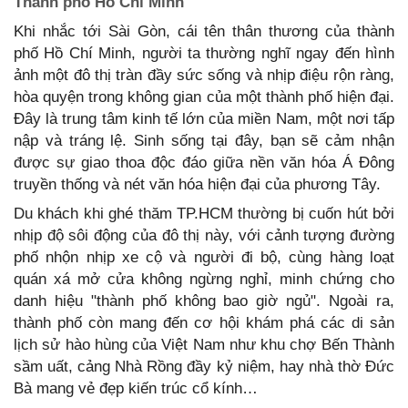
Thành phố Hồ Chí Minh
Khi nhắc tới Sài Gòn, cái tên thân thương của thành
phố Hồ Chí Minh, người ta thường nghĩ ngay đến hình
ảnh một đô thị tràn đầy sức sống và nhịp điệu rộn ràng,
hòa quyện trong không gian của một thành phố hiện đại.
Đây là trung tâm kinh tế lớn của miền Nam, một nơi tấp
nập và tráng lệ. Sinh sống tại đây, bạn sẽ cảm nhận
được sự giao thoa độc đáo giữa nền văn hóa Á Đông
truyền thống và nét văn hóa hiện đại của phương Tây.
Du khách khi ghé thăm TP.HCM thường bị cuốn hút bởi
nhịp độ sôi động của đô thị này, với cảnh tượng đường
phố nhộn nhịp xe cộ và người đi bộ, cùng hàng loạt
quán xá mở cửa không ngừng nghỉ, minh chứng cho
danh hiệu "thành phố không bao giờ ngủ". Ngoài ra,
thành phố còn mang đến cơ hội khám phá các di sản
lịch sử hào hùng của Việt Nam như khu chợ Bến Thành
sầm uất, cảng Nhà Rồng đầy kỷ niệm, hay nhà thờ Đức
Bà mang vẻ đẹp kiến trúc cổ kính…