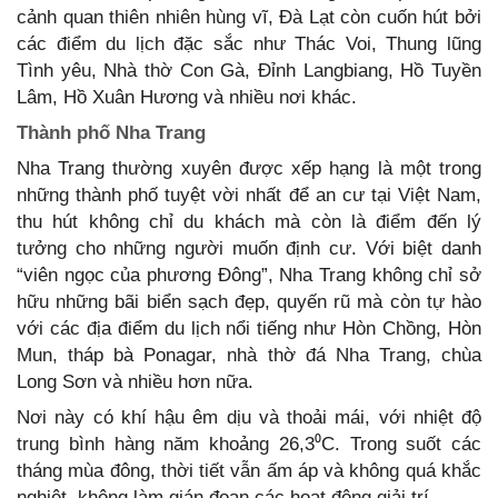
cảnh quan thiên nhiên hùng vĩ, Đà Lạt còn cuốn hút bởi
các điểm du lịch đặc sắc như Thác Voi, Thung lũng
Tình yêu, Nhà thờ Con Gà, Đỉnh Langbiang, Hồ Tuyền
Lâm, Hồ Xuân Hương và nhiều nơi khác.
Thành phố Nha Trang
Nha Trang thường xuyên được xếp hạng là một trong
những thành phố tuyệt vời nhất để an cư tại Việt Nam,
thu hút không chỉ du khách mà còn là điểm đến lý
tưởng cho những người muốn định cư. Với biệt danh
“viên ngọc của phương Đông”, Nha Trang không chỉ sở
hữu những bãi biển sạch đẹp, quyến rũ mà còn tự hào
với các địa điểm du lịch nổi tiếng như Hòn Chồng, Hòn
Mun, tháp bà Ponagar, nhà thờ đá Nha Trang, chùa
Long Sơn và nhiều hơn nữa.
Nơi này có khí hậu êm dịu và thoải mái, với nhiệt độ
trung bình hàng năm khoảng 26,3⁰C. Trong suốt các
tháng mùa đông, thời tiết vẫn ấm áp và không quá khắc
nghiệt, không làm gián đoạn các hoạt động giải trí.