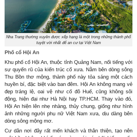
Nha Trang thường xuyên được xếp hạng là một trong những thành phố
tuyệt vời nhất để an cư tại Việt Nam
Phố cổ Hội An
Khu phố cổ Hội An, thuộc tỉnh Quảng Nam, nổi tiếng với
sự quyến rũ của kiến trúc cổ xưa. Nằm bên dòng sông
Thu Bồn thơ mộng, thành phố này tỏa sáng một cách
huyền bí, đặc biệt vào ban đêm. Hội An không mang vẻ
đẹp tráng lệ, oai vệ như cố đô Huế, cũng không sôi
động, hiện đại như Hà Nội hay TP.HCM. Thay vào đó,
Hội An hiện lên nhẹ nhàng, thủy chung, giống như hình
ảnh những người phụ nữ Việt Nam xưa, dịu dàng bên
dòng sông mộng mơ.
Cư dân nơi đây rất mến khách và thân thiện, tạo nên