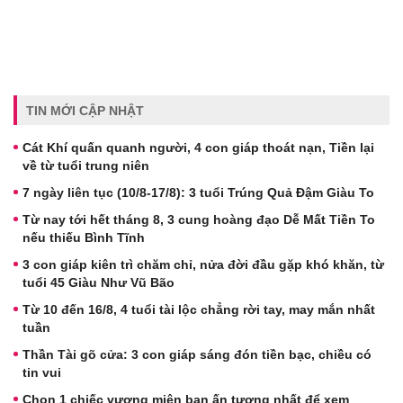
TIN MỚI CẬP NHẬT
Cát Khí quấn quanh người, 4 con giáp thoát nạn, Tiền lại
về từ tuổi trung niên
7 ngày liên tục (10/8-17/8): 3 tuổi Trúng Quả Đậm Giàu To
Từ nay tới hết tháng 8, 3 cung hoàng đạo Dễ Mất Tiền To
nếu thiếu Bình Tĩnh
3 con giáp kiên trì chăm chỉ, nửa đời đầu gặp khó khăn, từ
tuổi 45 Giàu Như Vũ Bão
Từ 10 đến 16/8, 4 tuổi tài lộc chẳng rời tay, may mắn nhất
tuần
Thần Tài gõ cửa: 3 con giáp sáng đón tiền bạc, chiều có
tin vui
Chọn 1 chiếc vương miện bạn ấn tượng nhất để xem