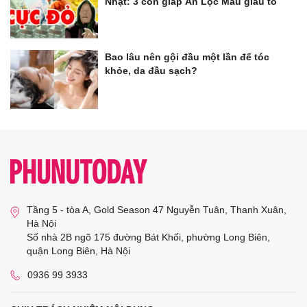
Nhật: 3 con giáp Ăn Lộc Mẫu giàu to
Bao lâu nên gội đầu một lần để tóc
khỏe, da đầu sạch?
Tầng 5 - tòa A, Gold Season 47 Nguyễn Tuân, Thanh Xuân,
Hà Nội
Số nhà 2B ngõ 175 đường Bát Khối, phường Long Biên,
quận Long Biên, Hà Nội
0936 99 3933