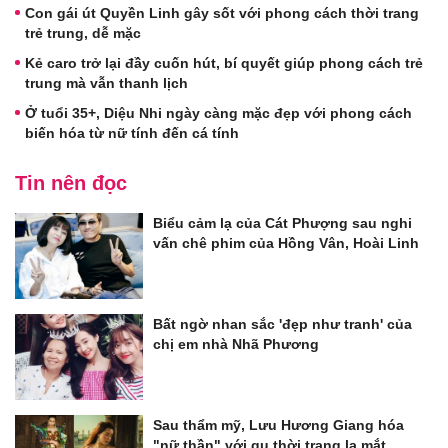
Con gái út Quyền Linh gây sốt với phong cách thời trang
trẻ trung, dễ mặc
Kẻ caro trở lại đầy cuốn hút, bí quyết giúp phong cách trẻ
trung mà vẫn thanh lịch
Ở tuổi 35+, Diệu Nhi ngày càng mặc đẹp với phong cách
biến hóa từ nữ tính đến cá tính
Tin nên đọc
Biểu cảm lạ của Cát Phượng sau nghi
vấn chê phim của Hồng Vân, Hoài Linh
Bất ngờ nhan sắc 'đẹp như tranh' của
chị em nhà Nhã Phương
Sau thẩm mỹ, Lưu Hương Giang hóa
"nữ thần" với gu thời trang lạ mắt