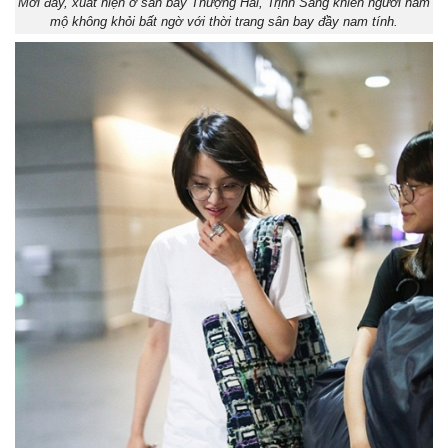
Mới đây, xuất hiện ở sân bay Thượng Hải, Trịnh Sảng khiến người hâm
mộ không khỏi bất ngờ với thời trang sân bay đầy nam tính.