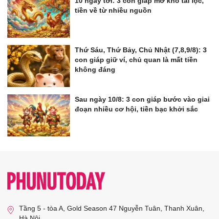
10 ngày tới: 3 con giáp mở kho tài lộc,
tiền về từ nhiều nguồn
Thứ Sáu, Thứ Bảy, Chủ Nhật (7,8,9/8): 3
con giáp giữ ví, chủ quan là mất tiền
không đáng
Sau ngày 10/8: 3 con giáp bước vào giai
đoạn nhiều cơ hội, tiền bạc khởi sắc
Tầng 5 - tòa A, Gold Season 47 Nguyễn Tuân, Thanh Xuân,
Hà Nội