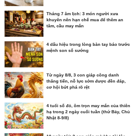
Tháng 7 âm lịch: 3 món người xưa
khuyên nên hạn chế mua để thêm an
tâm, cầu may mắn
4 dấu hiệu trong lòng bàn tay báo trước
mệnh son số sướng
Từ ngày 8/8, 3 con giáp công danh
thăng tiến, nỗ lực sớm được đền đáp,
cơ hội bứt phá rõ rệt
4 tuổi số đỏ, ôm trọn may mắn của thiên
hạ trong 2 ngày cuối tuần (thứ Bảy, Chủ
Nhật 8-9/8)