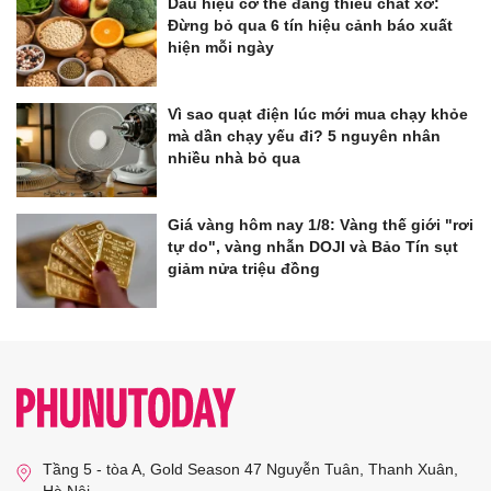
Dấu hiệu cơ thể đang thiếu chất xơ:
Đừng bỏ qua 6 tín hiệu cảnh báo xuất
hiện mỗi ngày
Vì sao quạt điện lúc mới mua chạy khỏe
mà dần chạy yếu đi? 5 nguyên nhân
nhiều nhà bỏ qua
Giá vàng hôm nay 1/8: Vàng thế giới "rơi
tự do", vàng nhẫn DOJI và Bảo Tín sụt
giảm nửa triệu đồng
Tầng 5 - tòa A, Gold Season 47 Nguyễn Tuân, Thanh Xuân,
Hà Nội