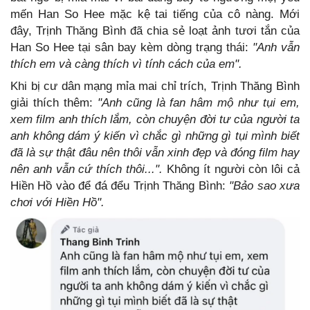
mến Han So Hee mặc kệ tai tiếng của cô nàng. Mới
đây, Trịnh Thăng Bình đã chia sẻ loạt ảnh tươi tắn của
Han So Hee tại sân bay kèm dòng trạng thái:
"Anh vẫn
thích em và càng thích vì tính cách của em".
Khi bị cư dân mạng mỉa mai chỉ trích, Trịnh Thăng Bình
giải thích thêm:
"Anh cũng là fan hâm mộ như tụi em,
xem film anh thích lắm, còn chuyện đời tư của người ta
anh không dám ý kiến vì chắc gì những gì tụi mình biết
đã là sự thật đâu nên thôi vẫn xinh đẹp và đóng film hay
nên anh vẫn cứ thích thôi...".
Không ít người còn lôi cả
Hiền Hồ vào để đá đểu Trịnh Thăng Bình:
"Bảo sao xưa
chơi với Hiền Hồ".