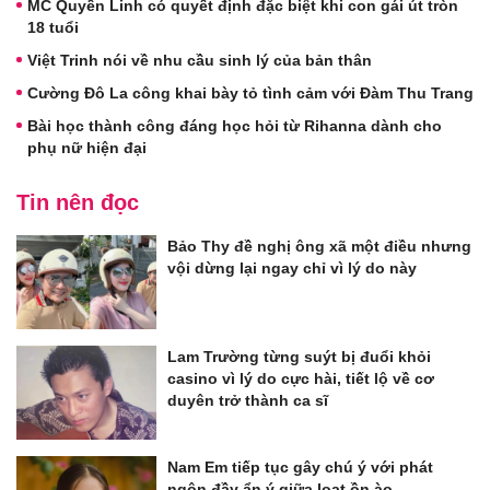
MC Quyền Linh có quyết định đặc biệt khi con gái út tròn
18 tuổi
Việt Trinh nói về nhu cầu sinh lý của bản thân
Cường Đô La công khai bày tỏ tình cảm với Đàm Thu Trang
Bài học thành công đáng học hỏi từ Rihanna dành cho
phụ nữ hiện đại
Tin nên đọc
Bảo Thy đề nghị ông xã một điều nhưng
vội dừng lại ngay chỉ vì lý do này
Lam Trường từng suýt bị đuổi khỏi
casino vì lý do cực hài, tiết lộ về cơ
duyên trở thành ca sĩ
Nam Em tiếp tục gây chú ý với phát
ngôn đầy ẩn ý giữa loạt ồn ào