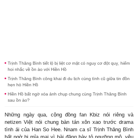
Trịnh Thăng Bình tiết lộ bị liệt cơ mặt có nguy cơ đột quỵ, hiếm
hoi nhắc về ồn ào với Hiền Hồ
Trịnh Thăng Bình công khai đi du lịch cùng tình cũ giữa tin đồn
hẹn hò Hiền Hồ
Hiền Hồ bất ngờ xóa ảnh chụp chung cùng Trịnh Thăng Bình
sau ồn ào?
Những ngày qua, cộng đồng fan Kbiz nói riêng và
netizen Việt nói chung bàn tán xôn xao trước drama
tình ái của Han So Hee. Nnam ca sĩ Trịnh Thăng Bình
bất ngờ bị mỉa mai vì bài đăng bày tỏ ngưỡng mộ, yêu