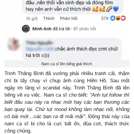
Nam ca sĩ lên tiếng giải thích.
Trịnh Thăng Bình đã vướng phải nhiều tranh cãi, thậm
chí bị tẩy chay vì chụp ảnh cùng Hiền Hồ. Sau một
ngày im lặng vì scandal này, Trịnh Thăng Bình đã lên
tiếng về vụ việc. Nam ca sĩ cho biết:
"Anh tụt follow thì
biết đâu sau này ra nhạc mới hay các bạn thương các
bạn quay lại. Chứ tụt mood không làm nhạc nổi, không
có bài mới…các bạn ra đi mãi mãi"
. Động thái này của
nam ca sĩ bị cho là cực bất ổn, đùa cợt, thách thức
công chúng.