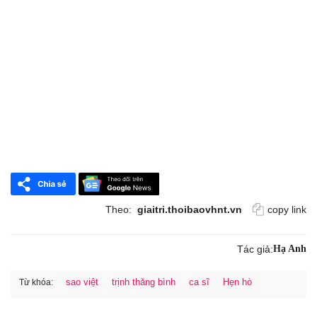
Theo:
giaitri.thoibaovhnt.vn
copy link
Tác giả:
Hạ Anh
sao việt
trịnh thăng bình
ca sĩ
Hẹn hò
Từ khóa: