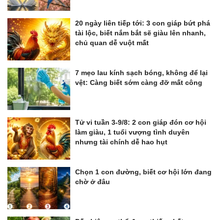
20 ngày liên tiếp tới: 3 con giáp bứt phá
tài lộc, biết nắm bắt sẽ giàu lên nhanh,
chủ quan dễ vuột mất
7 mẹo lau kính sạch bóng, không để lại
vệt: Càng biết sớm càng đỡ mất công
Tử vi tuần 3-9/8: 2 con giáp đón cơ hội
làm giàu, 1 tuổi vượng tình duyên
nhưng tài chính dễ hao hụt
Chọn 1 con đường, biết cơ hội lớn đang
chờ ở đâu