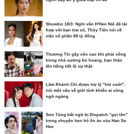
Showbiz 18/3: Nghi vấn H'Hen Niê đã tái
hợp với bạn trai cũ, Thùy Tiên nói về
việc cổ phần 68 tỷ đồng
Thương Tín gây xôn xao khi phải sống
trong nhà xưởng bỏ hoang, bạn thân
lên tiếng tiết lộ sự thật
Lâm Khánh Chi được trợ lý "hỏi cưới",
nói một câu về giới tính khiến ai cũng
ngỡ ngàng
Sơn Tùng bất ngờ bị Dispatch "gọi tên"
trong chuyện hẹn hò ồn ào của Han So
Hee