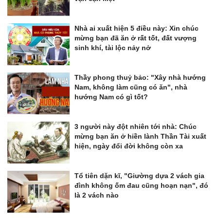
Nhà ai xuất hiện 5 điều này: Xin chúc
mừng bạn đã ăn ở rất tốt, đất vượng
sinh khí, tài lộc nảy nở
Thầy phong thuỷ bảo: "Xây nhà hướng
Nam, không làm cũng có ăn", nhà
hướng Nam có gì tốt?
3 người này đột nhiên tới nhà: Chúc
mừng bạn ăn ở hiền lành Thần Tài xuất
hiện, ngày đổi đời không còn xa
Tổ tiên dặn kĩ, "Giường dựa 2 vách gia
đình không ốm đau cũng hoạn nạn", đó
là 2 vách nào