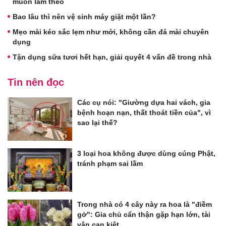
muốn làm theo
Bao lâu thì nên vệ sinh máy giặt một lần?
Mẹo mài kéo sắc lẹm như mới, không cần đá mài chuyên
dụng
Tận dụng sữa tươi hết hạn, giải quyết 4 vấn đề trong nhà
Tin nên đọc
Các cụ nói: "Giường dựa hai vách, gia
bệnh hoạn nạn, thất thoát tiền của", vì
sao lại thế?
3 loại hoa không được dùng cúng Phật,
tránh phạm sai lầm
Trong nhà có 4 cây này ra hoa là "điềm
gở": Gia chủ cẩn thận gặp hạn lớn, tài
vận cạn kiệt