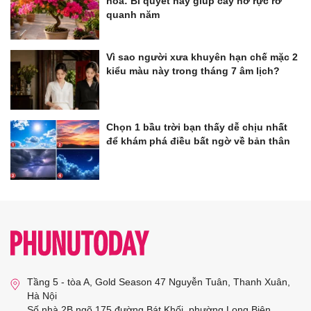
hoa: Bí quyết này giúp cây nở rực rỡ
quanh năm
Vì sao người xưa khuyên hạn chế mặc 2
kiểu màu này trong tháng 7 âm lịch?
Chọn 1 bầu trời bạn thấy dễ chịu nhất
để khám phá điều bất ngờ về bản thân
Tầng 5 - tòa A, Gold Season 47 Nguyễn Tuân, Thanh Xuân,
Hà Nội
Số nhà 2B ngõ 175 đường Bát Khối, phường Long Biên,