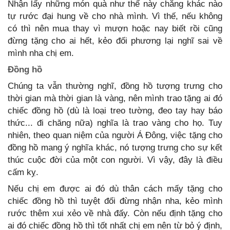
Nhận lấy những món quà như thế này chẳng khác nào
tự rước đại hung về cho nhà mình. Vì thế, nếu không
có thì nên mua thay vì mượn hoặc nay biết rồi cũng
đừng tặng cho ai hết, kẻo đối phương lại nghĩ sai về
mình nha chị em.
Đồng hồ
Chúng ta vẫn thường nghĩ, đồng hồ tượng trưng cho
thời gian mà thời gian là vàng, nên mình trao tặng ai đó
chiếc đồng hồ (dù là loại treo tường, đeo tay hay báo
thức... đi chăng nữa) nghĩa là trao vàng cho họ. Tuy
nhiên, theo quan niệm của người Á Đông, việc tặng cho
đồng hồ mang ý nghĩa khác, nó tượng trưng cho sự kết
thúc cuộc đời của một con người. Vì vậy, đây là điều
cấm kỵ.
Nếu chị em được ai đó dù thân cách mấy tặng cho
chiếc đồng hồ thì tuyệt đối đừng nhận nha, kẻo mình
rước thêm xui xẻo về nhà đấy. Còn nếu định tặng cho
ai đó chiếc đồng hồ thì tốt nhất chị em nên từ bỏ ý định,