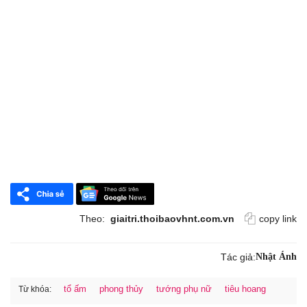
Theo:
giaitri.thoibaovhnt.com.vn
copy link
Tác giả:
Nhật Ánh
tổ ấm
phong thủy
tướng phụ nữ
tiêu hoang
Từ khóa: