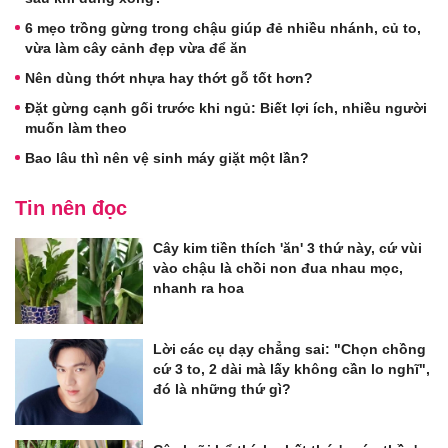
6 mẹo trồng gừng trong chậu giúp đẻ nhiều nhánh, củ to,
vừa làm cây cảnh đẹp vừa để ăn
Nên dùng thớt nhựa hay thớt gỗ tốt hơn?
Đặt gừng cạnh gối trước khi ngủ: Biết lợi ích, nhiều người
muốn làm theo
Bao lâu thì nên vệ sinh máy giặt một lần?
Tin nên đọc
Cây kim tiền thích 'ăn' 3 thứ này, cứ vùi
vào chậu là chồi non đua nhau mọc,
nhanh ra hoa
Lời các cụ dạy chẳng sai: "Chọn chồng
cứ 3 to, 2 dài mà lấy không cần lo nghĩ",
đó là những thứ gì?