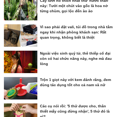
Cây lưỡi hổ thích nhất thứ 'nước thần'
này: Tưới một chút vào gốc là hoa nở
từng chùm, gọi lộc đến ào ào
Vì sao phải đặt vali, túi đồ trong nhà tắm
ngay khi nhận phòng khách sạn: Rất
quan trọng, không biết là thiệt
Ngoài việc sinh quý tử, thê thiếp cổ đại
còn có hai chức năng này, nghe mà đau
lòng
Trộn 1 giọt này với kem đánh răng, đem
dùng tác dụng tốt cho cả nam và nữ
Các cụ nói rồi: '5 thứ được cho, thân
thiết mấy cũng đừng nhận', 5 thứ đó là
gì?