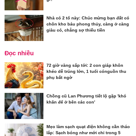
Nhà có 2 tổ này: Chúc mừng bạn đất có
chôn kho báu phong thủy, càng ở càng
giàu có, chẳng sợ thiếu tiền
Đọc nhiều
72 giờ vàng sắp tới: 2 con giáp khôn
khéo dễ trúng lớn, 1 tuổi cónguồn thu
phụ bất ngờ
Chồng cũ Lan Phương tiết lộ gặp 'khó
khăn để ở bên các con'
Mẹo làm sạch quạt điện không cần tháo
lắp: Sạch bóng như mới chỉ trong 5